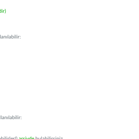
ir)
nılabilir:
anılabilir:
bilirler!)
arşivde
bulabilirsiniz