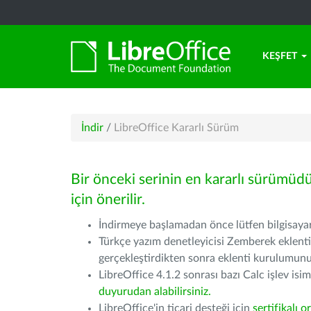
KEŞFET
İndir
/
LibreOffice Kararlı Sürüm
Bir önceki serinin en kararlı sürümüd
için önerilir.
İndirmeye başlamadan önce lütfen bilgisayarı
Türkçe yazım denetleyicisi Zemberek eklenti
gerçekleştirdikten sonra eklenti kurulumu
LibreOffice 4.1.2 sonrası bazı Calc işlev isiml
duyurudan alabilirsiniz.
LibreOffice'in ticari desteği için
sertifikalı o