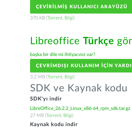
ÇEVIRILMIŞ KULLANICI ARAYÜZÜ
370 KB (
Torrent
,
Bilgi
)
Libreoffice
Türkçe
göm
başka bir dile mi ihtiyacınız var?
ÇEVRIMDIŞI KULLANIM IÇIN YARD
3.2 MB (
Torrent
,
Bilgi
)
SDK ve Kaynak kodu
SDK'yı indir
LibreOffice_26.2.2_Linux_x86-64_rpm_sdk.tar.gz
27 MB (
Torrent
,
Bilgi
)
Kaynak kodu indir