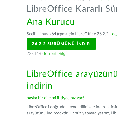
LibreOffice Kararlı S
Ana Kurucu
Seçili: Linux x64 (rpm) için LibreOffice 26.2.2 -
de
26.2.2 SÜRÜMÜNÜ İNDIR
238 MB (
Torrent
,
Bilgi
)
LibreOffice arayüzün
indirin
başka bir dile mi ihtiyacınız var?
LibreOffice'i doğrudan kendi dilinizde indirebilirs
arayüzünü indirecektir. Henüz yapmadıysanız, Libre