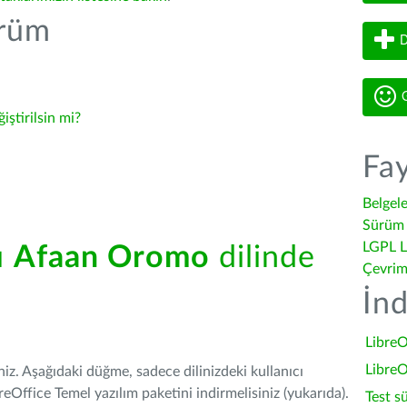
ürüm
D
G
ğiştirilsin mi?
Fay
Belgel
Sürüm 
LGPL L
ü
Afaan Oromo
dilinde
Çevrim
İnd
LibreO
LibreO
iniz. Aşağıdaki düğme, sadece dilinizdeki kullanıcı
Office Temel yazılım paketini indirmelisiniz (yukarıda).
Test s