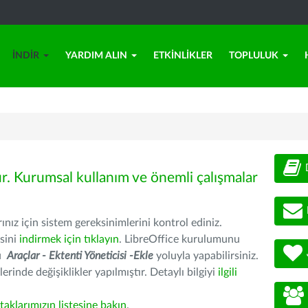
İNDIR
YARDIM ALIN
ETKINLIKLER
TOPLULUK
ür. Kurumsal kullanım ve önemli çalışmalar
nız için sistem gereksinimlerini kontrol ediniz.
sini
indirmek için tıklayın
. LibreOffice kurulumunu
nu
Araçlar - Ektenti Yöneticisi -Ekle
yoluyla yapabilirsiniz.
erinde değişiklikler yapılmıştır. Detaylı bilgiyi
ilgili
rtaklarımızın listesine bakın
.