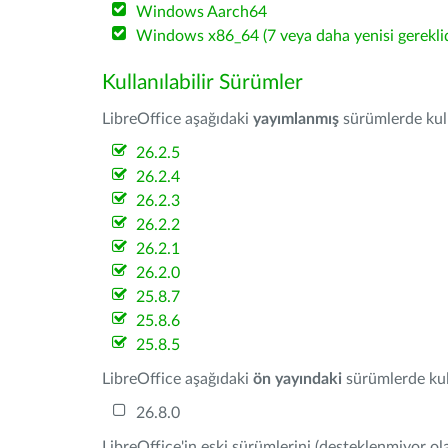
Windows Aarch64
Windows x86_64 (7 veya daha yenisi gereklid
Kullanılabilir Sürümler
LibreOffice aşağıdaki
yayımlanmış
sürümlerde kulla
26.2.5
26.2.4
26.2.3
26.2.2
26.2.1
26.2.0
25.8.7
25.8.6
25.8.5
LibreOffice aşağıdaki
ön yayındaki
sürümlerde kull
26.8.0
LibreOffice'in eski sürümlerini (desteklenmiyor ola