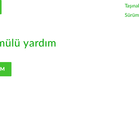
Taşına
Sürüm 
ülü yardım
IM