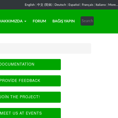
English
|
中文 (简体)
|
Deutsch
|
Español
|
Français
|
Italiano
|
More...
HAKKIMIZDA
FORUM
BAĞIŞ YAPIN
DOCUMENTATION
PROVIDE FEEDBACK
JOIN THE PROJECT!
MEET US AT EVENTS