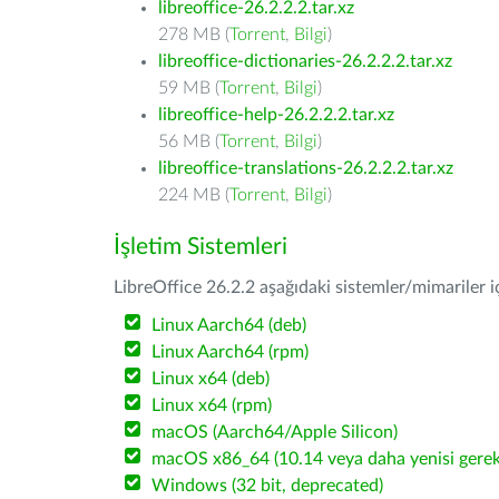
libreoffice-26.2.2.2.tar.xz
278 MB (
Torrent
,
Bilgi
)
libreoffice-dictionaries-26.2.2.2.tar.xz
59 MB (
Torrent
,
Bilgi
)
libreoffice-help-26.2.2.2.tar.xz
56 MB (
Torrent
,
Bilgi
)
libreoffice-translations-26.2.2.2.tar.xz
224 MB (
Torrent
,
Bilgi
)
İşletim Sistemleri
LibreOffice 26.2.2 aşağıdaki sistemler/mimariler iç
Linux Aarch64 (deb)
Linux Aarch64 (rpm)
Linux x64 (deb)
Linux x64 (rpm)
macOS (Aarch64/Apple Silicon)
macOS x86_64 (10.14 veya daha yenisi gerekl
Windows (32 bit, deprecated)