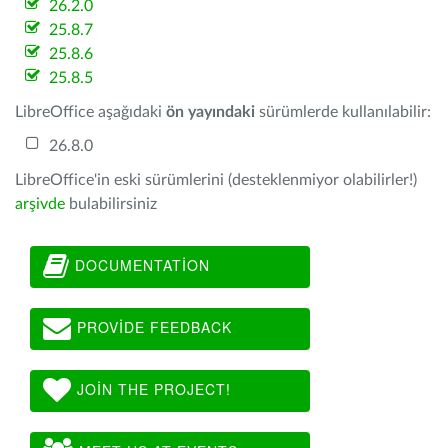
26.2.0
25.8.7
25.8.6
25.8.5
LibreOffice aşağıdaki
ön yayındaki
sürümlerde kullanılabilir:
26.8.0
LibreOffice'in eski sürümlerini (desteklenmiyor olabilirler!)
arşivde
bulabilirsiniz
DOCUMENTATION
PROVIDE FEEDBACK
JOIN THE PROJECT!