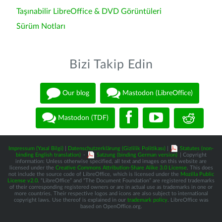
Taşınabilir LibreOffice & DVD Görüntüleri
Sürüm Notları
Bizi Takip Edin
Our blog
Mastodon (LibreOffice)
Mastodon (TDF)
Impressum (Yasal Bilgi)
|
Datenschutzerklärung (Gizlilik Politikası)
|
Statutes (non-
binding English translation)
-
Satzung (binding German version)
| Copyright
information: Unless otherwise specified, all text and images on this website are
licensed under the
Creative Commons Attribution-Share Alike 3.0 License
. This does
not include the source code of LibreOffice, which is licensed under the
Mozilla Public
License v2.0
. “LibreOffice” and “The Document Foundation” are registered trademarks
of their corresponding registered owners or are in actual use as trademarks in one or
more countries. Their respective logos and icons are also subject to international
copyright laws. Use thereof is explained in our
trademark policy
. LibreOffice was
based on OpenOffice.org.