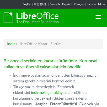
English
|
中文 (简体)
|
Deutsch
|
Español
|
Français
|
Italiano
|
More...
İndir
/
LibreOffice Kararlı Sürüm
Bir önceki serinin en kararlı sürümüdür. Kurumsal
kullanım ve önemli çalışmalar için önerilir.
İndirmeye başlamadan önce lütfen bilgisayarınız için
sistem gereksinimlerini kontrol ediniz.
Türkçe yazım denetleyicisi Zemberek
eklentisini
indirmek için tıklayın
. LibreOffice
kurulumunu gerçekleştirdikten sonra eklenti
kurulumunu
Araçlar - Ektenti Yöneticisi -Ekle
yoluyla