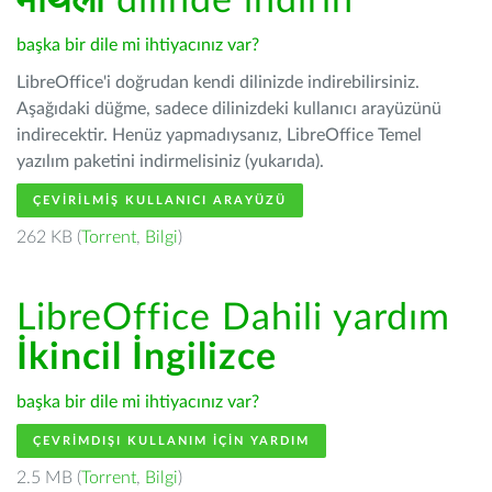
मैथिली
dilinde indirin
başka bir dile mi ihtiyacınız var?
LibreOffice'i doğrudan kendi dilinizde indirebilirsiniz.
Aşağıdaki düğme, sadece dilinizdeki kullanıcı arayüzünü
indirecektir. Henüz yapmadıysanız, LibreOffice Temel
yazılım paketini indirmelisiniz (yukarıda).
ÇEVIRILMIŞ KULLANICI ARAYÜZÜ
262 KB (
Torrent
,
Bilgi
)
LibreOffice Dahili yardım
İkincil İngilizce
başka bir dile mi ihtiyacınız var?
ÇEVRIMDIŞI KULLANIM IÇIN YARDIM
2.5 MB (
Torrent
,
Bilgi
)