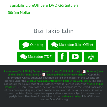
Taşınabilir LibreOffice & DVD Görüntüleri
Sürüm Notları
Bizi Takip Edin
Our blog
Mastodon (LibreOffice)
Mastodon (TDF)
Impressum (Yasal Bilgi)
|
Datenschutzerklärung (Gizlilik Politikası)
|
Statutes (non-
binding English translation)
-
Satzung (binding German version)
| Copyright
information: Unless otherwise specified, all text and images on this website are
licensed under the
Creative Commons Attribution-Share Alike 3.0 License
. This does
not include the source code of LibreOffice, which is licensed under the
Mozilla Public
License v2.0
. “LibreOffice” and “The Document Foundation” are registered trademarks
of their corresponding registered owners or are in actual use as trademarks in one or
more countries. Their respective logos and icons are also subject to international
copyright laws. Use thereof is explained in our
trademark policy
. LibreOffice was
based on OpenOffice.org.