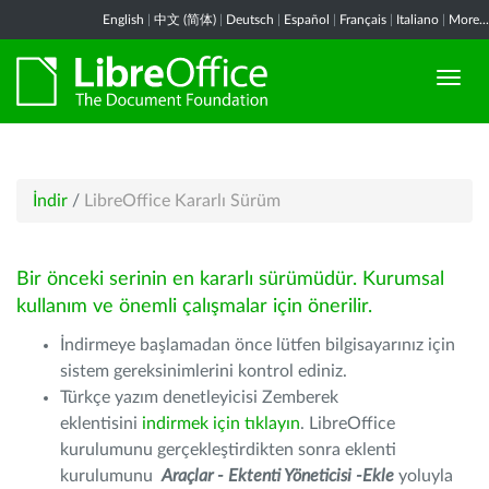
English
|
中文 (简体)
|
Deutsch
|
Español
|
Français
|
Italiano
|
More...
İndir
/
LibreOffice Kararlı Sürüm
Bir önceki serinin en kararlı sürümüdür. Kurumsal
kullanım ve önemli çalışmalar için önerilir.
İndirmeye başlamadan önce lütfen bilgisayarınız için
sistem gereksinimlerini kontrol ediniz.
Türkçe yazım denetleyicisi Zemberek
eklentisini
indirmek için tıklayın
. LibreOffice
kurulumunu gerçekleştirdikten sonra eklenti
kurulumunu
Araçlar - Ektenti Yöneticisi -Ekle
yoluyla