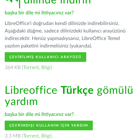
ཡིག
dilinde indirin
başka bir dile mi ihtiyacınız var?
LibreOffice'i doğrudan kendi dilinizde indirebilirsiniz.
Aşağıdaki düğme, sadece dilinizdeki kullanıcı arayüzünü
indirecektir. Henüz yapmadıysanız, LibreOffice Temel
yazılım paketini indirmelisiniz (yukarıda).
ÇEVIRILMIŞ KULLANICI ARAYÜZÜ
364 KB (
Torrent
,
Bilgi
)
Libreoffice
Türkçe
gömülü
yardım
başka bir dile mi ihtiyacınız var?
ÇEVRIMDIŞI KULLANIM IÇIN YARDIM
3.3 MB (
Torrent
,
Bilgi
)