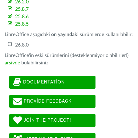
26.2.0
25.8.7
25.8.6
25.8.5
LibreOffice aşağıdaki
ön yayındaki
sürümlerde kullanılabilir:
26.8.0
LibreOffice'in eski sürümlerini (desteklenmiyor olabilirler!)
arşivde
bulabilirsiniz
DOCUMENTATION
PROVIDE FEEDBACK
JOIN THE PROJECT!