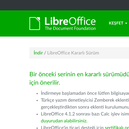
KEŞFET
İndir
/
LibreOffice Kararlı Sürüm
Bir önceki serinin en kararlı sürümüd
için önerilir.
İndirmeye başlamadan önce lütfen bilgisayarı
Türkçe yazım denetleyicisi Zemberek eklenti
gerçekleştirdikten sonra eklenti kurulumu
LibreOffice 4.1.2 sonrası bazı Calc işlev isiml
duyurudan alabilirsiniz.
LibreOffice'in ticari desteği için
sertifikalı o