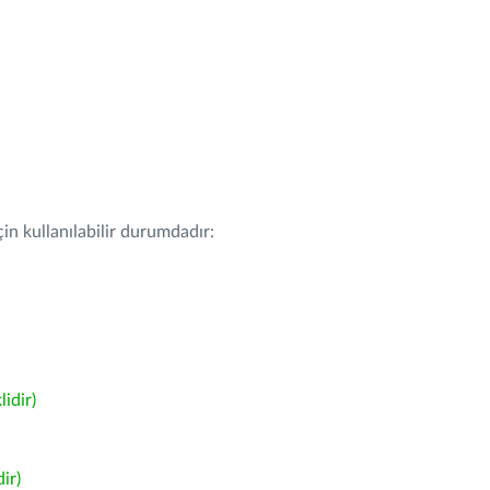
in kullanılabilir durumdadır:
idir)
ir)