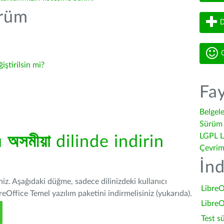
ürüm
D
G
ğiştirilsin mi?
Fay
Belgel
Sürüm 
LGPL L
ü
অসমীয়া
dilinde indirin
Çevrim
İnd
iniz. Aşağıdaki düğme, sadece dilinizdeki kullanıcı
LibreO
Office Temel yazılım paketini indirmelisiniz (yukarıda).
LibreO
Test s