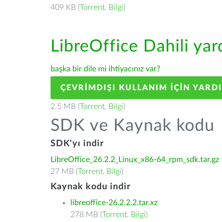
409 KB (
Torrent
,
Bilgi
)
LibreOffice Dahili ya
başka bir dile mi ihtiyacınız var?
ÇEVRIMDIŞI KULLANIM IÇIN YARD
2.5 MB (
Torrent
,
Bilgi
)
SDK ve Kaynak kodu
SDK'yı indir
LibreOffice_26.2.2_Linux_x86-64_rpm_sdk.tar.gz
27 MB (
Torrent
,
Bilgi
)
Kaynak kodu indir
libreoffice-26.2.2.2.tar.xz
278 MB (
Torrent
,
Bilgi
)