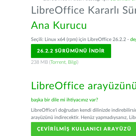
LibreOffice Kararlı S
Ana Kurucu
Seçili: Linux x64 (rpm) için LibreOffice 26.2.2 -
de
26.2.2 SÜRÜMÜNÜ İNDIR
238 MB (
Torrent
,
Bilgi
)
LibreOffice arayüzün
başka bir dile mi ihtiyacınız var?
LibreOffice'i doğrudan kendi dilinizde indirebilirs
arayüzünü indirecektir. Henüz yapmadıysanız, Libre
ÇEVIRILMIŞ KULLANICI ARAYÜZÜ