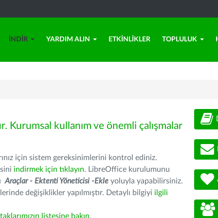
İNDIR
YARDIM ALIN
ETKINLIKLER
TOPLULUK
ür. Kurumsal kullanım ve önemli çalışmalar
nız için sistem gereksinimlerini kontrol ediniz.
sini
indirmek için tıklayın
. LibreOffice kurulumunu
nu
Araçlar - Ektenti Yöneticisi -Ekle
yoluyla yapabilirsiniz.
erinde değişiklikler yapılmıştır. Detaylı bilgiyi
ilgili
rtaklarımızın listesine bakın
.