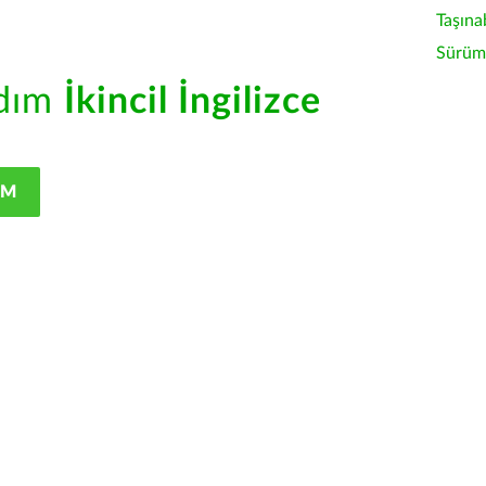
Taşına
Sürüm 
rdım
İkincil İngilizce
IM