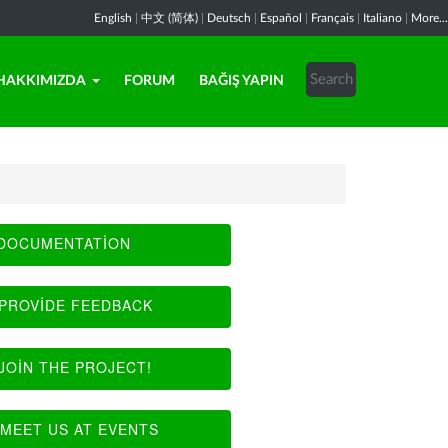
English
|
中文 (简体)
|
Deutsch
|
Español
|
Français
|
Italiano
|
More...
HAKKIMIZDA
FORUM
BAĞIŞ YAPIN
DOCUMENTATION
PROVIDE FEEDBACK
JOIN THE PROJECT!
MEET US AT EVENTS