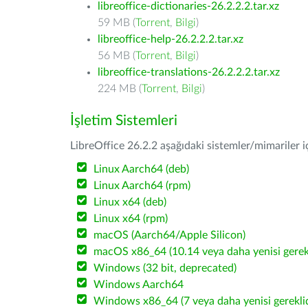
libreoffice-dictionaries-26.2.2.2.tar.xz
59 MB (
Torrent
,
Bilgi
)
libreoffice-help-26.2.2.2.tar.xz
56 MB (
Torrent
,
Bilgi
)
libreoffice-translations-26.2.2.2.tar.xz
224 MB (
Torrent
,
Bilgi
)
İşletim Sistemleri
LibreOffice 26.2.2 aşağıdaki sistemler/mimariler iç
Linux Aarch64 (deb)
Linux Aarch64 (rpm)
Linux x64 (deb)
Linux x64 (rpm)
macOS (Aarch64/Apple Silicon)
macOS x86_64 (10.14 veya daha yenisi gerekl
Windows (32 bit, deprecated)
Windows Aarch64
Windows x86_64 (7 veya daha yenisi gereklid