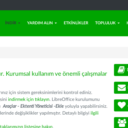
İNDIR
YARDIM ALIN
ETKINLIKLER
TOPLULUK
ür. Kurumsal kullanım ve önemli çalışmalar
nız için sistem gereksinimlerini kontrol ediniz.
sini
indirmek için tıklayın
. LibreOffice kurulumunu
nu
Araçlar - Ektenti Yöneticisi -Ekle
yoluyla yapabilirsiniz.
erinde değişiklikler yapılmıştır. Detaylı bilgiyi
ilgili
rtaklarımızın listesine bakın
.