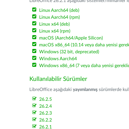
LibreOffice 26.2.1 aşağıdaki sistemler/mimariler iç
Linux Aarch64 (deb)
Linux Aarch64 (rpm)
Linux x64 (deb)
Linux x64 (rpm)
macOS (Aarch64/Apple Silicon)
macOS x86_64 (10.14 veya daha yenisi gerekl
Windows (32 bit, deprecated)
Windows Aarch64
Windows x86_64 (7 veya daha yenisi gereklid
Kullanılabilir Sürümler
LibreOffice aşağıdaki
yayımlanmış
sürümlerde kulla
26.2.5
26.2.4
26.2.3
26.2.2
26.2.1