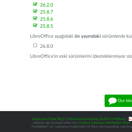
26.2.0
25.8.7
25.8.6
25.8.5
LibreOffice aşağıdaki
ön yayındaki
sürümlerde kull
26.8.0
LibreOffice'in eski sürümlerini (desteklenmiyor ola
Our blo
Impressum (Yasal Bilgi)
|
Datenschutzerklärung (Gizlilik Politikası)
|
website are licensed under the
Creative Commons Attribution-Share A
Foundation” are registered trademarks of their corresponding registere