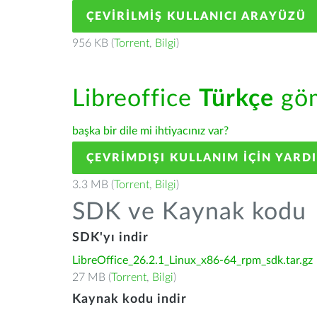
ÇEVIRILMIŞ KULLANICI ARAYÜZÜ
956 KB (
Torrent
,
Bilgi
)
Libreoffice
Türkçe
göm
başka bir dile mi ihtiyacınız var?
ÇEVRIMDIŞI KULLANIM IÇIN YARD
3.3 MB (
Torrent
,
Bilgi
)
SDK ve Kaynak kodu
SDK'yı indir
LibreOffice_26.2.1_Linux_x86-64_rpm_sdk.tar.gz
27 MB (
Torrent
,
Bilgi
)
Kaynak kodu indir