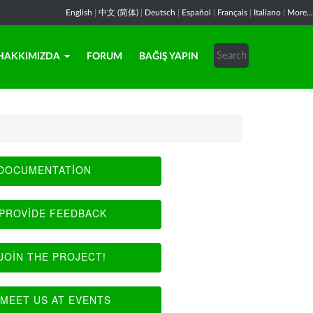
English
|
中文 (简体)
|
Deutsch
|
Español
|
Français
|
Italiano
|
More...
HAKKIMIZDA
FORUM
BAĞIŞ YAPIN
DOCUMENTATION
PROVIDE FEEDBACK
JOIN THE PROJECT!
MEET US AT EVENTS