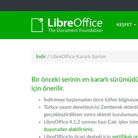
KEŞFET
İndir
/
LibreOffice Kararlı Sürüm
Bir önceki serinin en kararlı sürümüd
için önerilir.
İndirmeye başlamadan önce lütfen bilgisayarı
Türkçe yazım denetleyicisi Zemberek eklenti
gerçekleştirdikten sonra eklenti kurulumu
LibreOffice 4.1.2 sonrası bazı Calc işlev isiml
duyurudan alabilirsiniz.
LibreOffice'in ticari desteği için
sertifikalı o