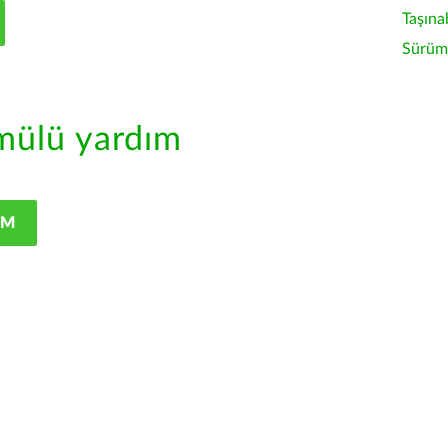
Taşına
Sürüm 
ülü yardım
IM