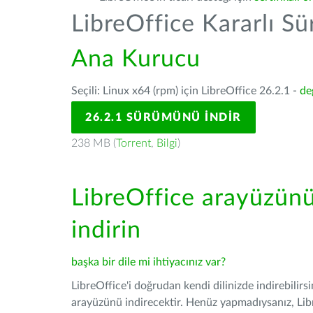
LibreOffice Kararlı S
Ana Kurucu
Seçili: Linux x64 (rpm) için LibreOffice 26.2.1 -
de
26.2.1 SÜRÜMÜNÜ İNDIR
238 MB (
Torrent
,
Bilgi
)
LibreOffice arayüzün
indirin
başka bir dile mi ihtiyacınız var?
LibreOffice'i doğrudan kendi dilinizde indirebilirs
arayüzünü indirecektir. Henüz yapmadıysanız, Libre