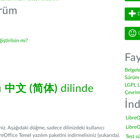
ürüm
D
G
ğiştirilsin mi?
Fay
Belgel
Sürüm 
LGPL L
ü
中文 (简体)
dilinde
Çevrim
İnd
LibreO
LibreO
iniz. Aşağıdaki düğme, sadece dilinizdeki kullanıcı
Office Temel yazılım paketini indirmelisiniz (yukarıda).
Test s