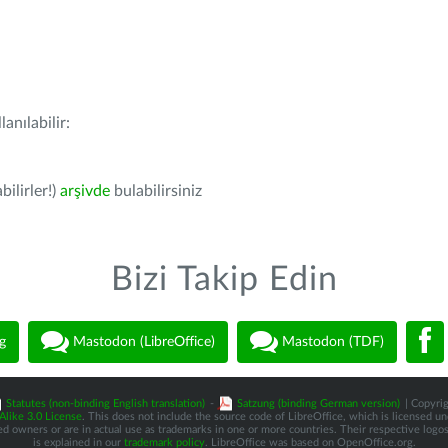
anılabilir:
bilirler!)
arşivde
bulabilirsiniz
Bizi Takip Edin
g
Mastodon (LibreOffice)
Mastodon (TDF)
Statutes (non-binding English translation)
-
Satzung (binding German version)
| Copyrig
like 3.0 License
. This does not include the source code of LibreOffice, which is licensed u
d owners or are in actual use as trademarks in one or more countries. Their respective logos 
is explained in our
trademark policy
. LibreOffice was based on OpenOffice.org.