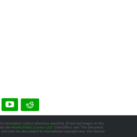
ht information: Unless otherwise specified, all text and images on this
nder the
Mozilla Public License v2.0
. “LibreOffice” and “The Document
and icons are also subject to international copyright laws. Use thereof