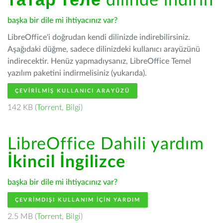
татар теле
dilinde indirin
başka bir dile mi ihtiyacınız var?
LibreOffice'i doğrudan kendi dilinizde indirebilirsiniz.
Aşağıdaki düğme, sadece dilinizdeki kullanıcı arayüzünü
indirecektir. Henüz yapmadıysanız, LibreOffice Temel
yazılım paketini indirmelisiniz (yukarıda).
ÇEVIRILMIŞ KULLANICI ARAYÜZÜ
142 KB (
Torrent
,
Bilgi
)
LibreOffice Dahili yardım
İkincil İngilizce
başka bir dile mi ihtiyacınız var?
ÇEVRIMDIŞI KULLANIM IÇIN YARDIM
2.5 MB (
Torrent
,
Bilgi
)