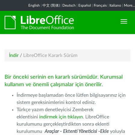
English
|
中文 (简体)
|
Deutsch
|
Español
|
Français
|
Italiano
|
More...
İndir
/
LibreOffice Kararlı Sürüm
Bir önceki serinin en kararlı sürümüdür. Kurumsal
kullanım ve önemli çalışmalar için önerilir.
İndirmeye başlamadan önce lütfen bilgisayarınız için
sistem gereksinimlerini kontrol ediniz.
Türkçe yazım denetleyicisi Zemberek
eklentisini
indirmek için tıklayın
. LibreOffice
kurulumunu gerçekleştirdikten sonra eklenti
kurulumunu
Araçlar - Ektenti Yöneticisi -Ekle
yoluyla