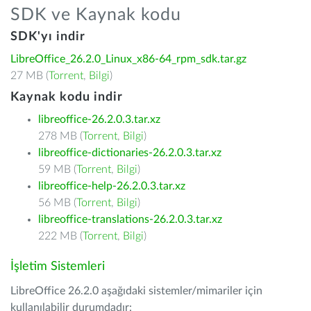
SDK ve Kaynak kodu
SDK'yı indir
LibreOffice_26.2.0_Linux_x86-64_rpm_sdk.tar.gz
27 MB (
Torrent
,
Bilgi
)
Kaynak kodu indir
libreoffice-26.2.0.3.tar.xz
278 MB (
Torrent
,
Bilgi
)
libreoffice-dictionaries-26.2.0.3.tar.xz
59 MB (
Torrent
,
Bilgi
)
libreoffice-help-26.2.0.3.tar.xz
56 MB (
Torrent
,
Bilgi
)
libreoffice-translations-26.2.0.3.tar.xz
222 MB (
Torrent
,
Bilgi
)
İşletim Sistemleri
LibreOffice 26.2.0 aşağıdaki sistemler/mimariler için
kullanılabilir durumdadır: