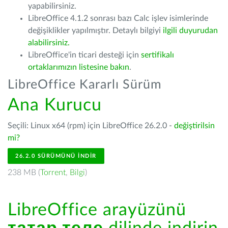
yapabilirsiniz.
LibreOffice 4.1.2 sonrası bazı Calc işlev isimlerinde
değişiklikler yapılmıştır. Detaylı bilgiyi
ilgili duyurudan
alabilirsiniz.
LibreOffice'in ticari desteği için
sertifikalı
ortaklarımızın listesine bakın
.
LibreOffice Kararlı Sürüm
Ana Kurucu
Seçili: Linux x64 (rpm) için LibreOffice 26.2.0 -
değiştirilsin
mi?
26.2.0 SÜRÜMÜNÜ İNDIR
238 MB (
Torrent
,
Bilgi
)
LibreOffice arayüzünü