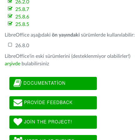
26.2.0
25.8.7
25.8.6
25.8.5
LibreOffice aşağıdaki
ön yayındaki
sürümlerde kullanılabilir:
26.8.0
LibreOffice'in eski sürümlerini (desteklenmiyor olabilirler!)
arşivde
bulabilirsiniz
DOCUMENTATION
PROVIDE FEEDBACK
JOIN THE PROJECT!