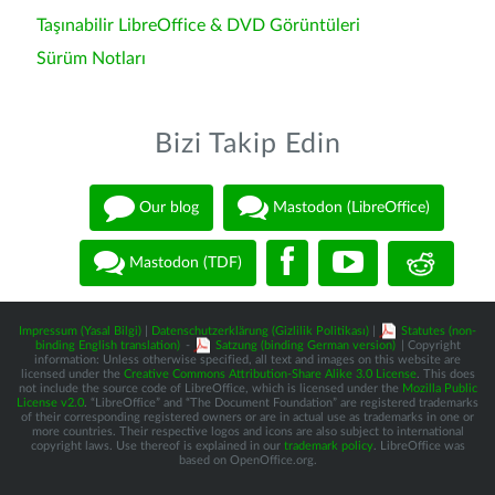
Taşınabilir LibreOffice & DVD Görüntüleri
Sürüm Notları
Bizi Takip Edin
Our blog
Mastodon (LibreOffice)
Mastodon (TDF)
Impressum (Yasal Bilgi)
|
Datenschutzerklärung (Gizlilik Politikası)
|
Statutes (non-
binding English translation)
-
Satzung (binding German version)
| Copyright
information: Unless otherwise specified, all text and images on this website are
licensed under the
Creative Commons Attribution-Share Alike 3.0 License
. This does
not include the source code of LibreOffice, which is licensed under the
Mozilla Public
License v2.0
. “LibreOffice” and “The Document Foundation” are registered trademarks
of their corresponding registered owners or are in actual use as trademarks in one or
more countries. Their respective logos and icons are also subject to international
copyright laws. Use thereof is explained in our
trademark policy
. LibreOffice was
based on OpenOffice.org.