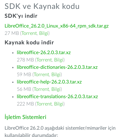
SDK ve Kaynak kodu
SDK'yı indir
LibreOffice_26.2.0_Linux_x86-64_rpm_sdk.tar.gz
27 MB (
Torrent
,
Bilgi
)
Kaynak kodu indir
libreoffice-26.2.0.3.tar.xz
278 MB (
Torrent
,
Bilgi
)
libreoffice-dictionaries-26.2.0.3.tar.xz
59 MB (
Torrent
,
Bilgi
)
libreoffice-help-26.2.0.3.tar.xz
56 MB (
Torrent
,
Bilgi
)
libreoffice-translations-26.2.0.3.tar.xz
222 MB (
Torrent
,
Bilgi
)
İşletim Sistemleri
LibreOffice 26.2.0 aşağıdaki sistemler/mimariler için
kullanılabilir durumdadır: