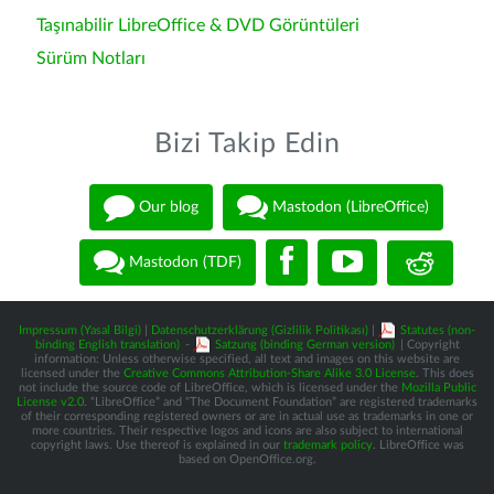
Taşınabilir LibreOffice & DVD Görüntüleri
Sürüm Notları
Bizi Takip Edin
Our blog
Mastodon (LibreOffice)
Mastodon (TDF)
Impressum (Yasal Bilgi)
|
Datenschutzerklärung (Gizlilik Politikası)
|
Statutes (non-
binding English translation)
-
Satzung (binding German version)
| Copyright
information: Unless otherwise specified, all text and images on this website are
licensed under the
Creative Commons Attribution-Share Alike 3.0 License
. This does
not include the source code of LibreOffice, which is licensed under the
Mozilla Public
License v2.0
. “LibreOffice” and “The Document Foundation” are registered trademarks
of their corresponding registered owners or are in actual use as trademarks in one or
more countries. Their respective logos and icons are also subject to international
copyright laws. Use thereof is explained in our
trademark policy
. LibreOffice was
based on OpenOffice.org.