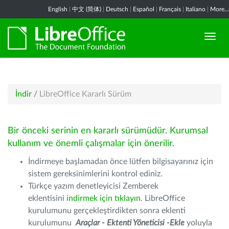
English
|
中文 (简体)
|
Deutsch
|
Español
|
Français
|
Italiano
|
More...
İndir
/
LibreOffice Kararlı Sürüm
Bir önceki serinin en kararlı sürümüdür. Kurumsal
kullanım ve önemli çalışmalar için önerilir.
İndirmeye başlamadan önce lütfen bilgisayarınız için
sistem gereksinimlerini kontrol ediniz.
Türkçe yazım denetleyicisi Zemberek
eklentisini
indirmek için tıklayın
. LibreOffice
kurulumunu gerçekleştirdikten sonra eklenti
kurulumunu
Araçlar - Ektenti Yöneticisi -Ekle
yoluyla