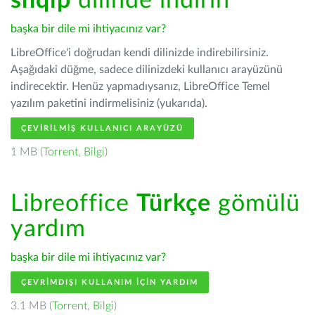
shqip
dilinde indirin
başka bir dile mi ihtiyacınız var?
LibreOffice'i doğrudan kendi dilinizde indirebilirsiniz.
Aşağıdaki düğme, sadece dilinizdeki kullanıcı arayüzünü
indirecektir. Henüz yapmadıysanız, LibreOffice Temel
yazılım paketini indirmelisiniz (yukarıda).
ÇEVIRILMIŞ KULLANICI ARAYÜZÜ
1 MB (
Torrent
,
Bilgi
)
Libreoffice
Türkçe
gömülü
yardım
başka bir dile mi ihtiyacınız var?
ÇEVRIMDIŞI KULLANIM IÇIN YARDIM
3.1 MB (
Torrent
,
Bilgi
)