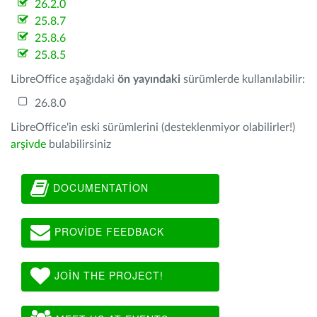
26.2.0
25.8.7
25.8.6
25.8.5
LibreOffice aşağıdaki
ön yayındaki
sürümlerde kullanılabilir:
26.8.0
LibreOffice'in eski sürümlerini (desteklenmiyor olabilirler!)
arşivde
bulabilirsiniz
DOCUMENTATION
PROVIDE FEEDBACK
JOIN THE PROJECT!