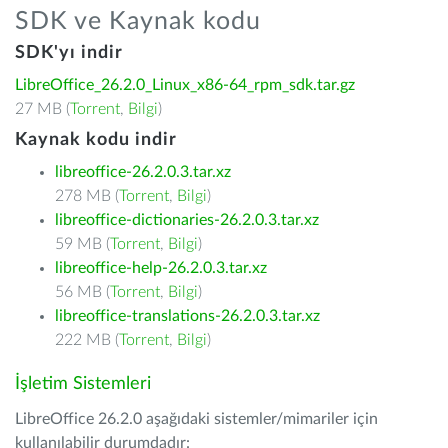
SDK ve Kaynak kodu
SDK'yı indir
LibreOffice_26.2.0_Linux_x86-64_rpm_sdk.tar.gz
27 MB (
Torrent
,
Bilgi
)
Kaynak kodu indir
libreoffice-26.2.0.3.tar.xz
278 MB (
Torrent
,
Bilgi
)
libreoffice-dictionaries-26.2.0.3.tar.xz
59 MB (
Torrent
,
Bilgi
)
libreoffice-help-26.2.0.3.tar.xz
56 MB (
Torrent
,
Bilgi
)
libreoffice-translations-26.2.0.3.tar.xz
222 MB (
Torrent
,
Bilgi
)
İşletim Sistemleri
LibreOffice 26.2.0 aşağıdaki sistemler/mimariler için
kullanılabilir durumdadır: