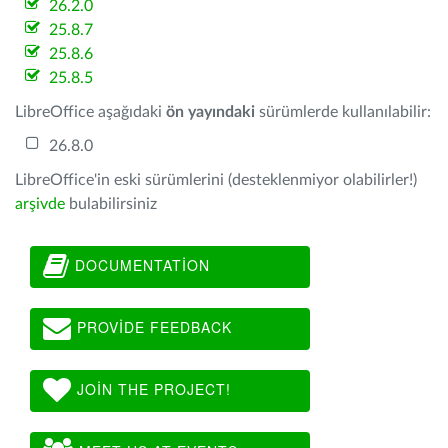
26.2.0
25.8.7
25.8.6
25.8.5
LibreOffice aşağıdaki
ön yayındaki
sürümlerde kullanılabilir:
26.8.0
LibreOffice'in eski sürümlerini (desteklenmiyor olabilirler!)
arşivde
bulabilirsiniz
DOCUMENTATION
PROVIDE FEEDBACK
JOIN THE PROJECT!