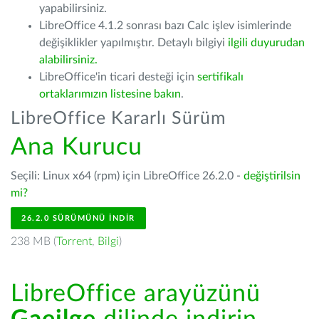
yapabilirsiniz.
LibreOffice 4.1.2 sonrası bazı Calc işlev isimlerinde
değişiklikler yapılmıştır. Detaylı bilgiyi
ilgili duyurudan
alabilirsiniz.
LibreOffice'in ticari desteği için
sertifikalı
ortaklarımızın listesine bakın
.
LibreOffice Kararlı Sürüm
Ana Kurucu
Seçili: Linux x64 (rpm) için LibreOffice 26.2.0 -
değiştirilsin
mi?
26.2.0 SÜRÜMÜNÜ İNDIR
238 MB (
Torrent
,
Bilgi
)
LibreOffice arayüzünü