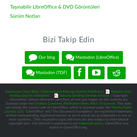
Taşınabilir LibreOffice & DVD Görüntüleri
Sürüm Notları
Bizi Takip Edin
Our blog
Mastodon (LibreOffice)
Mastodon (TDF)
Impressum (Yasal Bilgi)
|
Datenschutzerklärung (Gizlilik Politikası)
|
Statutes (non-
binding English translation)
-
Satzung (binding German version)
| Copyright
information: Unless otherwise specified, all text and images on this website are
licensed under the
Creative Commons Attribution-Share Alike 3.0 License
. This does
not include the source code of LibreOffice, which is licensed under the
Mozilla Public
License v2.0
. “LibreOffice” and “The Document Foundation” are registered trademarks
of their corresponding registered owners or are in actual use as trademarks in one or
more countries. Their respective logos and icons are also subject to international
copyright laws. Use thereof is explained in our
trademark policy
. LibreOffice was
based on OpenOffice.org.