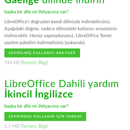
Gaeilge
dilinde indirin
başka bir dile mi ihtiyacınız var?
LibreOffice'i doğrudan kendi dilinizde indirebilirsiniz.
Aşağıdaki düğme, sadece dilinizdeki kullanıcı arayüzünü
indirecektir. Henüz yapmadıysanız, LibreOffice Temel
yazılım paketini indirmelisiniz (yukarıda).
ÇEVIRILMIŞ KULLANICI ARAYÜZÜ
744 KB (
Torrent
,
Bilgi
)
LibreOffice Dahili yardım
İkincil İngilizce
başka bir dile mi ihtiyacınız var?
ÇEVRIMDIŞI KULLANIM IÇIN YARDIM
2.5 MB (
Torrent
,
Bilgi
)