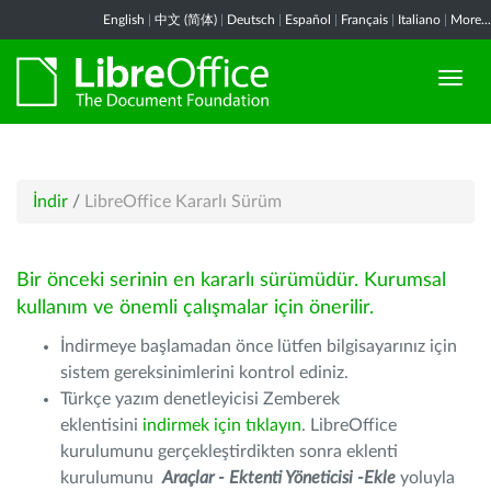
English
|
中文 (简体)
|
Deutsch
|
Español
|
Français
|
Italiano
|
More...
İndir
/
LibreOffice Kararlı Sürüm
Bir önceki serinin en kararlı sürümüdür. Kurumsal
kullanım ve önemli çalışmalar için önerilir.
İndirmeye başlamadan önce lütfen bilgisayarınız için
sistem gereksinimlerini kontrol ediniz.
Türkçe yazım denetleyicisi Zemberek
eklentisini
indirmek için tıklayın
. LibreOffice
kurulumunu gerçekleştirdikten sonra eklenti
kurulumunu
Araçlar - Ektenti Yöneticisi -Ekle
yoluyla