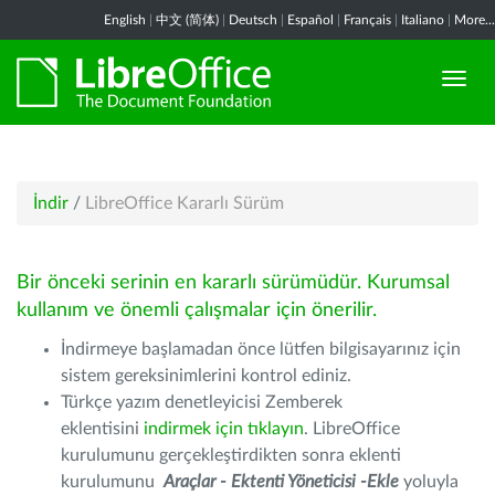
English
|
中文 (简体)
|
Deutsch
|
Español
|
Français
|
Italiano
|
More...
İndir
/
LibreOffice Kararlı Sürüm
Bir önceki serinin en kararlı sürümüdür. Kurumsal
kullanım ve önemli çalışmalar için önerilir.
İndirmeye başlamadan önce lütfen bilgisayarınız için
sistem gereksinimlerini kontrol ediniz.
Türkçe yazım denetleyicisi Zemberek
eklentisini
indirmek için tıklayın
. LibreOffice
kurulumunu gerçekleştirdikten sonra eklenti
kurulumunu
Araçlar - Ektenti Yöneticisi -Ekle
yoluyla