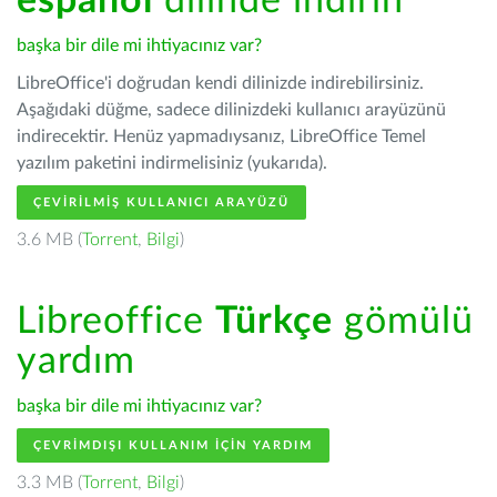
español
dilinde indirin
başka bir dile mi ihtiyacınız var?
LibreOffice'i doğrudan kendi dilinizde indirebilirsiniz.
Aşağıdaki düğme, sadece dilinizdeki kullanıcı arayüzünü
indirecektir. Henüz yapmadıysanız, LibreOffice Temel
yazılım paketini indirmelisiniz (yukarıda).
ÇEVIRILMIŞ KULLANICI ARAYÜZÜ
3.6 MB (
Torrent
,
Bilgi
)
Libreoffice
Türkçe
gömülü
yardım
başka bir dile mi ihtiyacınız var?
ÇEVRIMDIŞI KULLANIM IÇIN YARDIM
3.3 MB (
Torrent
,
Bilgi
)