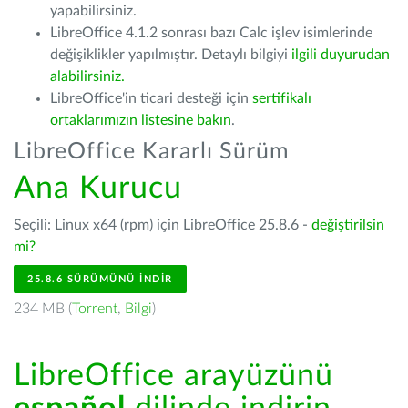
yapabilirsiniz.
LibreOffice 4.1.2 sonrası bazı Calc işlev isimlerinde
değişiklikler yapılmıştır. Detaylı bilgiyi
ilgili duyurudan
alabilirsiniz.
LibreOffice'in ticari desteği için
sertifikalı
ortaklarımızın listesine bakın
.
LibreOffice Kararlı Sürüm
Ana Kurucu
Seçili: Linux x64 (rpm) için LibreOffice 25.8.6 -
değiştirilsin
mi?
25.8.6 SÜRÜMÜNÜ İNDIR
234 MB (
Torrent
,
Bilgi
)
LibreOffice arayüzünü