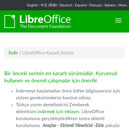
English
|
中文 (简体)
|
Deutsch
|
Español
|
Français
|
Italiano
|
More...
İndir
/
LibreOffice Kararlı Sürüm
Bir önceki serinin en kararlı sürümüdür. Kurumsal
kullanım ve önemli çalışmalar için önerilir.
İndirmeye başlamadan önce lütfen bilgisayarınız için
sistem gereksinimlerini kontrol ediniz.
Türkçe yazım denetleyicisi Zemberek
eklentisini
indirmek için tıklayın
. LibreOffice
kurulumunu gerçekleştirdikten sonra eklenti
kurulumunu
Araçlar - Ektenti Yöneticisi -Ekle
yoluyla