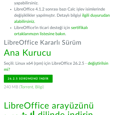
yapabilirsiniz.
LibreOffice 4.1.2 sonrası bazı Calc işlev isimlerinde
değişiklikler yapılmıştır. Detaylı bilgiyi
ilgili duyurudan
alabilirsiniz.
LibreOffice'in ticari desteği için
sertifikalı
ortaklarımızın listesine bakın
.
LibreOffice Kararlı Sürüm
Ana Kurucu
Seçili: Linux x64 (rpm) için LibreOffice 26.2.5 -
değiştirilsin
mi?
26.2.5 SÜRÜMÜNÜ İNDIR
240 MB (
Torrent
,
Bilgi
)
LibreOffice arayüzünü