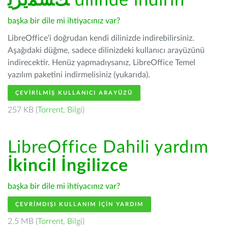
ﻚﺸﻤﻳﺮﻳ
dilinde indirin
başka bir dile mi ihtiyacınız var?
LibreOffice'i doğrudan kendi dilinizde indirebilirsiniz.
Aşağıdaki düğme, sadece dilinizdeki kullanıcı arayüzünü
indirecektir. Henüz yapmadıysanız, LibreOffice Temel
yazılım paketini indirmelisiniz (yukarıda).
ÇEVIRILMIŞ KULLANICI ARAYÜZÜ
257 KB (
Torrent
,
Bilgi
)
LibreOffice Dahili yardım
İkincil İngilizce
başka bir dile mi ihtiyacınız var?
ÇEVRIMDIŞI KULLANIM IÇIN YARDIM
2.5 MB (
Torrent
,
Bilgi
)