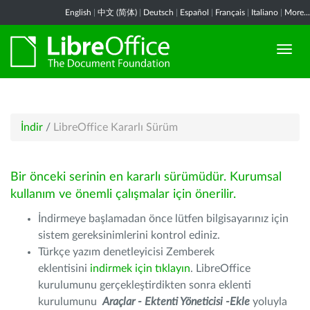
English
|
中文 (简体)
|
Deutsch
|
Español
|
Français
|
Italiano
|
More...
İndir
/
LibreOffice Kararlı Sürüm
Bir önceki serinin en kararlı sürümüdür. Kurumsal
kullanım ve önemli çalışmalar için önerilir.
İndirmeye başlamadan önce lütfen bilgisayarınız için
sistem gereksinimlerini kontrol ediniz.
Türkçe yazım denetleyicisi Zemberek
eklentisini
indirmek için tıklayın
. LibreOffice
kurulumunu gerçekleştirdikten sonra eklenti
kurulumunu
Araçlar - Ektenti Yöneticisi -Ekle
yoluyla