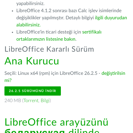
yapabilirsiniz.
LibreOffice 4.1.2 sonrası bazı Calc işlev isimlerinde
değişiklikler yapılmıştır. Detaylı bilgiyi
ilgili duyurudan
alabilirsiniz.
LibreOffice'in ticari desteği için
sertifikalı
ortaklarımızın listesine bakın
.
LibreOffice Kararlı Sürüm
Ana Kurucu
Seçili: Linux x64 (rpm) için LibreOffice 26.2.5 -
değiştirilsin
mi?
26.2.5 SÜRÜMÜNÜ İNDIR
240 MB (
Torrent
,
Bilgi
)
LibreOffice arayüzünü