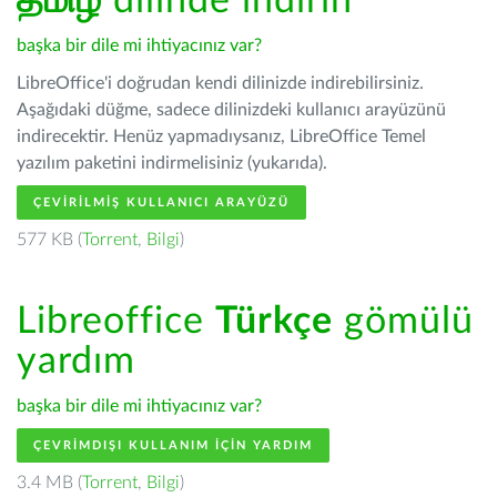
தமிழ்
dilinde indirin
başka bir dile mi ihtiyacınız var?
LibreOffice'i doğrudan kendi dilinizde indirebilirsiniz.
Aşağıdaki düğme, sadece dilinizdeki kullanıcı arayüzünü
indirecektir. Henüz yapmadıysanız, LibreOffice Temel
yazılım paketini indirmelisiniz (yukarıda).
ÇEVIRILMIŞ KULLANICI ARAYÜZÜ
577 KB (
Torrent
,
Bilgi
)
Libreoffice
Türkçe
gömülü
yardım
başka bir dile mi ihtiyacınız var?
ÇEVRIMDIŞI KULLANIM IÇIN YARDIM
3.4 MB (
Torrent
,
Bilgi
)