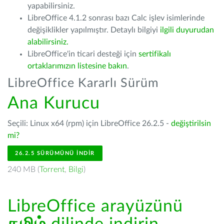
yapabilirsiniz.
LibreOffice 4.1.2 sonrası bazı Calc işlev isimlerinde
değişiklikler yapılmıştır. Detaylı bilgiyi
ilgili duyurudan
alabilirsiniz.
LibreOffice'in ticari desteği için
sertifikalı
ortaklarımızın listesine bakın
.
LibreOffice Kararlı Sürüm
Ana Kurucu
Seçili: Linux x64 (rpm) için LibreOffice 26.2.5 -
değiştirilsin
mi?
26.2.5 SÜRÜMÜNÜ İNDIR
240 MB (
Torrent
,
Bilgi
)
LibreOffice arayüzünü