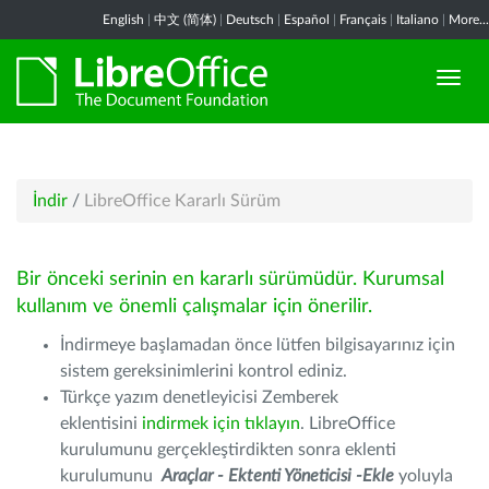
English
|
中文 (简体)
|
Deutsch
|
Español
|
Français
|
Italiano
|
More...
İndir
/
LibreOffice Kararlı Sürüm
Bir önceki serinin en kararlı sürümüdür. Kurumsal
kullanım ve önemli çalışmalar için önerilir.
İndirmeye başlamadan önce lütfen bilgisayarınız için
sistem gereksinimlerini kontrol ediniz.
Türkçe yazım denetleyicisi Zemberek
eklentisini
indirmek için tıklayın
. LibreOffice
kurulumunu gerçekleştirdikten sonra eklenti
kurulumunu
Araçlar - Ektenti Yöneticisi -Ekle
yoluyla