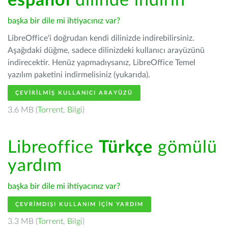
español
dilinde indirin
başka bir dile mi ihtiyacınız var?
LibreOffice'i doğrudan kendi dilinizde indirebilirsiniz.
Aşağıdaki düğme, sadece dilinizdeki kullanıcı arayüzünü
indirecektir. Henüz yapmadıysanız, LibreOffice Temel
yazılım paketini indirmelisiniz (yukarıda).
ÇEVIRILMIŞ KULLANICI ARAYÜZÜ
3.6 MB (
Torrent
,
Bilgi
)
Libreoffice
Türkçe
gömülü
yardım
başka bir dile mi ihtiyacınız var?
ÇEVRIMDIŞI KULLANIM IÇIN YARDIM
3.3 MB (
Torrent
,
Bilgi
)