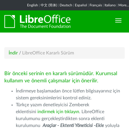
English
|
中文 (简体)
|
Deutsch
|
Español
|
Français
|
Italiano
|
More...
İndir
/
LibreOffice Kararlı Sürüm
Bir önceki serinin en kararlı sürümüdür. Kurumsal
kullanım ve önemli çalışmalar için önerilir.
İndirmeye başlamadan önce lütfen bilgisayarınız için
sistem gereksinimlerini kontrol ediniz.
Türkçe yazım denetleyicisi Zemberek
eklentisini
indirmek için tıklayın
. LibreOffice
kurulumunu gerçekleştirdikten sonra eklenti
kurulumunu
Araçlar - Ektenti Yöneticisi -Ekle
yoluyla