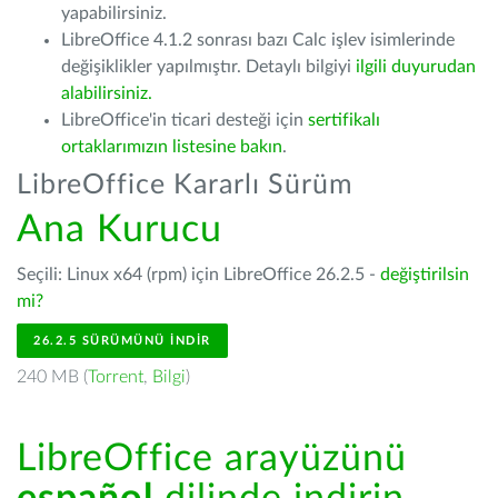
yapabilirsiniz.
LibreOffice 4.1.2 sonrası bazı Calc işlev isimlerinde
değişiklikler yapılmıştır. Detaylı bilgiyi
ilgili duyurudan
alabilirsiniz.
LibreOffice'in ticari desteği için
sertifikalı
ortaklarımızın listesine bakın
.
LibreOffice Kararlı Sürüm
Ana Kurucu
Seçili: Linux x64 (rpm) için LibreOffice 26.2.5 -
değiştirilsin
mi?
26.2.5 SÜRÜMÜNÜ İNDIR
240 MB (
Torrent
,
Bilgi
)
LibreOffice arayüzünü