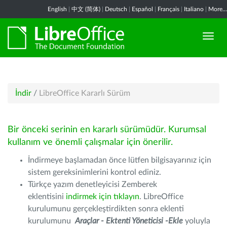
English
|
中文 (简体)
|
Deutsch
|
Español
|
Français
|
Italiano
|
More...
İndir
/
LibreOffice Kararlı Sürüm
Bir önceki serinin en kararlı sürümüdür. Kurumsal
kullanım ve önemli çalışmalar için önerilir.
İndirmeye başlamadan önce lütfen bilgisayarınız için
sistem gereksinimlerini kontrol ediniz.
Türkçe yazım denetleyicisi Zemberek
eklentisini
indirmek için tıklayın
. LibreOffice
kurulumunu gerçekleştirdikten sonra eklenti
kurulumunu
Araçlar - Ektenti Yöneticisi -Ekle
yoluyla