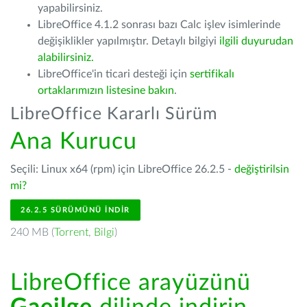
yapabilirsiniz.
LibreOffice 4.1.2 sonrası bazı Calc işlev isimlerinde
değişiklikler yapılmıştır. Detaylı bilgiyi
ilgili duyurudan
alabilirsiniz.
LibreOffice'in ticari desteği için
sertifikalı
ortaklarımızın listesine bakın
.
LibreOffice Kararlı Sürüm
Ana Kurucu
Seçili: Linux x64 (rpm) için LibreOffice 26.2.5 -
değiştirilsin
mi?
26.2.5 SÜRÜMÜNÜ İNDIR
240 MB (
Torrent
,
Bilgi
)
LibreOffice arayüzünü