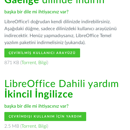
Gaeilge
dilinde indirin
başka bir dile mi ihtiyacınız var?
LibreOffice'i doğrudan kendi dilinizde indirebilirsiniz.
Aşağıdaki düğme, sadece dilinizdeki kullanıcı arayüzünü
indirecektir. Henüz yapmadıysanız, LibreOffice Temel
yazılım paketini indirmelisiniz (yukarıda).
ÇEVIRILMIŞ KULLANICI ARAYÜZÜ
871 KB (
Torrent
,
Bilgi
)
LibreOffice Dahili yardım
İkincil İngilizce
başka bir dile mi ihtiyacınız var?
ÇEVRIMDIŞI KULLANIM IÇIN YARDIM
2.5 MB (
Torrent
,
Bilgi
)