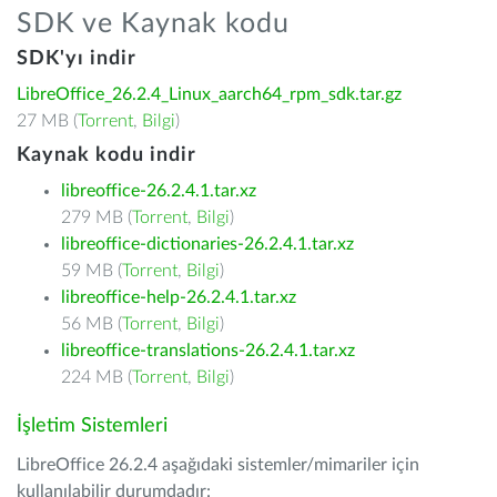
SDK ve Kaynak kodu
SDK'yı indir
LibreOffice_26.2.4_Linux_aarch64_rpm_sdk.tar.gz
27 MB (
Torrent
,
Bilgi
)
Kaynak kodu indir
libreoffice-26.2.4.1.tar.xz
279 MB (
Torrent
,
Bilgi
)
libreoffice-dictionaries-26.2.4.1.tar.xz
59 MB (
Torrent
,
Bilgi
)
libreoffice-help-26.2.4.1.tar.xz
56 MB (
Torrent
,
Bilgi
)
libreoffice-translations-26.2.4.1.tar.xz
224 MB (
Torrent
,
Bilgi
)
İşletim Sistemleri
LibreOffice 26.2.4 aşağıdaki sistemler/mimariler için
kullanılabilir durumdadır: