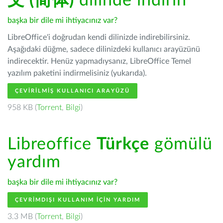
文 (简体)
dilinde indirin
başka bir dile mi ihtiyacınız var?
LibreOffice'i doğrudan kendi dilinizde indirebilirsiniz.
Aşağıdaki düğme, sadece dilinizdeki kullanıcı arayüzünü
indirecektir. Henüz yapmadıysanız, LibreOffice Temel
yazılım paketini indirmelisiniz (yukarıda).
ÇEVIRILMIŞ KULLANICI ARAYÜZÜ
958 KB (
Torrent
,
Bilgi
)
Libreoffice
Türkçe
gömülü
yardım
başka bir dile mi ihtiyacınız var?
ÇEVRIMDIŞI KULLANIM IÇIN YARDIM
3.3 MB (
Torrent
,
Bilgi
)