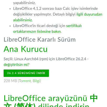
yapabilirsiniz.
LibreOffice 4.1.2 sonrası bazı Calc işlev isimlerinde
değişiklikler yapılmıştır. Detaylı bilgiyi
ilgili duyurudan
alabilirsiniz.
LibreOffice'in ticari desteği için
sertifikalı
ortaklarımızın listesine bakın
.
LibreOffice Kararlı Sürüm
Ana Kurucu
Seçili: Linux Aarch64 (rpm) için LibreOffice 26.2.4 -
değiştirilsin mi?
26.2.4 SÜRÜMÜNÜ İNDIR
228 MB (
Torrent
,
Bilgi
)
LibreOffice arayüzünü
中