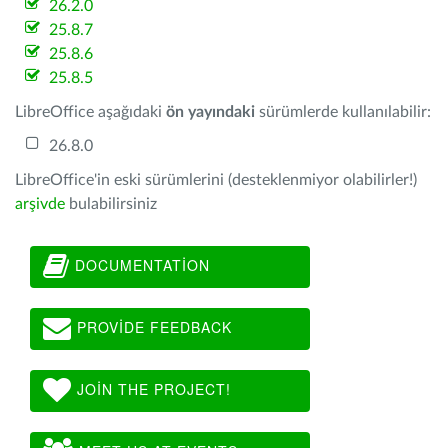
26.2.0
25.8.7
25.8.6
25.8.5
LibreOffice aşağıdaki
ön yayındaki
sürümlerde kullanılabilir:
26.8.0
LibreOffice'in eski sürümlerini (desteklenmiyor olabilirler!)
arşivde
bulabilirsiniz
DOCUMENTATION
PROVIDE FEEDBACK
JOIN THE PROJECT!