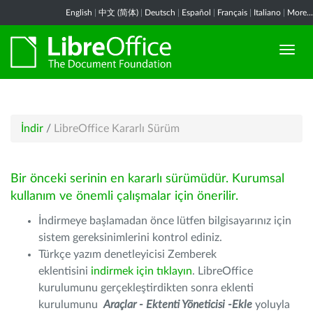
English
|
中文 (简体)
|
Deutsch
|
Español
|
Français
|
Italiano
|
More...
İndir
/
LibreOffice Kararlı Sürüm
Bir önceki serinin en kararlı sürümüdür. Kurumsal
kullanım ve önemli çalışmalar için önerilir.
İndirmeye başlamadan önce lütfen bilgisayarınız için
sistem gereksinimlerini kontrol ediniz.
Türkçe yazım denetleyicisi Zemberek
eklentisini
indirmek için tıklayın
. LibreOffice
kurulumunu gerçekleştirdikten sonra eklenti
kurulumunu
Araçlar - Ektenti Yöneticisi -Ekle
yoluyla