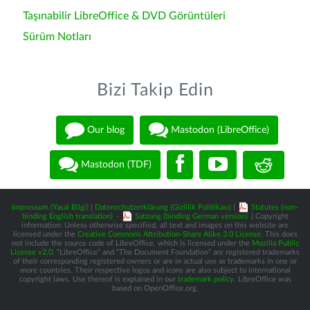
Taşınabilir LibreOffice & DVD Görüntüleri
Sürüm Notları
Bizi Takip Edin
Our blog
Mastodon (LibreOffice)
Mastodon (TDF)
Impressum (Yasal Bilgi)
|
Datenschutzerklärung (Gizlilik Politikası)
|
Statutes (non-
binding English translation)
-
Satzung (binding German version)
| Copyright
information: Unless otherwise specified, all text and images on this website are
licensed under the
Creative Commons Attribution-Share Alike 3.0 License
. This does
not include the source code of LibreOffice, which is licensed under the
Mozilla Public
License v2.0
. “LibreOffice” and “The Document Foundation” are registered trademarks
of their corresponding registered owners or are in actual use as trademarks in one or
more countries. Their respective logos and icons are also subject to international
copyright laws. Use thereof is explained in our
trademark policy
. LibreOffice was
based on OpenOffice.org.