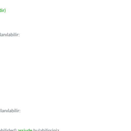
ir)
nılabilir:
anılabilir:
bilirler!)
arşivde
bulabilirsiniz