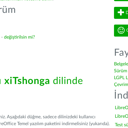
ürüm
D
G
4 -
değiştirilsin mi?
Fay
Belgel
Sürüm 
LGPL L
ü
xiTshonga
dilinde
Çevrim
İnd
LibreO
LibreO
iniz. Aşağıdaki düğme, sadece dilinizdeki kullanıcı
Office Temel yazılım paketini indirmelisiniz (yukarıda).
Test s