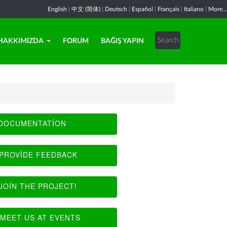
English
|
中文 (简体)
|
Deutsch
|
Español
|
Français
|
Italiano
|
More...
HAKKIMIZDA
FORUM
BAĞIŞ YAPIN
DOCUMENTATION
PROVIDE FEEDBACK
JOIN THE PROJECT!
MEET US AT EVENTS