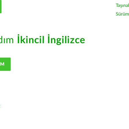
Taşına
Sürüm 
rdım
İkincil İngilizce
IM
z