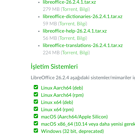
libreoffice-26.2.4.1.tar.xz
279 MB (
Torrent
,
Bilgi
)
libreoffice-dictionaries-26.2.4.1.tar.xz
59 MB (
Torrent
,
Bilgi
)
libreoffice-help-26.2.4.1.tar.xz
56 MB (
Torrent
,
Bilgi
)
libreoffice-translations-26.2.4.1.tar.xz
224 MB (
Torrent
,
Bilgi
)
İşletim Sistemleri
LibreOffice 26.2.4 aşağıdaki sistemler/mimariler iç
Linux Aarch64 (deb)
Linux Aarch64 (rpm)
Linux x64 (deb)
Linux x64 (rpm)
macOS (Aarch64/Apple Silicon)
macOS x86_64 (10.14 veya daha yenisi gerekl
Windows (32 bit, deprecated)