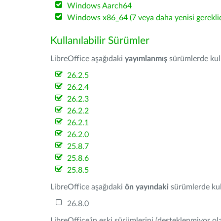
Windows Aarch64
Windows x86_64 (7 veya daha yenisi gereklid
Kullanılabilir Sürümler
LibreOffice aşağıdaki
yayımlanmış
sürümlerde kulla
26.2.5
26.2.4
26.2.3
26.2.2
26.2.1
26.2.0
25.8.7
25.8.6
25.8.5
LibreOffice aşağıdaki
ön yayındaki
sürümlerde kull
26.8.0
LibreOffice'in eski sürümlerini (desteklenmiyor ola