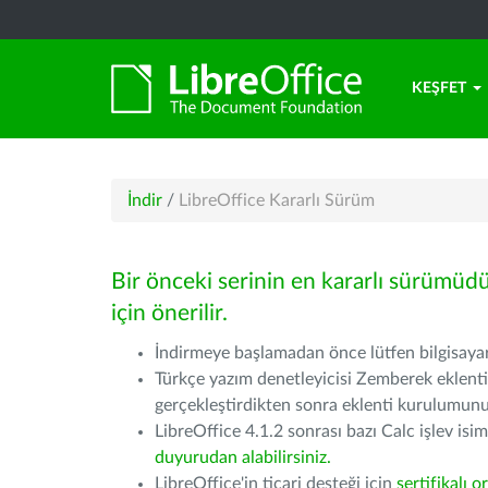
KEŞFET
İndir
/
LibreOffice Kararlı Sürüm
Bir önceki serinin en kararlı sürümüd
için önerilir.
İndirmeye başlamadan önce lütfen bilgisayarı
Türkçe yazım denetleyicisi Zemberek eklenti
gerçekleştirdikten sonra eklenti kurulumu
LibreOffice 4.1.2 sonrası bazı Calc işlev isiml
duyurudan alabilirsiniz.
LibreOffice'in ticari desteği için
sertifikalı o