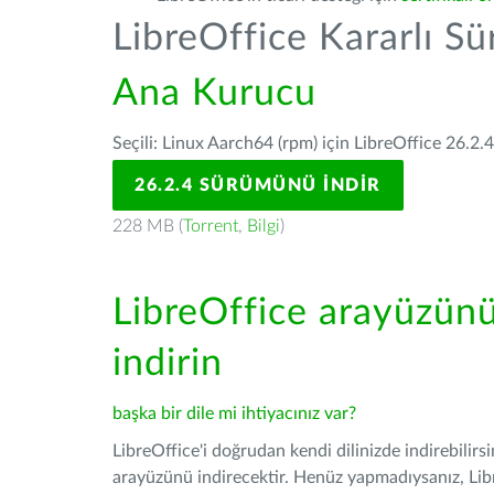
LibreOffice Kararlı S
Ana Kurucu
Seçili: Linux Aarch64 (rpm) için LibreOffice 26.2.
26.2.4 SÜRÜMÜNÜ İNDIR
228 MB (
Torrent
,
Bilgi
)
LibreOffice arayüzün
indirin
başka bir dile mi ihtiyacınız var?
LibreOffice'i doğrudan kendi dilinizde indirebilirs
arayüzünü indirecektir. Henüz yapmadıysanız, Libre