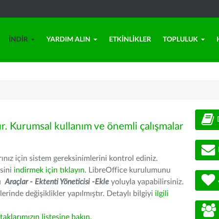
İNDIR
YARDIM ALIN
ETKINLIKLER
TOPLULUK
ür. Kurumsal kullanım ve önemli çalışmalar
nız için sistem gereksinimlerini kontrol ediniz.
sini
indirmek için tıklayın
. LibreOffice kurulumunu
nu
Araçlar - Ektenti Yöneticisi -Ekle
yoluyla yapabilirsiniz.
erinde değişiklikler yapılmıştır. Detaylı bilgiyi
ilgili
rtaklarımızın listesine bakın
.