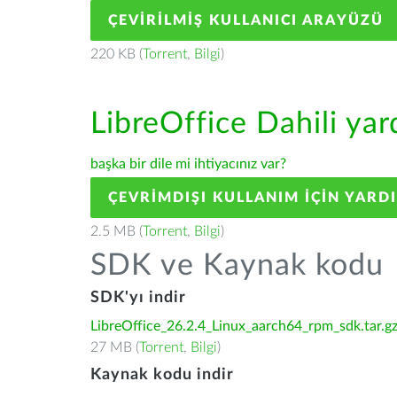
ÇEVIRILMIŞ KULLANICI ARAYÜZÜ
220 KB (
Torrent
,
Bilgi
)
LibreOffice Dahili ya
başka bir dile mi ihtiyacınız var?
ÇEVRIMDIŞI KULLANIM IÇIN YARD
2.5 MB (
Torrent
,
Bilgi
)
SDK ve Kaynak kodu
SDK'yı indir
LibreOffice_26.2.4_Linux_aarch64_rpm_sdk.tar.g
27 MB (
Torrent
,
Bilgi
)
Kaynak kodu indir