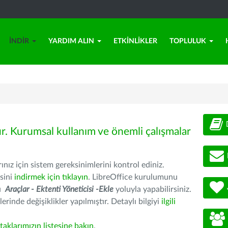
İNDIR
YARDIM ALIN
ETKINLIKLER
TOPLULUK
ür. Kurumsal kullanım ve önemli çalışmalar
nız için sistem gereksinimlerini kontrol ediniz.
sini
indirmek için tıklayın
. LibreOffice kurulumunu
nu
Araçlar - Ektenti Yöneticisi -Ekle
yoluyla yapabilirsiniz.
erinde değişiklikler yapılmıştır. Detaylı bilgiyi
ilgili
rtaklarımızın listesine bakın
.