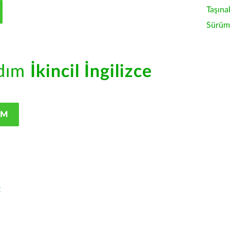
Taşına
Sürüm 
rdım
İkincil İngilizce
IM
z