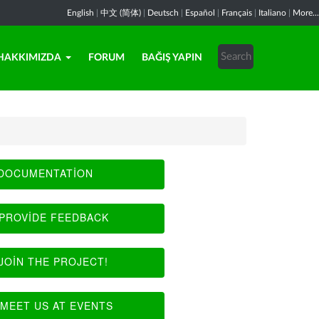
English
|
中文 (简体)
|
Deutsch
|
Español
|
Français
|
Italiano
|
More...
HAKKIMIZDA
FORUM
BAĞIŞ YAPIN
DOCUMENTATION
PROVIDE FEEDBACK
JOIN THE PROJECT!
MEET US AT EVENTS