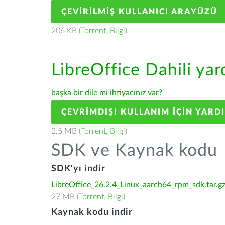
ÇEVIRILMIŞ KULLANICI ARAYÜZÜ
206 KB (
Torrent
,
Bilgi
)
LibreOffice Dahili ya
başka bir dile mi ihtiyacınız var?
ÇEVRIMDIŞI KULLANIM IÇIN YARD
2.5 MB (
Torrent
,
Bilgi
)
SDK ve Kaynak kodu
SDK'yı indir
LibreOffice_26.2.4_Linux_aarch64_rpm_sdk.tar.g
27 MB (
Torrent
,
Bilgi
)
Kaynak kodu indir