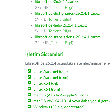
libreoffice-26.2.4.1.tar.xz
279 MB (
Torrent
,
Bilgi
)
libreoffice-dictionaries-26.2.4.1.tar.xz
59 MB (
Torrent
,
Bilgi
)
libreoffice-help-26.2.4.1.tar.xz
56 MB (
Torrent
,
Bilgi
)
libreoffice-translations-26.2.4.1.tar.xz
224 MB (
Torrent
,
Bilgi
)
İşletim Sistemleri
LibreOffice 26.2.4 aşağıdaki sistemler/mimariler iç
Linux Aarch64 (deb)
Linux Aarch64 (rpm)
Linux x64 (deb)
Linux x64 (rpm)
macOS (Aarch64/Apple Silicon)
macOS x86_64 (10.14 veya daha yenisi gerekl
Windows (32 bit, deprecated)