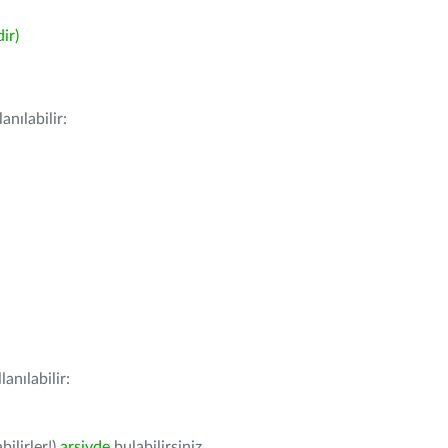
ir)
nılabilir:
anılabilir:
bilirler!)
arşivde
bulabilirsiniz