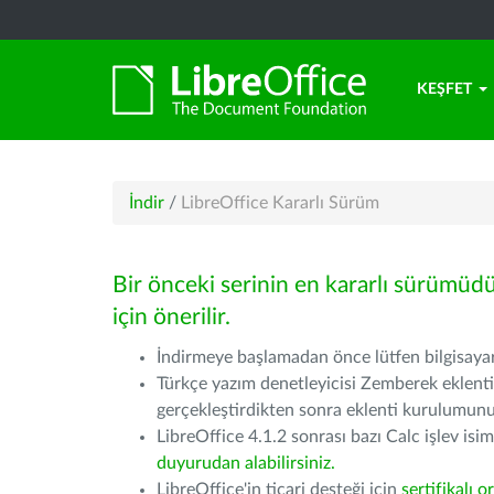
KEŞFET
İndir
/
LibreOffice Kararlı Sürüm
Bir önceki serinin en kararlı sürümüd
için önerilir.
İndirmeye başlamadan önce lütfen bilgisayarı
Türkçe yazım denetleyicisi Zemberek eklenti
gerçekleştirdikten sonra eklenti kurulumu
LibreOffice 4.1.2 sonrası bazı Calc işlev isiml
duyurudan alabilirsiniz.
LibreOffice'in ticari desteği için
sertifikalı o