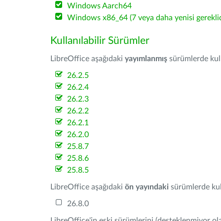
Windows Aarch64
Windows x86_64 (7 veya daha yenisi gereklid
Kullanılabilir Sürümler
LibreOffice aşağıdaki
yayımlanmış
sürümlerde kulla
26.2.5
26.2.4
26.2.3
26.2.2
26.2.1
26.2.0
25.8.7
25.8.6
25.8.5
LibreOffice aşağıdaki
ön yayındaki
sürümlerde kull
26.8.0
LibreOffice'in eski sürümlerini (desteklenmiyor ola