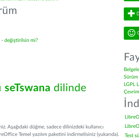
ürüm
D
G
4 -
değiştirilsin mi?
Fay
Belgel
Sürüm 
LGPL L
ü
seTswana
dilinde
Çevrim
İnd
LibreO
LibreO
iniz. Aşağıdaki düğme, sadece dilinizdeki kullanıcı
Office Temel yazılım paketini indirmelisiniz (yukarıda).
Test s