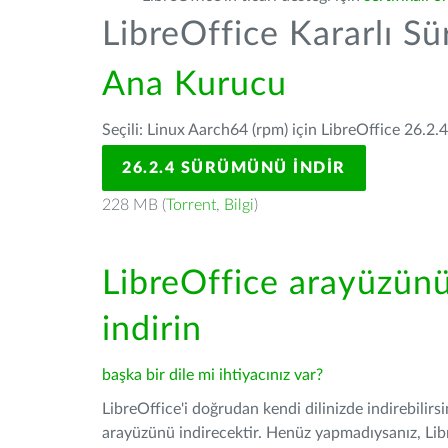
LibreOffice Kararlı S
Ana Kurucu
Seçili: Linux Aarch64 (rpm) için LibreOffice 26.2.
26.2.4 SÜRÜMÜNÜ İNDIR
228 MB (
Torrent
,
Bilgi
)
LibreOffice arayüzün
indirin
başka bir dile mi ihtiyacınız var?
LibreOffice'i doğrudan kendi dilinizde indirebilirs
arayüzünü indirecektir. Henüz yapmadıysanız, Libre