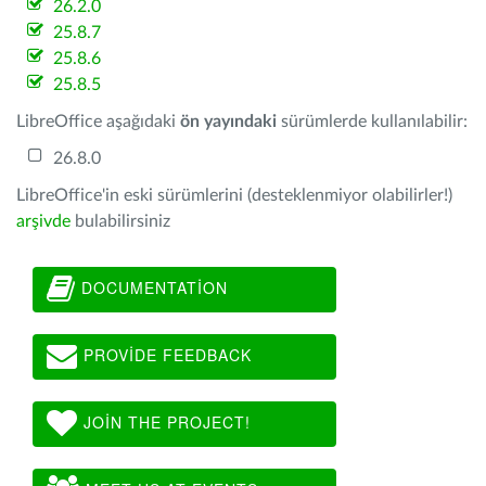
26.2.0
25.8.7
25.8.6
25.8.5
LibreOffice aşağıdaki
ön yayındaki
sürümlerde kullanılabilir:
26.8.0
LibreOffice'in eski sürümlerini (desteklenmiyor olabilirler!)
arşivde
bulabilirsiniz
DOCUMENTATION
PROVIDE FEEDBACK
JOIN THE PROJECT!