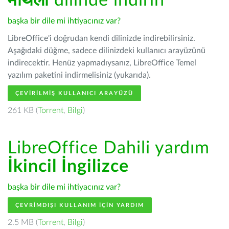
मैथिली
dilinde indirin
başka bir dile mi ihtiyacınız var?
LibreOffice'i doğrudan kendi dilinizde indirebilirsiniz.
Aşağıdaki düğme, sadece dilinizdeki kullanıcı arayüzünü
indirecektir. Henüz yapmadıysanız, LibreOffice Temel
yazılım paketini indirmelisiniz (yukarıda).
ÇEVIRILMIŞ KULLANICI ARAYÜZÜ
261 KB (
Torrent
,
Bilgi
)
LibreOffice Dahili yardım
İkincil İngilizce
başka bir dile mi ihtiyacınız var?
ÇEVRIMDIŞI KULLANIM IÇIN YARDIM
2.5 MB (
Torrent
,
Bilgi
)