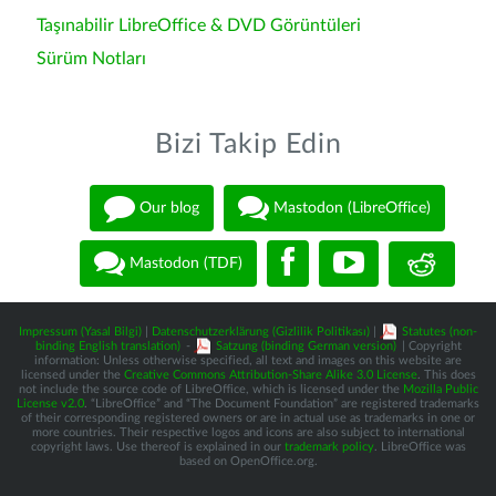
Taşınabilir LibreOffice & DVD Görüntüleri
Sürüm Notları
Bizi Takip Edin
Our blog
Mastodon (LibreOffice)
Mastodon (TDF)
Impressum (Yasal Bilgi)
|
Datenschutzerklärung (Gizlilik Politikası)
|
Statutes (non-
binding English translation)
-
Satzung (binding German version)
| Copyright
information: Unless otherwise specified, all text and images on this website are
licensed under the
Creative Commons Attribution-Share Alike 3.0 License
. This does
not include the source code of LibreOffice, which is licensed under the
Mozilla Public
License v2.0
. “LibreOffice” and “The Document Foundation” are registered trademarks
of their corresponding registered owners or are in actual use as trademarks in one or
more countries. Their respective logos and icons are also subject to international
copyright laws. Use thereof is explained in our
trademark policy
. LibreOffice was
based on OpenOffice.org.