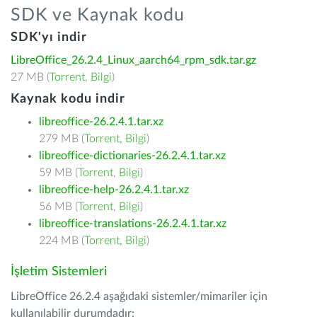
SDK ve Kaynak kodu
SDK'yı indir
LibreOffice_26.2.4_Linux_aarch64_rpm_sdk.tar.gz
27 MB (
Torrent
,
Bilgi
)
Kaynak kodu indir
libreoffice-26.2.4.1.tar.xz
279 MB (
Torrent
,
Bilgi
)
libreoffice-dictionaries-26.2.4.1.tar.xz
59 MB (
Torrent
,
Bilgi
)
libreoffice-help-26.2.4.1.tar.xz
56 MB (
Torrent
,
Bilgi
)
libreoffice-translations-26.2.4.1.tar.xz
224 MB (
Torrent
,
Bilgi
)
İşletim Sistemleri
LibreOffice 26.2.4 aşağıdaki sistemler/mimariler için
kullanılabilir durumdadır: