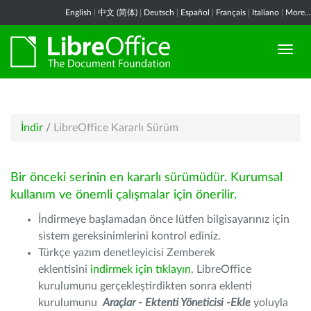
English
|
中文 (简体)
|
Deutsch
|
Español
|
Français
|
Italiano
|
More...
İndir
/
LibreOffice Kararlı Sürüm
Bir önceki serinin en kararlı sürümüdür. Kurumsal
kullanım ve önemli çalışmalar için önerilir.
İndirmeye başlamadan önce lütfen bilgisayarınız için
sistem gereksinimlerini kontrol ediniz.
Türkçe yazım denetleyicisi Zemberek
eklentisini
indirmek için tıklayın
. LibreOffice
kurulumunu gerçekleştirdikten sonra eklenti
kurulumunu
Araçlar - Ektenti Yöneticisi -Ekle
yoluyla