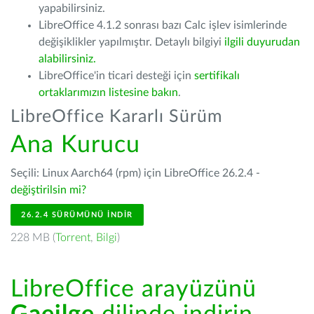
yapabilirsiniz.
LibreOffice 4.1.2 sonrası bazı Calc işlev isimlerinde
değişiklikler yapılmıştır. Detaylı bilgiyi
ilgili duyurudan
alabilirsiniz.
LibreOffice'in ticari desteği için
sertifikalı
ortaklarımızın listesine bakın
.
LibreOffice Kararlı Sürüm
Ana Kurucu
Seçili: Linux Aarch64 (rpm) için LibreOffice 26.2.4 -
değiştirilsin mi?
26.2.4 SÜRÜMÜNÜ İNDIR
228 MB (
Torrent
,
Bilgi
)
LibreOffice arayüzünü