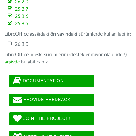
26.2.0
25.8.7
25.8.6
25.8.5
LibreOffice aşağıdaki
ön yayındaki
sürümlerde kullanılabilir:
26.8.0
LibreOffice'in eski sürümlerini (desteklenmiyor olabilirler!)
arşivde
bulabilirsiniz
DOCUMENTATION
PROVIDE FEEDBACK
JOIN THE PROJECT!