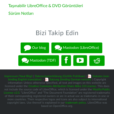
Taşınabilir LibreOffice & DVD Görüntüleri
Sürüm Notları
Bizi Takip Edin
Our blog
Mastodon (LibreOffice)
Mastodon (TDF)
Impressum (Yasal Bilgi)
|
Datenschutzerklärung (Gizlilik Politikası)
|
Statutes (non-
binding English translation)
-
Satzung (binding German version)
| Copyright
information: Unless otherwise specified, all text and images on this website are
licensed under the
Creative Commons Attribution-Share Alike 3.0 License
. This does
not include the source code of LibreOffice, which is licensed under the
Mozilla Public
License v2.0
. “LibreOffice” and “The Document Foundation” are registered trademarks
of their corresponding registered owners or are in actual use as trademarks in one or
more countries. Their respective logos and icons are also subject to international
copyright laws. Use thereof is explained in our
trademark policy
. LibreOffice was
based on OpenOffice.org.