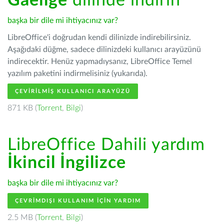
Gaeilge
dilinde indirin
başka bir dile mi ihtiyacınız var?
LibreOffice'i doğrudan kendi dilinizde indirebilirsiniz.
Aşağıdaki düğme, sadece dilinizdeki kullanıcı arayüzünü
indirecektir. Henüz yapmadıysanız, LibreOffice Temel
yazılım paketini indirmelisiniz (yukarıda).
ÇEVIRILMIŞ KULLANICI ARAYÜZÜ
871 KB (
Torrent
,
Bilgi
)
LibreOffice Dahili yardım
İkincil İngilizce
başka bir dile mi ihtiyacınız var?
ÇEVRIMDIŞI KULLANIM IÇIN YARDIM
2.5 MB (
Torrent
,
Bilgi
)