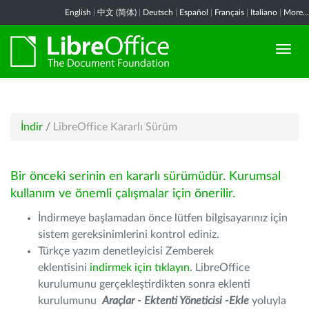
English
|
中文 (简体)
|
Deutsch
|
Español
|
Français
|
Italiano
|
More...
İndir
/
LibreOffice Kararlı Sürüm
Bir önceki serinin en kararlı sürümüdür. Kurumsal
kullanım ve önemli çalışmalar için önerilir.
İndirmeye başlamadan önce lütfen bilgisayarınız için
sistem gereksinimlerini kontrol ediniz.
Türkçe yazım denetleyicisi Zemberek
eklentisini
indirmek için tıklayın
. LibreOffice
kurulumunu gerçekleştirdikten sonra eklenti
kurulumunu
Araçlar - Ektenti Yöneticisi -Ekle
yoluyla