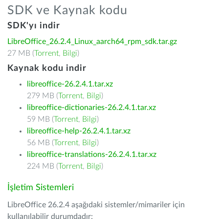
SDK ve Kaynak kodu
SDK'yı indir
LibreOffice_26.2.4_Linux_aarch64_rpm_sdk.tar.gz
27 MB (
Torrent
,
Bilgi
)
Kaynak kodu indir
libreoffice-26.2.4.1.tar.xz
279 MB (
Torrent
,
Bilgi
)
libreoffice-dictionaries-26.2.4.1.tar.xz
59 MB (
Torrent
,
Bilgi
)
libreoffice-help-26.2.4.1.tar.xz
56 MB (
Torrent
,
Bilgi
)
libreoffice-translations-26.2.4.1.tar.xz
224 MB (
Torrent
,
Bilgi
)
İşletim Sistemleri
LibreOffice 26.2.4 aşağıdaki sistemler/mimariler için
kullanılabilir durumdadır: