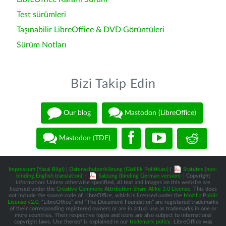
Test sürümleri
Taşınabilir LibreOffice & DVD Görüntüleri
Sürüm Notları
Bizi Takip Edin
Our blog
Mastodon (LibreOffice)
Mastodon (TDF)
Impressum (Yasal Bilgi)
|
Datenschutzerklärung (Gizlilik Politikası)
|
Statutes (non-
binding English translation)
-
Satzung (binding German version)
| Copyright
information: Unless otherwise specified, all text and images on this website are
licensed under the
Creative Commons Attribution-Share Alike 3.0 License
. This does
not include the source code of LibreOffice, which is licensed under the
Mozilla Public
License v2.0
. “LibreOffice” and “The Document Foundation” are registered trademarks
of their corresponding registered owners or are in actual use as trademarks in one or
more countries. Their respective logos and icons are also subject to international
copyright laws. Use thereof is explained in our
trademark policy
. LibreOffice was