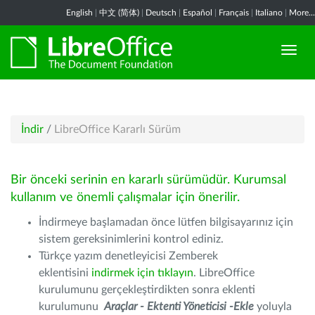
English
|
中文 (简体)
|
Deutsch
|
Español
|
Français
|
Italiano
|
More...
İndir
/
LibreOffice Kararlı Sürüm
Bir önceki serinin en kararlı sürümüdür. Kurumsal
kullanım ve önemli çalışmalar için önerilir.
İndirmeye başlamadan önce lütfen bilgisayarınız için
sistem gereksinimlerini kontrol ediniz.
Türkçe yazım denetleyicisi Zemberek
eklentisini
indirmek için tıklayın
. LibreOffice
kurulumunu gerçekleştirdikten sonra eklenti
kurulumunu
Araçlar - Ektenti Yöneticisi -Ekle
yoluyla