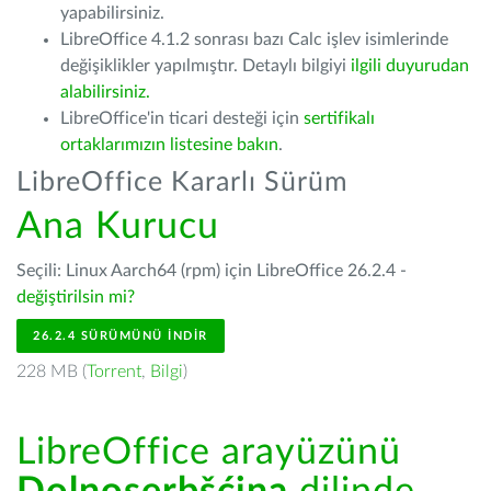
yapabilirsiniz.
LibreOffice 4.1.2 sonrası bazı Calc işlev isimlerinde
değişiklikler yapılmıştır. Detaylı bilgiyi
ilgili duyurudan
alabilirsiniz.
LibreOffice'in ticari desteği için
sertifikalı
ortaklarımızın listesine bakın
.
LibreOffice Kararlı Sürüm
Ana Kurucu
Seçili: Linux Aarch64 (rpm) için LibreOffice 26.2.4 -
değiştirilsin mi?
26.2.4 SÜRÜMÜNÜ İNDIR
228 MB (
Torrent
,
Bilgi
)
LibreOffice arayüzünü