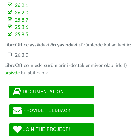
26.2.1
26.2.0
25.8.7
25.8.6
25.8.5
LibreOffice aşağıdaki
ön yayındaki
sürümlerde kullanılabilir:
26.8.0
LibreOffice'in eski sürümlerini (desteklenmiyor olabilirler!)
arşivde
bulabilirsiniz
DOCUMENTATION
PROVIDE FEEDBACK
JOIN THE PROJECT!