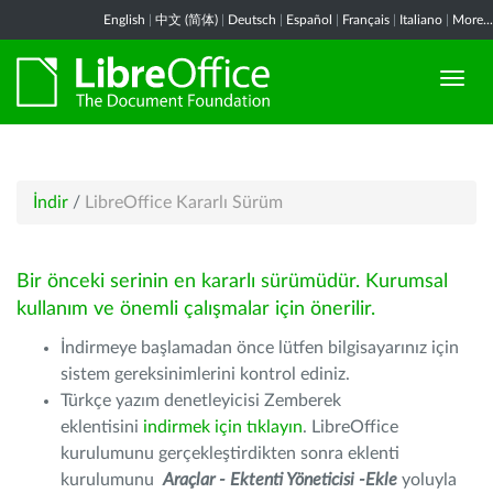
English
|
中文 (简体)
|
Deutsch
|
Español
|
Français
|
Italiano
|
More...
İndir
/
LibreOffice Kararlı Sürüm
Bir önceki serinin en kararlı sürümüdür. Kurumsal
kullanım ve önemli çalışmalar için önerilir.
İndirmeye başlamadan önce lütfen bilgisayarınız için
sistem gereksinimlerini kontrol ediniz.
Türkçe yazım denetleyicisi Zemberek
eklentisini
indirmek için tıklayın
. LibreOffice
kurulumunu gerçekleştirdikten sonra eklenti
kurulumunu
Araçlar - Ektenti Yöneticisi -Ekle
yoluyla