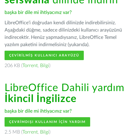
seTswana
dilinde indirin
başka bir dile mi ihtiyacınız var?
LibreOffice'i doğrudan kendi dilinizde indirebilirsiniz.
Aşağıdaki düğme, sadece dilinizdeki kullanıcı arayüzünü
indirecektir. Henüz yapmadıysanız, LibreOffice Temel
yazılım paketini indirmelisiniz (yukarıda).
ÇEVIRILMIŞ KULLANICI ARAYÜZÜ
206 KB (
Torrent
,
Bilgi
)
LibreOffice Dahili yardım
İkincil İngilizce
başka bir dile mi ihtiyacınız var?
ÇEVRIMDIŞI KULLANIM IÇIN YARDIM
2.5 MB (
Torrent
,
Bilgi
)