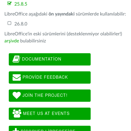
25.8.5
LibreOffice aşağıdaki
ön yayındaki
sürümlerde kullanılabilir:
26.8.0
LibreOffice'in eski sürümlerini (desteklenmiyor olabilirler!)
arşivde
bulabilirsiniz
DOCUMENTATION
PROVIDE FEEDBACK
JOIN THE PROJECT!
MEET US AT EVENTS