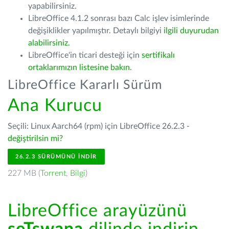
yapabilirsiniz.
LibreOffice 4.1.2 sonrası bazı Calc işlev isimlerinde
değişiklikler yapılmıştır. Detaylı bilgiyi
ilgili duyurudan
alabilirsiniz.
LibreOffice'in ticari desteği için
sertifikalı
ortaklarımızın listesine bakın
.
LibreOffice Kararlı Sürüm
Ana Kurucu
Seçili: Linux Aarch64 (rpm) için LibreOffice 26.2.3 -
değiştirilsin mi?
26.2.3 SÜRÜMÜNÜ İNDIR
227 MB (
Torrent
,
Bilgi
)
LibreOffice arayüzünü