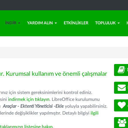
İNDIR
YARDIM ALIN
ETKINLIKLER
TOPLULUK
ür. Kurumsal kullanım ve önemli çalışmalar
nız için sistem gereksinimlerini kontrol ediniz.
sini
indirmek için tıklayın
. LibreOffice kurulumunu
nu
Araçlar - Ektenti Yöneticisi -Ekle
yoluyla yapabilirsiniz.
erinde değişiklikler yapılmıştır. Detaylı bilgiyi
ilgili
rtaklarımızın listesine bakın
.