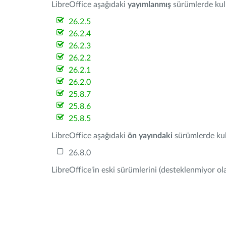
LibreOffice aşağıdaki
yayımlanmış
sürümlerde kulla
26.2.5
26.2.4
26.2.3
26.2.2
26.2.1
26.2.0
25.8.7
25.8.6
25.8.5
LibreOffice aşağıdaki
ön yayındaki
sürümlerde kull
26.8.0
LibreOffice'in eski sürümlerini (desteklenmiyor ola