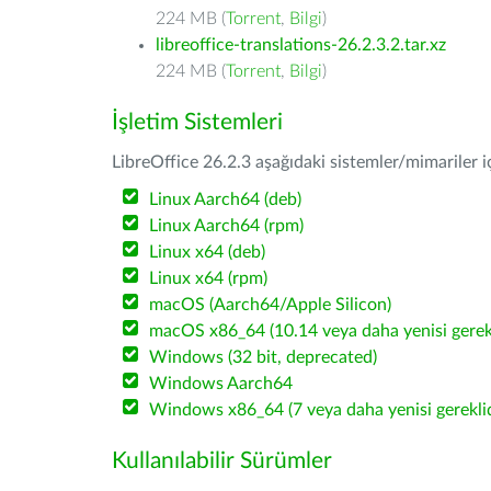
224 MB (
Torrent
,
Bilgi
)
libreoffice-translations-26.2.3.2.tar.xz
224 MB (
Torrent
,
Bilgi
)
İşletim Sistemleri
LibreOffice 26.2.3 aşağıdaki sistemler/mimariler iç
Linux Aarch64 (deb)
Linux Aarch64 (rpm)
Linux x64 (deb)
Linux x64 (rpm)
macOS (Aarch64/Apple Silicon)
macOS x86_64 (10.14 veya daha yenisi gerekl
Windows (32 bit, deprecated)
Windows Aarch64
Windows x86_64 (7 veya daha yenisi gereklid
Kullanılabilir Sürümler