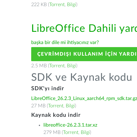
222 KB (
Torrent
,
Bilgi
)
LibreOffice Dahili ya
başka bir dile mi ihtiyacınız var?
ÇEVRIMDIŞI KULLANIM IÇIN YARD
2.5 MB (
Torrent
,
Bilgi
)
SDK ve Kaynak kodu
SDK'yı indir
LibreOffice_26.2.3_Linux_aarch64_rpm_sdk.tar.g
27 MB (
Torrent
,
Bilgi
)
Kaynak kodu indir
libreoffice-26.2.3.1.tar.xz
279 MB (
Torrent
,
Bilgi
)