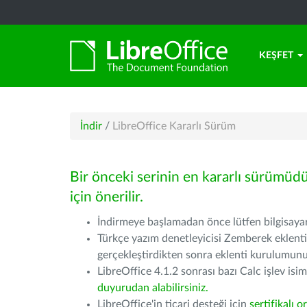
KEŞFET
İndir
/
LibreOffice Kararlı Sürüm
Bir önceki serinin en kararlı sürümüd
için önerilir.
İndirmeye başlamadan önce lütfen bilgisayarı
Türkçe yazım denetleyicisi Zemberek eklenti
gerçekleştirdikten sonra eklenti kurulumu
LibreOffice 4.1.2 sonrası bazı Calc işlev isiml
duyurudan alabilirsiniz.
LibreOffice'in ticari desteği için
sertifikalı o