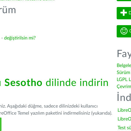
ürüm
D
G
3 -
değiştirilsin mi?
Fay
Belgel
Sürüm 
LGPL L
ü
Sesotho
dilinde indirin
Çevrim
İnd
iniz. Aşağıdaki düğme, sadece dilinizdeki kullanıcı
LibreO
Office Temel yazılım paketini indirmelisiniz (yukarıda).
LibreO
Test s