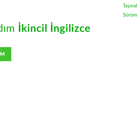
Taşına
Sürüm 
rdım
İkincil İngilizce
IM
z