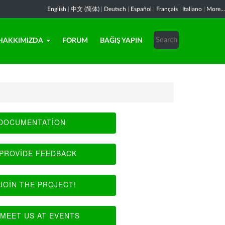
English
|
中文 (简体)
|
Deutsch
|
Español
|
Français
|
Italiano
|
More...
HAKKIMIZDA
FORUM
BAĞIŞ YAPIN
DOCUMENTATION
PROVIDE FEEDBACK
JOIN THE PROJECT!
MEET US AT EVENTS