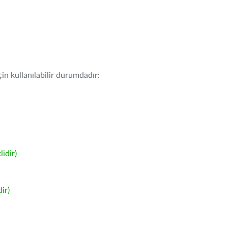
in kullanılabilir durumdadır:
idir)
ir)