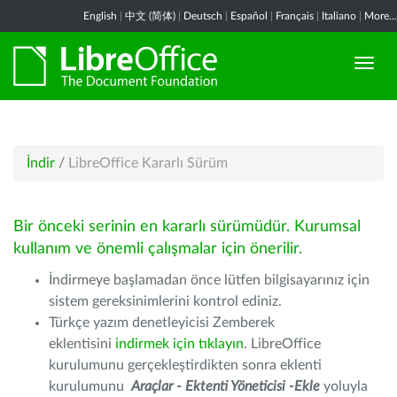
English
|
中文 (简体)
|
Deutsch
|
Español
|
Français
|
Italiano
|
More...
İndir
/
LibreOffice Kararlı Sürüm
Bir önceki serinin en kararlı sürümüdür. Kurumsal
kullanım ve önemli çalışmalar için önerilir.
İndirmeye başlamadan önce lütfen bilgisayarınız için
sistem gereksinimlerini kontrol ediniz.
Türkçe yazım denetleyicisi Zemberek
eklentisini
indirmek için tıklayın
. LibreOffice
kurulumunu gerçekleştirdikten sonra eklenti
kurulumunu
Araçlar - Ektenti Yöneticisi -Ekle
yoluyla