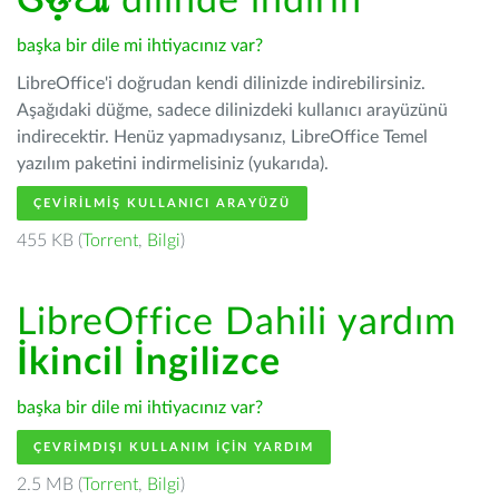
ଓଡ଼ିଆ
dilinde indirin
başka bir dile mi ihtiyacınız var?
LibreOffice'i doğrudan kendi dilinizde indirebilirsiniz.
Aşağıdaki düğme, sadece dilinizdeki kullanıcı arayüzünü
indirecektir. Henüz yapmadıysanız, LibreOffice Temel
yazılım paketini indirmelisiniz (yukarıda).
ÇEVIRILMIŞ KULLANICI ARAYÜZÜ
455 KB (
Torrent
,
Bilgi
)
LibreOffice Dahili yardım
İkincil İngilizce
başka bir dile mi ihtiyacınız var?
ÇEVRIMDIŞI KULLANIM IÇIN YARDIM
2.5 MB (
Torrent
,
Bilgi
)