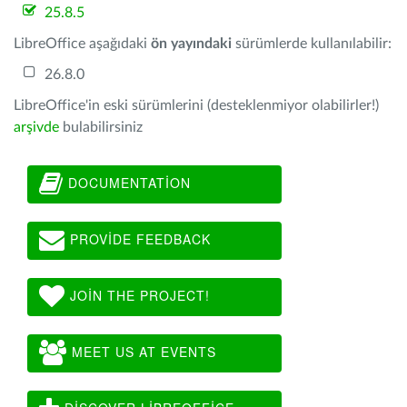
25.8.5
LibreOffice aşağıdaki
ön yayındaki
sürümlerde kullanılabilir:
26.8.0
LibreOffice'in eski sürümlerini (desteklenmiyor olabilirler!)
arşivde
bulabilirsiniz
DOCUMENTATION
PROVIDE FEEDBACK
JOIN THE PROJECT!
MEET US AT EVENTS