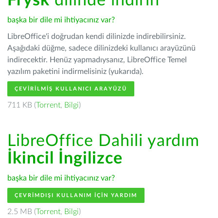
Frysk
dilinde indirin
başka bir dile mi ihtiyacınız var?
LibreOffice'i doğrudan kendi dilinizde indirebilirsiniz.
Aşağıdaki düğme, sadece dilinizdeki kullanıcı arayüzünü
indirecektir. Henüz yapmadıysanız, LibreOffice Temel
yazılım paketini indirmelisiniz (yukarıda).
ÇEVIRILMIŞ KULLANICI ARAYÜZÜ
711 KB (
Torrent
,
Bilgi
)
LibreOffice Dahili yardım
İkincil İngilizce
başka bir dile mi ihtiyacınız var?
ÇEVRIMDIŞI KULLANIM IÇIN YARDIM
2.5 MB (
Torrent
,
Bilgi
)