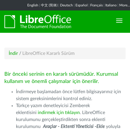
English
|
中文 (简体)
|
Deutsch
|
Español
|
Français
|
Italiano
|
More...
İndir
/
LibreOffice Kararlı Sürüm
Bir önceki serinin en kararlı sürümüdür. Kurumsal
kullanım ve önemli çalışmalar için önerilir.
İndirmeye başlamadan önce lütfen bilgisayarınız için
sistem gereksinimlerini kontrol ediniz.
Türkçe yazım denetleyicisi Zemberek
eklentisini
indirmek için tıklayın
. LibreOffice
kurulumunu gerçekleştirdikten sonra eklenti
kurulumunu
Araçlar - Ektenti Yöneticisi -Ekle
yoluyla