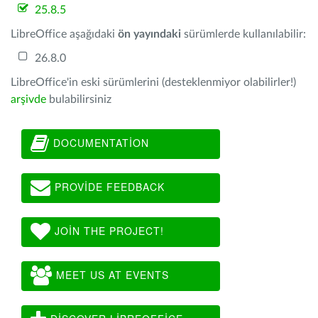
25.8.5
LibreOffice aşağıdaki
ön yayındaki
sürümlerde kullanılabilir:
26.8.0
LibreOffice'in eski sürümlerini (desteklenmiyor olabilirler!)
arşivde
bulabilirsiniz
DOCUMENTATION
PROVIDE FEEDBACK
JOIN THE PROJECT!
MEET US AT EVENTS