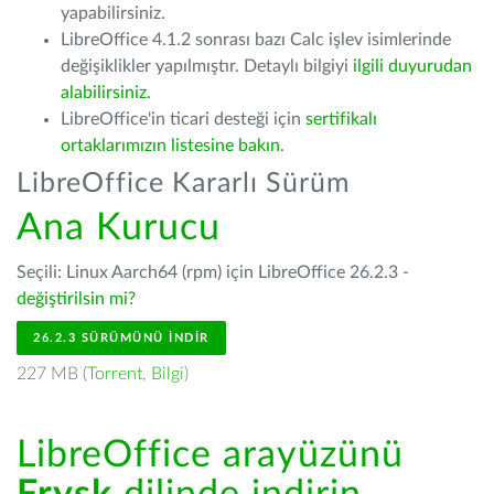
yapabilirsiniz.
LibreOffice 4.1.2 sonrası bazı Calc işlev isimlerinde
değişiklikler yapılmıştır. Detaylı bilgiyi
ilgili duyurudan
alabilirsiniz.
LibreOffice'in ticari desteği için
sertifikalı
ortaklarımızın listesine bakın
.
LibreOffice Kararlı Sürüm
Ana Kurucu
Seçili: Linux Aarch64 (rpm) için LibreOffice 26.2.3 -
değiştirilsin mi?
26.2.3 SÜRÜMÜNÜ İNDIR
227 MB (
Torrent
,
Bilgi
)
LibreOffice arayüzünü