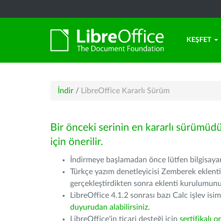
KEŞFET
İndir
/
LibreOffice Kararlı Sürüm
Bir önceki serinin en kararlı sürümüd
için önerilir.
İndirmeye başlamadan önce lütfen bilgisayarı
Türkçe yazım denetleyicisi Zemberek eklenti
gerçekleştirdikten sonra eklenti kurulumu
LibreOffice 4.1.2 sonrası bazı Calc işlev isiml
duyurudan alabilirsiniz.
LibreOffice'in ticari desteği için
sertifikalı o