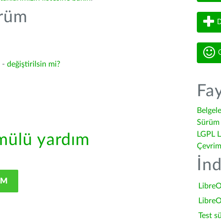
ürüm
D
G
3 -
değiştirilsin mi?
Fay
Belgel
Sürüm 
LGPL L
ülü yardım
Çevrim
İnd
IM
LibreO
LibreO
Test s