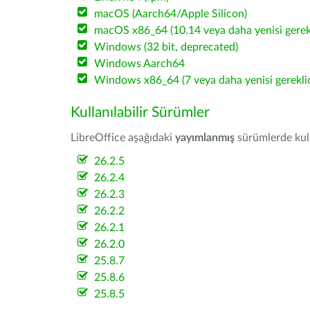
macOS (Aarch64/Apple Silicon)
macOS x86_64 (10.14 veya daha yenisi gerekl
Windows (32 bit, deprecated)
Windows Aarch64
Windows x86_64 (7 veya daha yenisi gereklid
Kullanılabilir Sürümler
LibreOffice aşağıdaki
yayımlanmış
sürümlerde kulla
26.2.5
26.2.4
26.2.3
26.2.2
26.2.1
26.2.0
25.8.7
25.8.6
25.8.5