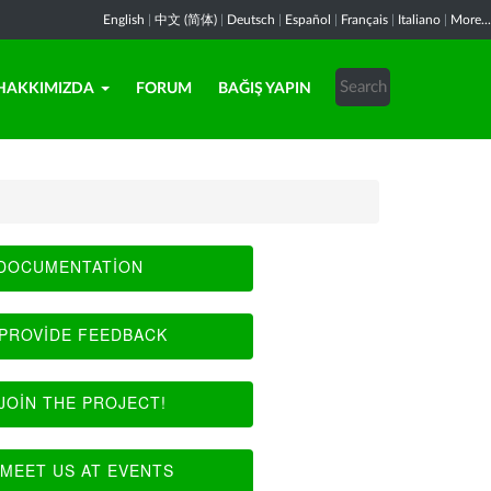
English
|
中文 (简体)
|
Deutsch
|
Español
|
Français
|
Italiano
|
More...
HAKKIMIZDA
FORUM
BAĞIŞ YAPIN
DOCUMENTATION
PROVIDE FEEDBACK
JOIN THE PROJECT!
MEET US AT EVENTS