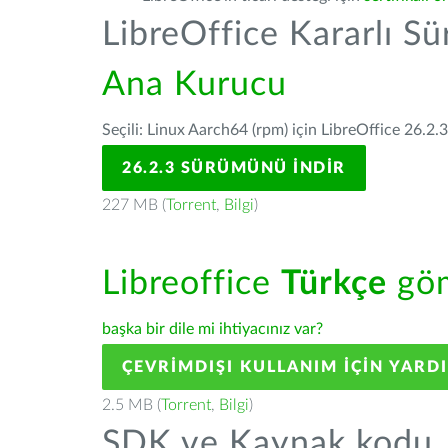
LibreOffice Kararlı S
Ana Kurucu
Seçili: Linux Aarch64 (rpm) için LibreOffice 26.2.
26.2.3 SÜRÜMÜNÜ İNDIR
227 MB (
Torrent
,
Bilgi
)
Libreoffice
Türkçe
göm
başka bir dile mi ihtiyacınız var?
ÇEVRIMDIŞI KULLANIM IÇIN YARD
2.5 MB (
Torrent
,
Bilgi
)
SDK ve Kaynak kodu