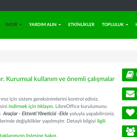
İNDIR
YARDIM ALIN
ETKINLIKLER
TOPLULUK
ür. Kurumsal kullanım ve önemli çalışmalar
nız için sistem gereksinimlerini kontrol ediniz.
sini
indirmek için tıklayın
. LibreOffice kurulumunu
nu
Araçlar - Ektenti Yöneticisi -Ekle
yoluyla yapabilirsiniz.
erinde değişiklikler yapılmıştır. Detaylı bilgiyi
ilgili
rtaklarımızın listesine bakın
.