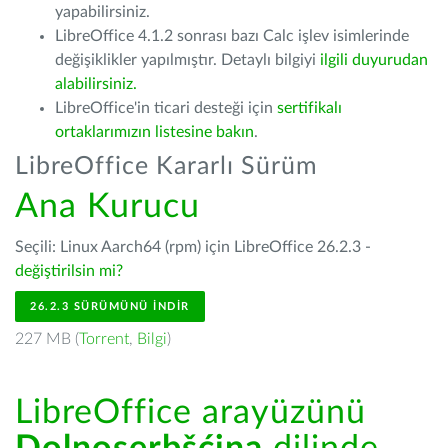
yapabilirsiniz.
LibreOffice 4.1.2 sonrası bazı Calc işlev isimlerinde
değişiklikler yapılmıştır. Detaylı bilgiyi
ilgili duyurudan
alabilirsiniz.
LibreOffice'in ticari desteği için
sertifikalı
ortaklarımızın listesine bakın
.
LibreOffice Kararlı Sürüm
Ana Kurucu
Seçili: Linux Aarch64 (rpm) için LibreOffice 26.2.3 -
değiştirilsin mi?
26.2.3 SÜRÜMÜNÜ İNDIR
227 MB (
Torrent
,
Bilgi
)
LibreOffice arayüzünü