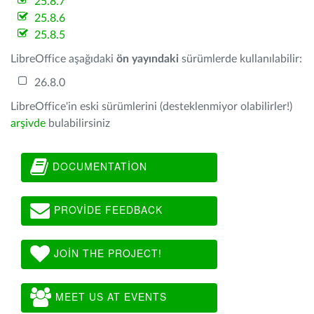
25.8.7
25.8.6
25.8.5
LibreOffice aşağıdaki
ön yayındaki
sürümlerde kullanılabilir:
26.8.0
LibreOffice'in eski sürümlerini (desteklenmiyor olabilirler!)
arşivde
bulabilirsiniz
DOCUMENTATION
PROVIDE FEEDBACK
JOIN THE PROJECT!
MEET US AT EVENTS