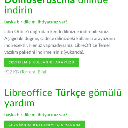
Dolnoserbšćina
dilinde
indirin
başka bir dile mi ihtiyacınız var?
LibreOffice'i doğrudan kendi dilinizde indirebilirsiniz.
Aşağıdaki düğme, sadece dilinizdeki kullanıcı arayüzünü
indirecektir. Henüz yapmadıysanız, LibreOffice Temel
yazılım paketini indirmelisiniz (yukarıda).
ÇEVIRILMIŞ KULLANICI ARAYÜZÜ
922 KB (
Torrent
,
Bilgi
)
Libreoffice
Türkçe
gömülü
yardım
başka bir dile mi ihtiyacınız var?
ÇEVRIMDIŞI KULLANIM IÇIN YARDIM