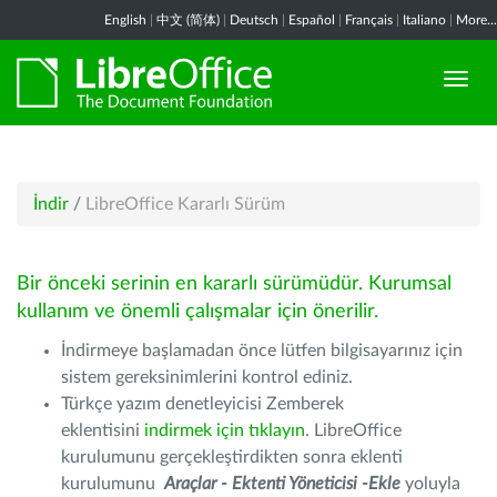
English
|
中文 (简体)
|
Deutsch
|
Español
|
Français
|
Italiano
|
More...
İndir
/
LibreOffice Kararlı Sürüm
Bir önceki serinin en kararlı sürümüdür. Kurumsal
kullanım ve önemli çalışmalar için önerilir.
İndirmeye başlamadan önce lütfen bilgisayarınız için
sistem gereksinimlerini kontrol ediniz.
Türkçe yazım denetleyicisi Zemberek
eklentisini
indirmek için tıklayın
. LibreOffice
kurulumunu gerçekleştirdikten sonra eklenti
kurulumunu
Araçlar - Ektenti Yöneticisi -Ekle
yoluyla