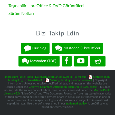
Taşınabilir LibreOffice & DVD Görüntüleri
Sürüm Notları
Bizi Takip Edin
Our blog
Mastodon (LibreOffice)
Mastodon (TDF)
Impressum (Yasal Bilgi)
|
Datenschutzerklärung (Gizlilik Politikası)
|
Statutes (non-
binding English translation)
-
Satzung (binding German version)
| Copyright
information: Unless otherwise specified, all text and images on this website are
licensed under the
Creative Commons Attribution-Share Alike 3.0 License
. This does
not include the source code of LibreOffice, which is licensed under the
Mozilla Public
License v2.0
. “LibreOffice” and “The Document Foundation” are registered trademarks
of their corresponding registered owners or are in actual use as trademarks in one or
more countries. Their respective logos and icons are also subject to international
copyright laws. Use thereof is explained in our
trademark policy
. LibreOffice was
based on OpenOffice.org.