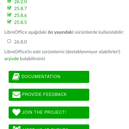
26.2.0
25.8.7
25.8.6
25.8.5
LibreOffice aşağıdaki
ön yayındaki
sürümlerde kullanılabilir:
26.8.0
LibreOffice'in eski sürümlerini (desteklenmiyor olabilirler!)
arşivde
bulabilirsiniz
DOCUMENTATION
PROVIDE FEEDBACK
JOIN THE PROJECT!