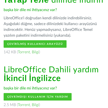
татар теле
dilinde indirin
başka bir dile mi ihtiyacınız var?
LibreOffice'i doğrudan kendi dilinizde indirebilirsiniz.
Aşağıdaki düğme, sadece dilinizdeki kullanıcı arayüzünü
indirecektir. Henüz yapmadıysanız, LibreOffice Temel
yazılım paketini indirmelisiniz (yukarıda).
ÇEVIRILMIŞ KULLANICI ARAYÜZÜ
142 KB (
Torrent
,
Bilgi
)
LibreOffice Dahili yardım
İkincil İngilizce
başka bir dile mi ihtiyacınız var?
ÇEVRIMDIŞI KULLANIM IÇIN YARDIM
2.5 MB (
Torrent
,
Bilgi
)