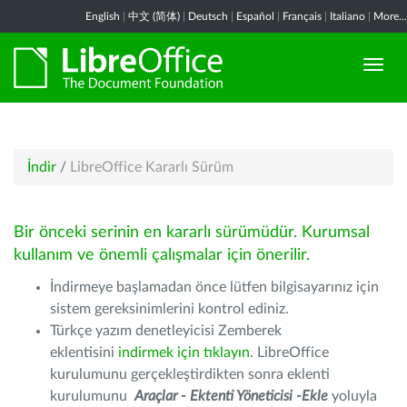
English
|
中文 (简体)
|
Deutsch
|
Español
|
Français
|
Italiano
|
More...
İndir
/
LibreOffice Kararlı Sürüm
Bir önceki serinin en kararlı sürümüdür. Kurumsal
kullanım ve önemli çalışmalar için önerilir.
İndirmeye başlamadan önce lütfen bilgisayarınız için
sistem gereksinimlerini kontrol ediniz.
Türkçe yazım denetleyicisi Zemberek
eklentisini
indirmek için tıklayın
. LibreOffice
kurulumunu gerçekleştirdikten sonra eklenti
kurulumunu
Araçlar - Ektenti Yöneticisi -Ekle
yoluyla