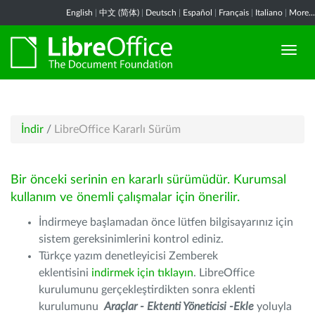
English
|
中文 (简体)
|
Deutsch
|
Español
|
Français
|
Italiano
|
More...
İndir
/
LibreOffice Kararlı Sürüm
Bir önceki serinin en kararlı sürümüdür. Kurumsal
kullanım ve önemli çalışmalar için önerilir.
İndirmeye başlamadan önce lütfen bilgisayarınız için
sistem gereksinimlerini kontrol ediniz.
Türkçe yazım denetleyicisi Zemberek
eklentisini
indirmek için tıklayın
. LibreOffice
kurulumunu gerçekleştirdikten sonra eklenti
kurulumunu
Araçlar - Ektenti Yöneticisi -Ekle
yoluyla