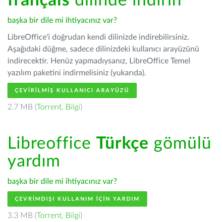
français
dilinde indirin
başka bir dile mi ihtiyacınız var?
LibreOffice'i doğrudan kendi dilinizde indirebilirsiniz.
Aşağıdaki düğme, sadece dilinizdeki kullanıcı arayüzünü
indirecektir. Henüz yapmadıysanız, LibreOffice Temel
yazılım paketini indirmelisiniz (yukarıda).
ÇEVIRILMIŞ KULLANICI ARAYÜZÜ
2.7 MB (
Torrent
,
Bilgi
)
Libreoffice
Türkçe
gömülü
yardım
başka bir dile mi ihtiyacınız var?
ÇEVRIMDIŞI KULLANIM IÇIN YARDIM
3.3 MB (
Torrent
,
Bilgi
)