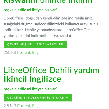
kiswahili
dilinde indirin
başka bir dile mi ihtiyacınız var?
LibreOffice'i doğrudan kendi dilinizde indirebilirsiniz.
Aşağıdaki düğme, sadece dilinizdeki kullanıcı arayüzünü
indirecektir. Henüz yapmadıysanız, LibreOffice Temel
yazılım paketini indirmelisiniz (yukarıda).
ÇEVIRILMIŞ KULLANICI ARAYÜZÜ
250 KB (
Torrent
,
Bilgi
)
LibreOffice Dahili yardım
İkincil İngilizce
başka bir dile mi ihtiyacınız var?
ÇEVRIMDIŞI KULLANIM IÇIN YARDIM
2.5 MB (
Torrent
,
Bilgi
)