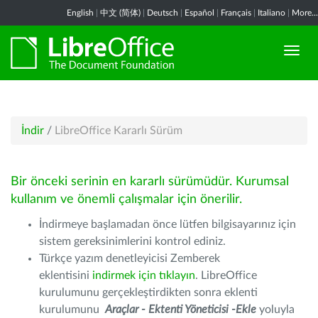
English
|
中文 (简体)
|
Deutsch
|
Español
|
Français
|
Italiano
|
More...
İndir
/
LibreOffice Kararlı Sürüm
Bir önceki serinin en kararlı sürümüdür. Kurumsal
kullanım ve önemli çalışmalar için önerilir.
İndirmeye başlamadan önce lütfen bilgisayarınız için
sistem gereksinimlerini kontrol ediniz.
Türkçe yazım denetleyicisi Zemberek
eklentisini
indirmek için tıklayın
. LibreOffice
kurulumunu gerçekleştirdikten sonra eklenti
kurulumunu
Araçlar - Ektenti Yöneticisi -Ekle
yoluyla