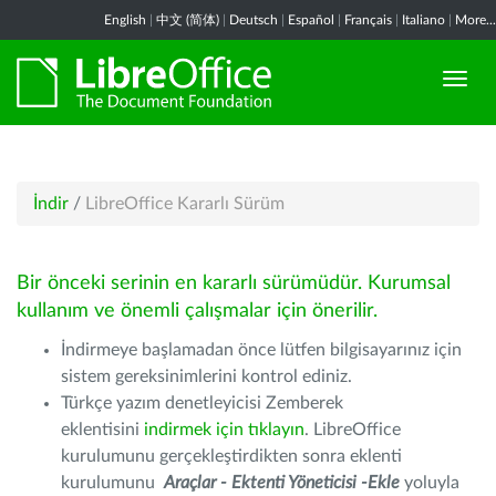
English
|
中文 (简体)
|
Deutsch
|
Español
|
Français
|
Italiano
|
More...
İndir
/
LibreOffice Kararlı Sürüm
Bir önceki serinin en kararlı sürümüdür. Kurumsal
kullanım ve önemli çalışmalar için önerilir.
İndirmeye başlamadan önce lütfen bilgisayarınız için
sistem gereksinimlerini kontrol ediniz.
Türkçe yazım denetleyicisi Zemberek
eklentisini
indirmek için tıklayın
. LibreOffice
kurulumunu gerçekleştirdikten sonra eklenti
kurulumunu
Araçlar - Ektenti Yöneticisi -Ekle
yoluyla