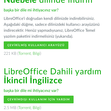
Ndébélé
dilinde indirin
başka bir dile mi ihtiyacınız var?
LibreOffice'i doğrudan kendi dilinizde indirebilirsiniz.
Aşağıdaki düğme, sadece dilinizdeki kullanıcı arayüzünü
indirecektir. Henüz yapmadıysanız, LibreOffice Temel
yazılım paketini indirmelisiniz (yukarıda).
ÇEVIRILMIŞ KULLANICI ARAYÜZÜ
221 KB (
Torrent
,
Bilgi
)
LibreOffice Dahili yardım
İkincil İngilizce
başka bir dile mi ihtiyacınız var?
ÇEVRIMDIŞI KULLANIM IÇIN YARDIM
2.5 MB (
Torrent
,
Bilgi
)