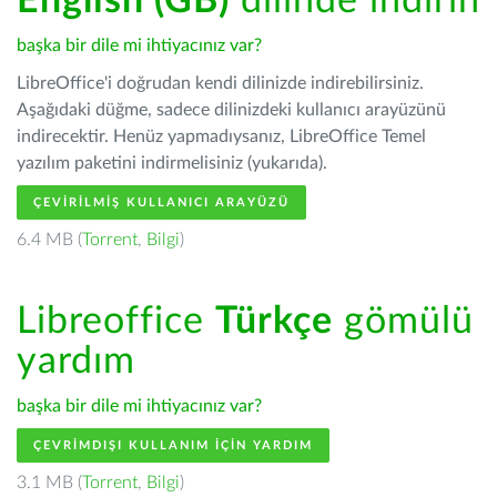
English (GB)
dilinde indirin
başka bir dile mi ihtiyacınız var?
LibreOffice'i doğrudan kendi dilinizde indirebilirsiniz.
Aşağıdaki düğme, sadece dilinizdeki kullanıcı arayüzünü
indirecektir. Henüz yapmadıysanız, LibreOffice Temel
yazılım paketini indirmelisiniz (yukarıda).
ÇEVIRILMIŞ KULLANICI ARAYÜZÜ
6.4 MB (
Torrent
,
Bilgi
)
Libreoffice
Türkçe
gömülü
yardım
başka bir dile mi ihtiyacınız var?
ÇEVRIMDIŞI KULLANIM IÇIN YARDIM
3.1 MB (
Torrent
,
Bilgi
)