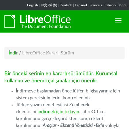
English
|
中文 (简体)
|
Deutsch
|
Español
|
Français
|
Italiano
|
More...
İndir
/
LibreOffice Kararlı Sürüm
Bir önceki serinin en kararlı sürümüdür. Kurumsal
kullanım ve önemli çalışmalar için önerilir.
İndirmeye başlamadan önce lütfen bilgisayarınız için
sistem gereksinimlerini kontrol ediniz.
Türkçe yazım denetleyicisi Zemberek
eklentisini
indirmek için tıklayın
. LibreOffice
kurulumunu gerçekleştirdikten sonra eklenti
kurulumunu
Araçlar - Ektenti Yöneticisi -Ekle
yoluyla