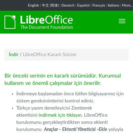
English
|
中文 (简体)
|
Deutsch
|
Español
|
Français
|
Italiano
|
More...
İndir
/
LibreOffice Kararlı Sürüm
Bir önceki serinin en kararlı sürümüdür. Kurumsal
kullanım ve önemli çalışmalar için önerilir.
İndirmeye başlamadan önce lütfen bilgisayarınız için
sistem gereksinimlerini kontrol ediniz.
Türkçe yazım denetleyicisi Zemberek
eklentisini
indirmek için tıklayın
. LibreOffice
kurulumunu gerçekleştirdikten sonra eklenti
kurulumunu
Araçlar - Ektenti Yöneticisi -Ekle
yoluyla