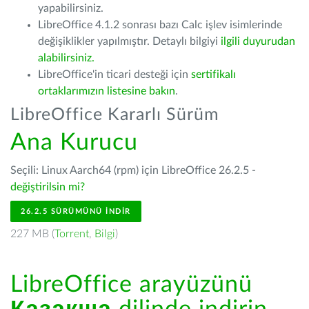
yapabilirsiniz.
LibreOffice 4.1.2 sonrası bazı Calc işlev isimlerinde
değişiklikler yapılmıştır. Detaylı bilgiyi
ilgili duyurudan
alabilirsiniz.
LibreOffice'in ticari desteği için
sertifikalı
ortaklarımızın listesine bakın
.
LibreOffice Kararlı Sürüm
Ana Kurucu
Seçili: Linux Aarch64 (rpm) için LibreOffice 26.2.5 -
değiştirilsin mi?
26.2.5 SÜRÜMÜNÜ İNDIR
227 MB (
Torrent
,
Bilgi
)
LibreOffice arayüzünü