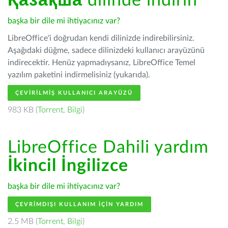
Қазақша
dilinde indirin
başka bir dile mi ihtiyacınız var?
LibreOffice'i doğrudan kendi dilinizde indirebilirsiniz.
Aşağıdaki düğme, sadece dilinizdeki kullanıcı arayüzünü
indirecektir. Henüz yapmadıysanız, LibreOffice Temel
yazılım paketini indirmelisiniz (yukarıda).
ÇEVIRILMIŞ KULLANICI ARAYÜZÜ
983 KB (
Torrent
,
Bilgi
)
LibreOffice Dahili yardım
İkincil İngilizce
başka bir dile mi ihtiyacınız var?
ÇEVRIMDIŞI KULLANIM IÇIN YARDIM
2.5 MB (
Torrent
,
Bilgi
)