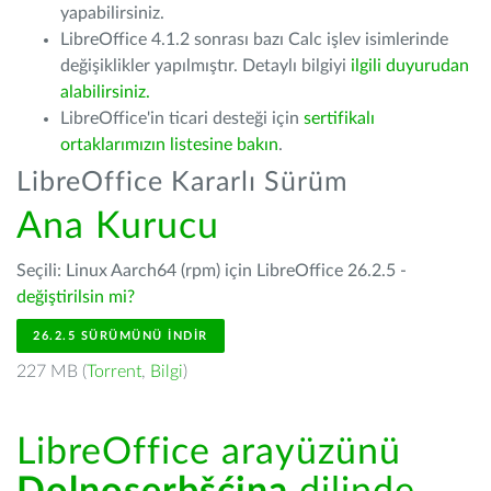
yapabilirsiniz.
LibreOffice 4.1.2 sonrası bazı Calc işlev isimlerinde
değişiklikler yapılmıştır. Detaylı bilgiyi
ilgili duyurudan
alabilirsiniz.
LibreOffice'in ticari desteği için
sertifikalı
ortaklarımızın listesine bakın
.
LibreOffice Kararlı Sürüm
Ana Kurucu
Seçili: Linux Aarch64 (rpm) için LibreOffice 26.2.5 -
değiştirilsin mi?
26.2.5 SÜRÜMÜNÜ İNDIR
227 MB (
Torrent
,
Bilgi
)
LibreOffice arayüzünü