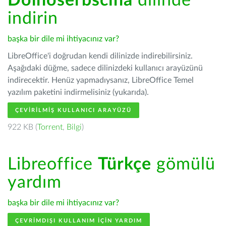
Dolnoserbšćina
dilinde
indirin
başka bir dile mi ihtiyacınız var?
LibreOffice'i doğrudan kendi dilinizde indirebilirsiniz.
Aşağıdaki düğme, sadece dilinizdeki kullanıcı arayüzünü
indirecektir. Henüz yapmadıysanız, LibreOffice Temel
yazılım paketini indirmelisiniz (yukarıda).
ÇEVIRILMIŞ KULLANICI ARAYÜZÜ
922 KB (
Torrent
,
Bilgi
)
Libreoffice
Türkçe
gömülü
yardım
başka bir dile mi ihtiyacınız var?
ÇEVRIMDIŞI KULLANIM IÇIN YARDIM