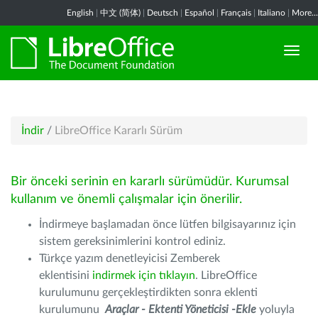
English
|
中文 (简体)
|
Deutsch
|
Español
|
Français
|
Italiano
|
More...
İndir
/
LibreOffice Kararlı Sürüm
Bir önceki serinin en kararlı sürümüdür. Kurumsal
kullanım ve önemli çalışmalar için önerilir.
İndirmeye başlamadan önce lütfen bilgisayarınız için
sistem gereksinimlerini kontrol ediniz.
Türkçe yazım denetleyicisi Zemberek
eklentisini
indirmek için tıklayın
. LibreOffice
kurulumunu gerçekleştirdikten sonra eklenti
kurulumunu
Araçlar - Ektenti Yöneticisi -Ekle
yoluyla