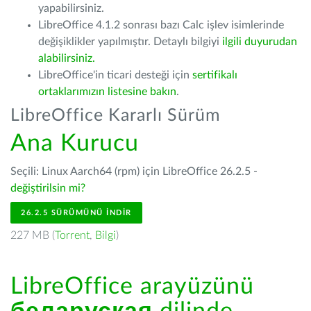
yapabilirsiniz.
LibreOffice 4.1.2 sonrası bazı Calc işlev isimlerinde
değişiklikler yapılmıştır. Detaylı bilgiyi
ilgili duyurudan
alabilirsiniz.
LibreOffice'in ticari desteği için
sertifikalı
ortaklarımızın listesine bakın
.
LibreOffice Kararlı Sürüm
Ana Kurucu
Seçili: Linux Aarch64 (rpm) için LibreOffice 26.2.5 -
değiştirilsin mi?
26.2.5 SÜRÜMÜNÜ İNDIR
227 MB (
Torrent
,
Bilgi
)
LibreOffice arayüzünü