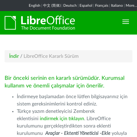
English
|
中文 (简体)
|
Deutsch
|
Español
|
Français
|
Italiano
|
More...
İndir
/
LibreOffice Kararlı Sürüm
Bir önceki serinin en kararlı sürümüdür. Kurumsal
kullanım ve önemli çalışmalar için önerilir.
İndirmeye başlamadan önce lütfen bilgisayarınız için
sistem gereksinimlerini kontrol ediniz.
Türkçe yazım denetleyicisi Zemberek
eklentisini
indirmek için tıklayın
. LibreOffice
kurulumunu gerçekleştirdikten sonra eklenti
kurulumunu
Araçlar - Ektenti Yöneticisi -Ekle
yoluyla