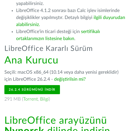
yapabilirsiniz.
LibreOffice 4.1.2 sonrası bazı Calc işlev isimlerinde
değişiklikler yapılmıştır. Detaylı bilgiyi
ilgili duyurudan
alabilirsiniz.
LibreOffice'in ticari desteği için
sertifikalı
ortaklarımızın listesine bakın
.
LibreOffice Kararlı Sürüm
Ana Kurucu
Seçili: macOS x86_64 (10.14 veya daha yenisi gereklidir)
için LibreOffice 26.2.4 -
değiştirilsin mi?
26.2.4 SÜRÜMÜNÜ İNDIR
291 MB (
Torrent
,
Bilgi
)
LibreOffice arayüzünü