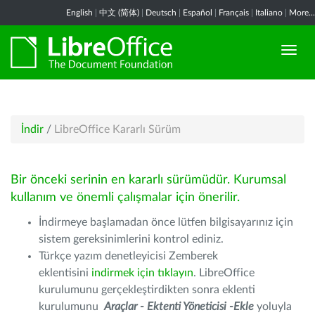
English
|
中文 (简体)
|
Deutsch
|
Español
|
Français
|
Italiano
|
More...
İndir
/
LibreOffice Kararlı Sürüm
Bir önceki serinin en kararlı sürümüdür. Kurumsal
kullanım ve önemli çalışmalar için önerilir.
İndirmeye başlamadan önce lütfen bilgisayarınız için
sistem gereksinimlerini kontrol ediniz.
Türkçe yazım denetleyicisi Zemberek
eklentisini
indirmek için tıklayın
. LibreOffice
kurulumunu gerçekleştirdikten sonra eklenti
kurulumunu
Araçlar - Ektenti Yöneticisi -Ekle
yoluyla