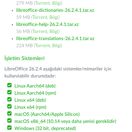
279 MB (
Torrent
,
Bilgi
)
libreoffice-dictionaries-26.2.4.1.tar.xz
59 MB (
Torrent
,
Bilgi
)
libreoffice-help-26.2.4.1.tar.xz
56 MB (
Torrent
,
Bilgi
)
libreoffice-translations-26.2.4.1.tar.xz
224 MB (
Torrent
,
Bilgi
)
İşletim Sistemleri
LibreOffice 26.2.4 aşağıdaki sistemler/mimariler için
kullanılabilir durumdadır:
Linux Aarch64 (deb)
Linux Aarch64 (rpm)
Linux x64 (deb)
Linux x64 (rpm)
macOS (Aarch64/Apple Silicon)
macOS x86_64 (10.14 veya daha yenisi gereklidir)
Windows (32 bit, deprecated)