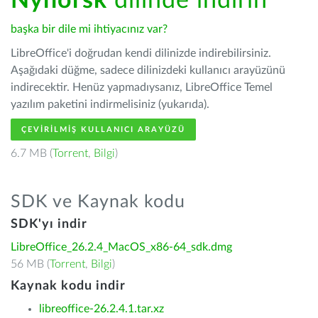
Nynorsk
dilinde indirin
başka bir dile mi ihtiyacınız var?
LibreOffice'i doğrudan kendi dilinizde indirebilirsiniz.
Aşağıdaki düğme, sadece dilinizdeki kullanıcı arayüzünü
indirecektir. Henüz yapmadıysanız, LibreOffice Temel
yazılım paketini indirmelisiniz (yukarıda).
ÇEVIRILMIŞ KULLANICI ARAYÜZÜ
6.7 MB (
Torrent
,
Bilgi
)
SDK ve Kaynak kodu
SDK'yı indir
LibreOffice_26.2.4_MacOS_x86-64_sdk.dmg
56 MB (
Torrent
,
Bilgi
)
Kaynak kodu indir
libreoffice-26.2.4.1.tar.xz