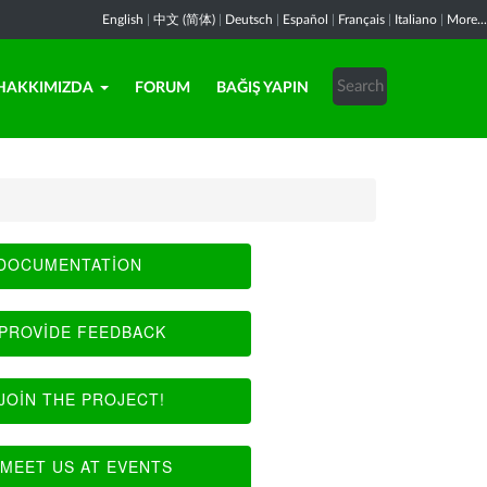
English
|
中文 (简体)
|
Deutsch
|
Español
|
Français
|
Italiano
|
More...
HAKKIMIZDA
FORUM
BAĞIŞ YAPIN
DOCUMENTATION
PROVIDE FEEDBACK
JOIN THE PROJECT!
MEET US AT EVENTS