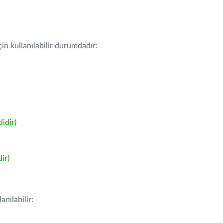
in kullanılabilir durumdadır:
idir)
ir)
nılabilir: