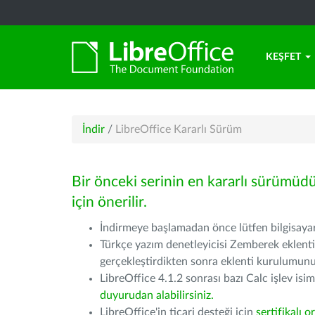
KEŞFET
İndir
/
LibreOffice Kararlı Sürüm
Bir önceki serinin en kararlı sürümüd
için önerilir.
İndirmeye başlamadan önce lütfen bilgisayarı
Türkçe yazım denetleyicisi Zemberek eklenti
gerçekleştirdikten sonra eklenti kurulumu
LibreOffice 4.1.2 sonrası bazı Calc işlev isiml
duyurudan alabilirsiniz.
LibreOffice'in ticari desteği için
sertifikalı o