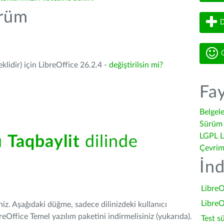
ürüm
D
G
lidir) için LibreOffice 26.2.4 -
değiştirilsin mi?
Fay
Belgel
Sürüm 
LGPL L
ü
Taqbaylit
dilinde
Çevrim
İnd
LibreO
LibreO
iniz. Aşağıdaki düğme, sadece dilinizdeki kullanıcı
Office Temel yazılım paketini indirmelisiniz (yukarıda).
Test s