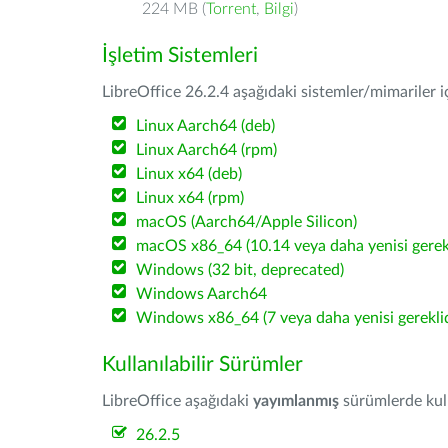
224 MB (
Torrent
,
Bilgi
)
İşletim Sistemleri
LibreOffice 26.2.4 aşağıdaki sistemler/mimariler iç
Linux Aarch64 (deb)
Linux Aarch64 (rpm)
Linux x64 (deb)
Linux x64 (rpm)
macOS (Aarch64/Apple Silicon)
macOS x86_64 (10.14 veya daha yenisi gerekl
Windows (32 bit, deprecated)
Windows Aarch64
Windows x86_64 (7 veya daha yenisi gereklid
Kullanılabilir Sürümler
LibreOffice aşağıdaki
yayımlanmış
sürümlerde kulla
26.2.5