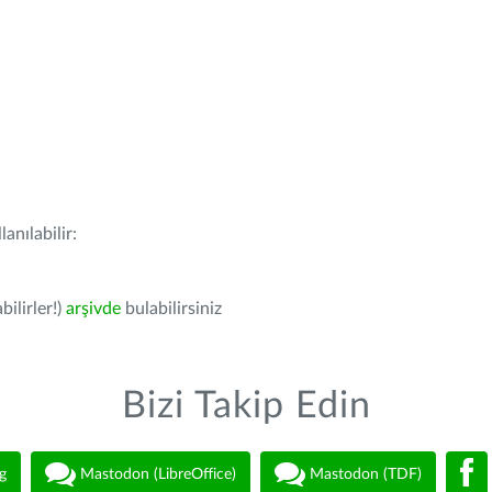
anılabilir:
bilirler!)
arşivde
bulabilirsiniz
Bizi Takip Edin
g
Mastodon (LibreOffice)
Mastodon (TDF)