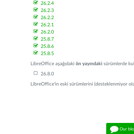
26.2.4
26.2.3
26.2.2
26.2.1
26.2.0
25.8.7
25.8.6
25.8.5
LibreOffice aşağıdaki
ön yayındaki
sürümlerde kull
26.8.0
LibreOffice'in eski sürümlerini (desteklenmiyor ola
Our blo