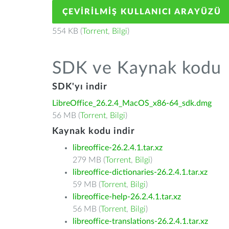
ÇEVIRILMIŞ KULLANICI ARAYÜZÜ
554 KB (
Torrent
,
Bilgi
)
SDK ve Kaynak kodu
SDK'yı indir
LibreOffice_26.2.4_MacOS_x86-64_sdk.dmg
56 MB (
Torrent
,
Bilgi
)
Kaynak kodu indir
libreoffice-26.2.4.1.tar.xz
279 MB (
Torrent
,
Bilgi
)
libreoffice-dictionaries-26.2.4.1.tar.xz
59 MB (
Torrent
,
Bilgi
)
libreoffice-help-26.2.4.1.tar.xz
56 MB (
Torrent
,
Bilgi
)
libreoffice-translations-26.2.4.1.tar.xz