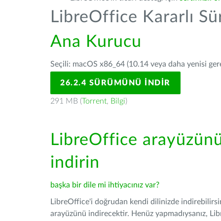
LibreOffice Kararlı S
Ana Kurucu
Seçili: macOS x86_64 (10.14 veya daha yenisi gerek
26.2.4 SÜRÜMÜNÜ İNDIR
291 MB (
Torrent
,
Bilgi
)
LibreOffice arayüzün
indirin
başka bir dile mi ihtiyacınız var?
LibreOffice'i doğrudan kendi dilinizde indirebilirs
arayüzünü indirecektir. Henüz yapmadıysanız, Libre