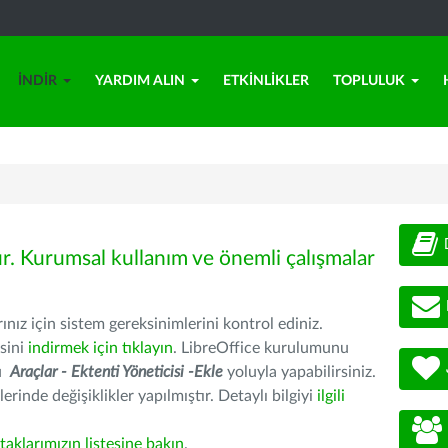
İNDIR
YARDIM ALIN
ETKINLIKLER
TOPLULUK
ür. Kurumsal kullanım ve önemli çalışmalar
nız için sistem gereksinimlerini kontrol ediniz.
sini
indirmek için tıklayın
. LibreOffice kurulumunu
nu
Araçlar - Ektenti Yöneticisi -Ekle
yoluyla yapabilirsiniz.
erinde değişiklikler yapılmıştır. Detaylı bilgiyi
ilgili
rtaklarımızın listesine bakın
.