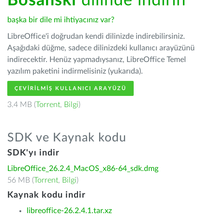
Bosanski
dilinde indirin
başka bir dile mi ihtiyacınız var?
LibreOffice'i doğrudan kendi dilinizde indirebilirsiniz.
Aşağıdaki düğme, sadece dilinizdeki kullanıcı arayüzünü
indirecektir. Henüz yapmadıysanız, LibreOffice Temel
yazılım paketini indirmelisiniz (yukarıda).
ÇEVIRILMIŞ KULLANICI ARAYÜZÜ
3.4 MB (
Torrent
,
Bilgi
)
SDK ve Kaynak kodu
SDK'yı indir
LibreOffice_26.2.4_MacOS_x86-64_sdk.dmg
56 MB (
Torrent
,
Bilgi
)
Kaynak kodu indir
libreoffice-26.2.4.1.tar.xz