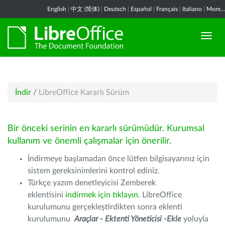
English
|
中文 (简体)
|
Deutsch
|
Español
|
Français
|
Italiano
|
More...
İndir
/
LibreOffice Kararlı Sürüm
Bir önceki serinin en kararlı sürümüdür. Kurumsal
kullanım ve önemli çalışmalar için önerilir.
İndirmeye başlamadan önce lütfen bilgisayarınız için
sistem gereksinimlerini kontrol ediniz.
Türkçe yazım denetleyicisi Zemberek
eklentisini
indirmek için tıklayın
. LibreOffice
kurulumunu gerçekleştirdikten sonra eklenti
kurulumunu
Araçlar - Ektenti Yöneticisi -Ekle
yoluyla