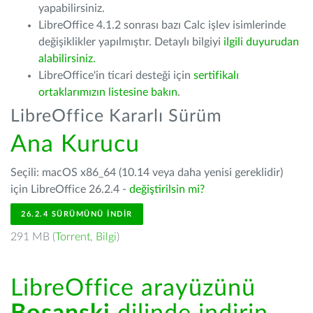
yapabilirsiniz.
LibreOffice 4.1.2 sonrası bazı Calc işlev isimlerinde
değişiklikler yapılmıştır. Detaylı bilgiyi
ilgili duyurudan
alabilirsiniz.
LibreOffice'in ticari desteği için
sertifikalı
ortaklarımızın listesine bakın
.
LibreOffice Kararlı Sürüm
Ana Kurucu
Seçili: macOS x86_64 (10.14 veya daha yenisi gereklidir)
için LibreOffice 26.2.4 -
değiştirilsin mi?
26.2.4 SÜRÜMÜNÜ İNDIR
291 MB (
Torrent
,
Bilgi
)
LibreOffice arayüzünü