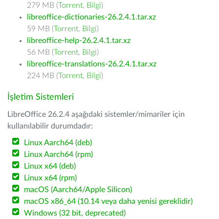
279 MB (
Torrent
,
Bilgi
)
libreoffice-dictionaries-26.2.4.1.tar.xz
59 MB (
Torrent
,
Bilgi
)
libreoffice-help-26.2.4.1.tar.xz
56 MB (
Torrent
,
Bilgi
)
libreoffice-translations-26.2.4.1.tar.xz
224 MB (
Torrent
,
Bilgi
)
İşletim Sistemleri
LibreOffice 26.2.4 aşağıdaki sistemler/mimariler için
kullanılabilir durumdadır:
Linux Aarch64 (deb)
Linux Aarch64 (rpm)
Linux x64 (deb)
Linux x64 (rpm)
macOS (Aarch64/Apple Silicon)
macOS x86_64 (10.14 veya daha yenisi gereklidir)
Windows (32 bit, deprecated)