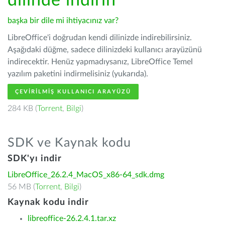
dilinde indirin
başka bir dile mi ihtiyacınız var?
LibreOffice'i doğrudan kendi dilinizde indirebilirsiniz.
Aşağıdaki düğme, sadece dilinizdeki kullanıcı arayüzünü
indirecektir. Henüz yapmadıysanız, LibreOffice Temel
yazılım paketini indirmelisiniz (yukarıda).
ÇEVIRILMIŞ KULLANICI ARAYÜZÜ
284 KB (
Torrent
,
Bilgi
)
SDK ve Kaynak kodu
SDK'yı indir
LibreOffice_26.2.4_MacOS_x86-64_sdk.dmg
56 MB (
Torrent
,
Bilgi
)
Kaynak kodu indir
libreoffice-26.2.4.1.tar.xz