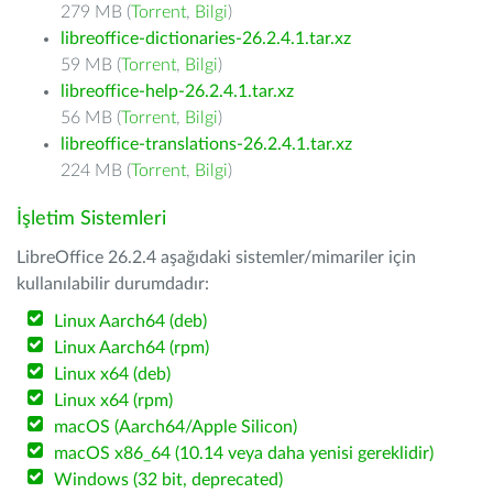
279 MB (
Torrent
,
Bilgi
)
libreoffice-dictionaries-26.2.4.1.tar.xz
59 MB (
Torrent
,
Bilgi
)
libreoffice-help-26.2.4.1.tar.xz
56 MB (
Torrent
,
Bilgi
)
libreoffice-translations-26.2.4.1.tar.xz
224 MB (
Torrent
,
Bilgi
)
İşletim Sistemleri
LibreOffice 26.2.4 aşağıdaki sistemler/mimariler için
kullanılabilir durumdadır:
Linux Aarch64 (deb)
Linux Aarch64 (rpm)
Linux x64 (deb)
Linux x64 (rpm)
macOS (Aarch64/Apple Silicon)
macOS x86_64 (10.14 veya daha yenisi gereklidir)
Windows (32 bit, deprecated)