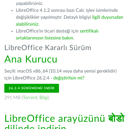
yapabilirsiniz.
LibreOffice 4.1.2 sonrası bazı Calc işlev isimlerinde
değişiklikler yapılmıştır. Detaylı bilgiyi
ilgili duyurudan
alabilirsiniz.
LibreOffice'in ticari desteği için
sertifikalı
ortaklarımızın listesine bakın
.
LibreOffice Kararlı Sürüm
Ana Kurucu
Seçili: macOS x86_64 (10.14 veya daha yenisi gereklidir)
için LibreOffice 26.2.4 -
değiştirilsin mi?
26.2.4 SÜRÜMÜNÜ İNDIR
291 MB (
Torrent
,
Bilgi
)
LibreOffice arayüzünü
बोडो