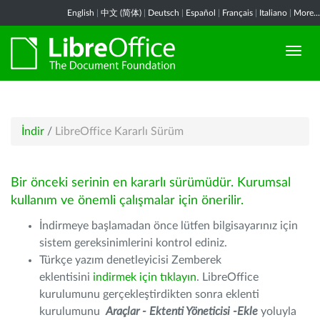
English
|
中文 (简体)
|
Deutsch
|
Español
|
Français
|
Italiano
|
More...
İndir
/
LibreOffice Kararlı Sürüm
Bir önceki serinin en kararlı sürümüdür. Kurumsal
kullanım ve önemli çalışmalar için önerilir.
İndirmeye başlamadan önce lütfen bilgisayarınız için
sistem gereksinimlerini kontrol ediniz.
Türkçe yazım denetleyicisi Zemberek
eklentisini
indirmek için tıklayın
. LibreOffice
kurulumunu gerçekleştirdikten sonra eklenti
kurulumunu
Araçlar - Ektenti Yöneticisi -Ekle
yoluyla