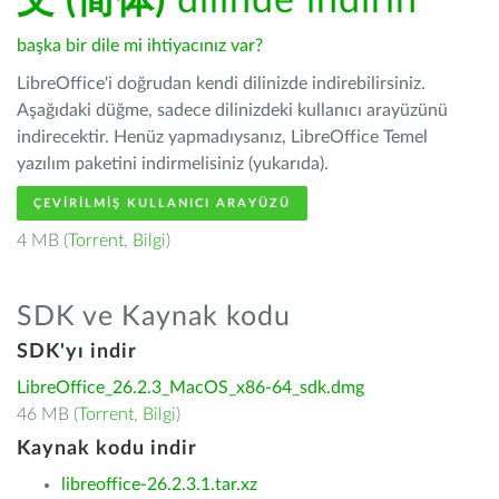
文 (简体)
dilinde indirin
başka bir dile mi ihtiyacınız var?
LibreOffice'i doğrudan kendi dilinizde indirebilirsiniz.
Aşağıdaki düğme, sadece dilinizdeki kullanıcı arayüzünü
indirecektir. Henüz yapmadıysanız, LibreOffice Temel
yazılım paketini indirmelisiniz (yukarıda).
ÇEVIRILMIŞ KULLANICI ARAYÜZÜ
4 MB (
Torrent
,
Bilgi
)
SDK ve Kaynak kodu
SDK'yı indir
LibreOffice_26.2.3_MacOS_x86-64_sdk.dmg
46 MB (
Torrent
,
Bilgi
)
Kaynak kodu indir
libreoffice-26.2.3.1.tar.xz