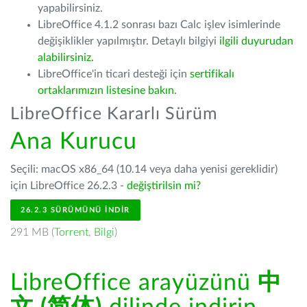
yapabilirsiniz.
LibreOffice 4.1.2 sonrası bazı Calc işlev isimlerinde
değişiklikler yapılmıştır. Detaylı bilgiyi
ilgili duyurudan
alabilirsiniz.
LibreOffice'in ticari desteği için
sertifikalı
ortaklarımızın listesine bakın
.
LibreOffice Kararlı Sürüm
Ana Kurucu
Seçili: macOS x86_64 (10.14 veya daha yenisi gereklidir)
için LibreOffice 26.2.3 -
değiştirilsin mi?
26.2.3 SÜRÜMÜNÜ İNDIR
291 MB (
Torrent
,
Bilgi
)
LibreOffice arayüzünü
中