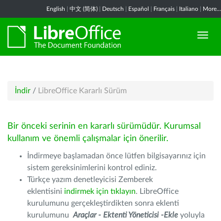
English
|
中文 (简体)
|
Deutsch
|
Español
|
Français
|
Italiano
|
More...
İndir
/
LibreOffice Kararlı Sürüm
Bir önceki serinin en kararlı sürümüdür. Kurumsal
kullanım ve önemli çalışmalar için önerilir.
İndirmeye başlamadan önce lütfen bilgisayarınız için
sistem gereksinimlerini kontrol ediniz.
Türkçe yazım denetleyicisi Zemberek
eklentisini
indirmek için tıklayın
. LibreOffice
kurulumunu gerçekleştirdikten sonra eklenti
kurulumunu
Araçlar - Ektenti Yöneticisi -Ekle
yoluyla