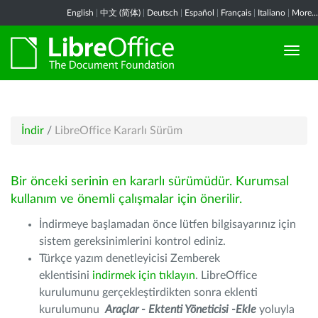
English
|
中文 (简体)
|
Deutsch
|
Español
|
Français
|
Italiano
|
More...
İndir
/
LibreOffice Kararlı Sürüm
Bir önceki serinin en kararlı sürümüdür. Kurumsal
kullanım ve önemli çalışmalar için önerilir.
İndirmeye başlamadan önce lütfen bilgisayarınız için
sistem gereksinimlerini kontrol ediniz.
Türkçe yazım denetleyicisi Zemberek
eklentisini
indirmek için tıklayın
. LibreOffice
kurulumunu gerçekleştirdikten sonra eklenti
kurulumunu
Araçlar - Ektenti Yöneticisi -Ekle
yoluyla