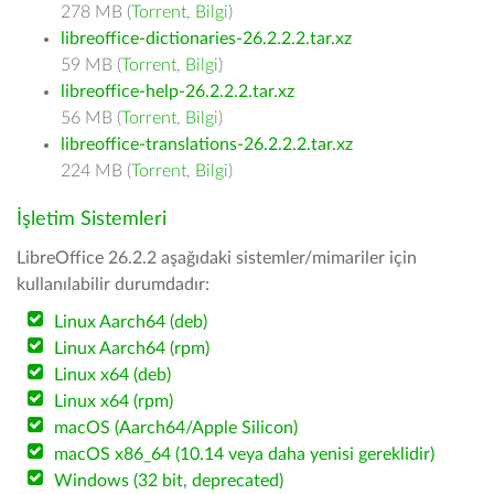
278 MB (
Torrent
,
Bilgi
)
libreoffice-dictionaries-26.2.2.2.tar.xz
59 MB (
Torrent
,
Bilgi
)
libreoffice-help-26.2.2.2.tar.xz
56 MB (
Torrent
,
Bilgi
)
libreoffice-translations-26.2.2.2.tar.xz
224 MB (
Torrent
,
Bilgi
)
İşletim Sistemleri
LibreOffice 26.2.2 aşağıdaki sistemler/mimariler için
kullanılabilir durumdadır:
Linux Aarch64 (deb)
Linux Aarch64 (rpm)
Linux x64 (deb)
Linux x64 (rpm)
macOS (Aarch64/Apple Silicon)
macOS x86_64 (10.14 veya daha yenisi gereklidir)
Windows (32 bit, deprecated)