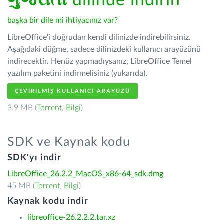
ગુજરાતી
dilinde indirin
başka bir dile mi ihtiyacınız var?
LibreOffice'i doğrudan kendi dilinizde indirebilirsiniz.
Aşağıdaki düğme, sadece dilinizdeki kullanıcı arayüzünü
indirecektir. Henüz yapmadıysanız, LibreOffice Temel
yazılım paketini indirmelisiniz (yukarıda).
ÇEVIRILMIŞ KULLANICI ARAYÜZÜ
3.9 MB (
Torrent
,
Bilgi
)
SDK ve Kaynak kodu
SDK'yı indir
LibreOffice_26.2.2_MacOS_x86-64_sdk.dmg
45 MB (
Torrent
,
Bilgi
)
Kaynak kodu indir
libreoffice-26.2.2.2.tar.xz