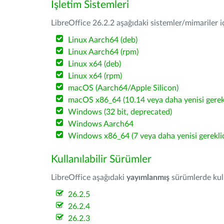
İşletim Sistemleri
LibreOffice 26.2.2 aşağıdaki sistemler/mimariler iç
Linux Aarch64 (deb)
Linux Aarch64 (rpm)
Linux x64 (deb)
Linux x64 (rpm)
macOS (Aarch64/Apple Silicon)
macOS x86_64 (10.14 veya daha yenisi gerekl
Windows (32 bit, deprecated)
Windows Aarch64
Windows x86_64 (7 veya daha yenisi gereklid
Kullanılabilir Sürümler
LibreOffice aşağıdaki
yayımlanmış
sürümlerde kulla
26.2.5
26.2.4
26.2.3