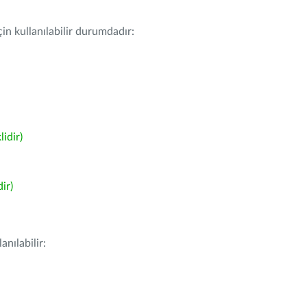
in kullanılabilir durumdadır:
idir)
ir)
nılabilir: