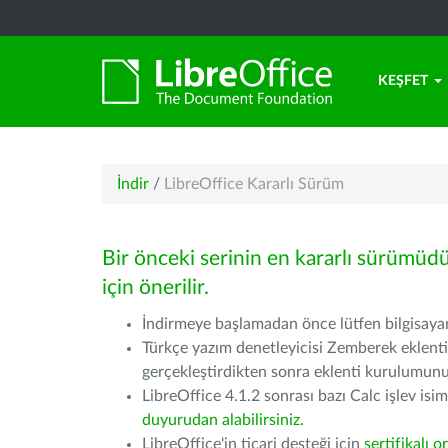
KEŞFET
İndir
/
LibreOffice Kararlı Sürüm
Bir önceki serinin en kararlı sürümüd
için önerilir.
İndirmeye başlamadan önce lütfen bilgisayarı
Türkçe yazım denetleyicisi Zemberek eklenti
gerçekleştirdikten sonra eklenti kurulumu
LibreOffice 4.1.2 sonrası bazı Calc işlev isiml
duyurudan alabilirsiniz.
LibreOffice'in ticari desteği için
sertifikalı o