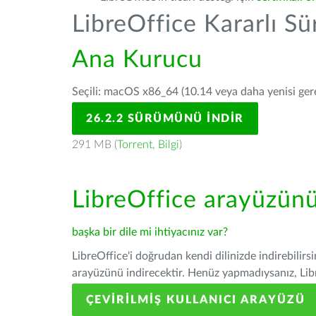
LibreOffice Kararlı S
Ana Kurucu
Seçili: macOS x86_64 (10.14 veya daha yenisi gerek
26.2.2 SÜRÜMÜNÜ İNDIR
291 MB (
Torrent
,
Bilgi
)
LibreOffice arayüzün
başka bir dile mi ihtiyacınız var?
LibreOffice'i doğrudan kendi dilinizde indirebilirs
arayüzünü indirecektir. Henüz yapmadıysanız, Libre
ÇEVIRILMIŞ KULLANICI ARAYÜZÜ