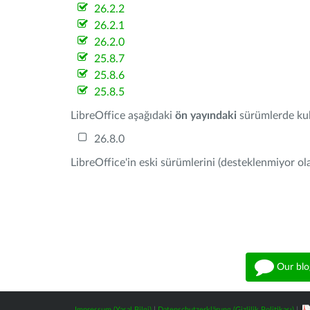
26.2.2
26.2.1
26.2.0
25.8.7
25.8.6
25.8.5
LibreOffice aşağıdaki
ön yayındaki
sürümlerde kull
26.8.0
LibreOffice'in eski sürümlerini (desteklenmiyor ola
Our blo
Impressum (Yasal Bilgi)
|
Datenschutzerklärung (Gizlilik Politikası)
|