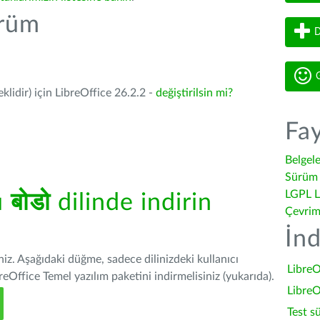
ürüm
D
G
lidir) için LibreOffice 26.2.2 -
değiştirilsin mi?
Fay
Belgel
Sürüm 
LGPL L
ü
बोडो
dilinde indirin
Çevrim
İnd
iniz. Aşağıdaki düğme, sadece dilinizdeki kullanıcı
LibreO
Office Temel yazılım paketini indirmelisiniz (yukarıda).
LibreO
Test s