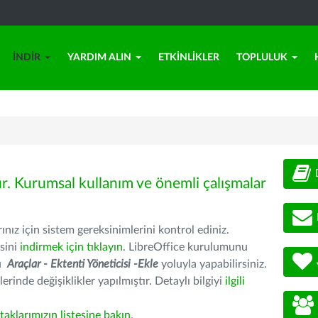
İNDIR
YARDIM ALIN
ETKINLIKLER
TOPLULUK
ür. Kurumsal kullanım ve önemli çalışmalar
nız için sistem gereksinimlerini kontrol ediniz.
sini
indirmek için tıklayın
. LibreOffice kurulumunu
nu
Araçlar - Ektenti Yöneticisi -Ekle
yoluyla yapabilirsiniz.
erinde değişiklikler yapılmıştır. Detaylı bilgiyi
ilgili
rtaklarımızın listesine bakın
.