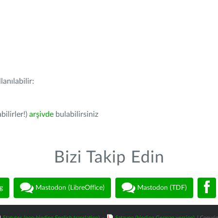
anılabilir:
bilirler!)
arşivde
bulabilirsiniz
Bizi Takip Edin
g
Mastodon (LibreOffice)
Mastodon (TDF)
Statutes (non-binding English translation)
-
Satzung (binding German version)
| Copyrig