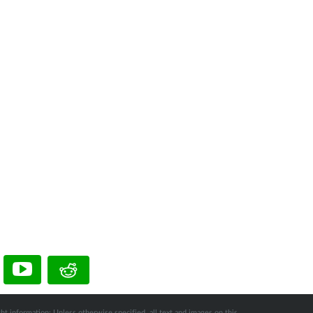
ht information: Unless otherwise specified, all text and images on this