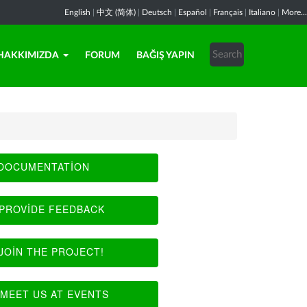
English
|
中文 (简体)
|
Deutsch
|
Español
|
Français
|
Italiano
|
More...
HAKKIMIZDA
FORUM
BAĞIŞ YAPIN
DOCUMENTATION
PROVIDE FEEDBACK
JOIN THE PROJECT!
MEET US AT EVENTS