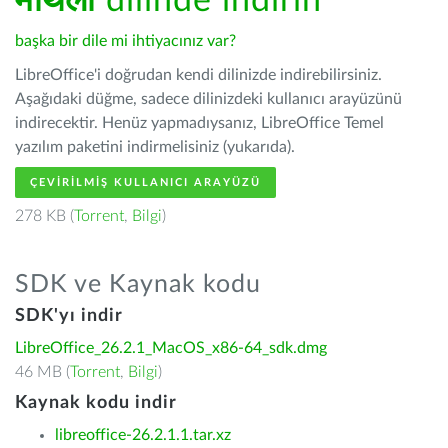
मैथिली
dilinde indirin
başka bir dile mi ihtiyacınız var?
LibreOffice'i doğrudan kendi dilinizde indirebilirsiniz.
Aşağıdaki düğme, sadece dilinizdeki kullanıcı arayüzünü
indirecektir. Henüz yapmadıysanız, LibreOffice Temel
yazılım paketini indirmelisiniz (yukarıda).
ÇEVIRILMIŞ KULLANICI ARAYÜZÜ
278 KB (
Torrent
,
Bilgi
)
SDK ve Kaynak kodu
SDK'yı indir
LibreOffice_26.2.1_MacOS_x86-64_sdk.dmg
46 MB (
Torrent
,
Bilgi
)
Kaynak kodu indir
libreoffice-26.2.1.1.tar.xz