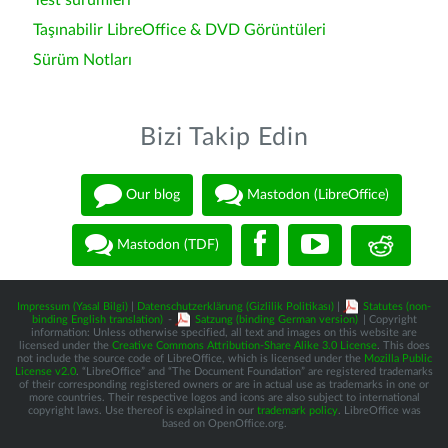
Test sürümleri
Taşınabilir LibreOffice & DVD Görüntüleri
Sürüm Notları
Bizi Takip Edin
Our blog
Mastodon (LibreOffice)
Mastodon (TDF)
Impressum (Yasal Bilgi)
|
Datenschutzerklärung (Gizlilik Politikası)
|
Statutes (non-
binding English translation)
-
Satzung (binding German version)
| Copyright
information: Unless otherwise specified, all text and images on this website are
licensed under the
Creative Commons Attribution-Share Alike 3.0 License
. This does
not include the source code of LibreOffice, which is licensed under the
Mozilla Public
License v2.0
. “LibreOffice” and “The Document Foundation” are registered trademarks
of their corresponding registered owners or are in actual use as trademarks in one or
more countries. Their respective logos and icons are also subject to international
copyright laws. Use thereof is explained in our
trademark policy
. LibreOffice was
based on OpenOffice.org.