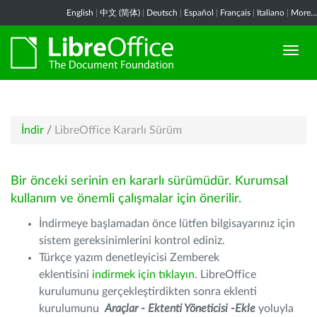
English
|
中文 (简体)
|
Deutsch
|
Español
|
Français
|
Italiano
|
More...
İndir
/
LibreOffice Kararlı Sürüm
Bir önceki serinin en kararlı sürümüdür. Kurumsal
kullanım ve önemli çalışmalar için önerilir.
İndirmeye başlamadan önce lütfen bilgisayarınız için
sistem gereksinimlerini kontrol ediniz.
Türkçe yazım denetleyicisi Zemberek
eklentisini
indirmek için tıklayın
. LibreOffice
kurulumunu gerçekleştirdikten sonra eklenti
kurulumunu
Araçlar - Ektenti Yöneticisi -Ekle
yoluyla