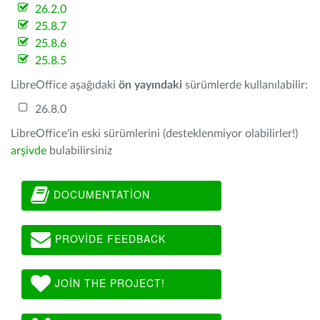
26.2.0
25.8.7
25.8.6
25.8.5
LibreOffice aşağıdaki
ön yayındaki
sürümlerde kullanılabilir:
26.8.0
LibreOffice'in eski sürümlerini (desteklenmiyor olabilirler!)
arşivde
bulabilirsiniz
DOCUMENTATION
PROVIDE FEEDBACK
JOIN THE PROJECT!