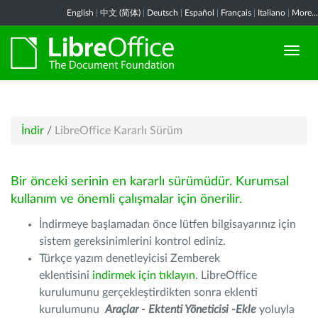
English
|
中文 (简体)
|
Deutsch
|
Español
|
Français
|
Italiano
|
More...
İndir
/
LibreOffice Kararlı Sürüm
Bir önceki serinin en kararlı sürümüdür. Kurumsal
kullanım ve önemli çalışmalar için önerilir.
İndirmeye başlamadan önce lütfen bilgisayarınız için
sistem gereksinimlerini kontrol ediniz.
Türkçe yazım denetleyicisi Zemberek
eklentisini
indirmek için tıklayın
. LibreOffice
kurulumunu gerçekleştirdikten sonra eklenti
kurulumunu
Araçlar - Ektenti Yöneticisi -Ekle
yoluyla