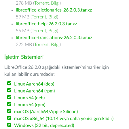
278 MB (
Torrent
,
Bilgi
)
libreoffice-dictionaries-26.2.0.3.tar.xz
59 MB (
Torrent
,
Bilgi
)
libreoffice-help-26.2.0.3.tar.xz
56 MB (
Torrent
,
Bilgi
)
libreoffice-translations-26.2.0.3.tar.xz
222 MB (
Torrent
,
Bilgi
)
İşletim Sistemleri
LibreOffice 26.2.0 aşağıdaki sistemler/mimariler için
kullanılabilir durumdadır:
Linux Aarch64 (deb)
Linux Aarch64 (rpm)
Linux x64 (deb)
Linux x64 (rpm)
macOS (Aarch64/Apple Silicon)
macOS x86_64 (10.14 veya daha yenisi gereklidir)
Windows (32 bit, deprecated)