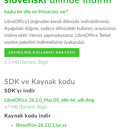
slovenski
dilinde indirin
başka bir dile mi ihtiyacınız var?
LibreOffice'i doğrudan kendi dilinizde indirebilirsiniz.
Aşağıdaki düğme, sadece dilinizdeki kullanıcı arayüzünü
indirecektir. Henüz yapmadıysanız, LibreOffice Temel
yazılım paketini indirmelisiniz (yukarıda).
ÇEVIRILMIŞ KULLANICI ARAYÜZÜ
5.3 MB (
Torrent
,
Bilgi
)
SDK ve Kaynak kodu
SDK'yı indir
LibreOffice_26.2.0_MacOS_x86-64_sdk.dmg
47 MB (
Torrent
,
Bilgi
)
Kaynak kodu indir
libreoffice-26.2.0.3.tar.xz