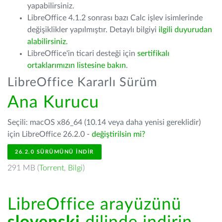
yapabilirsiniz.
LibreOffice 4.1.2 sonrası bazı Calc işlev isimlerinde
değişiklikler yapılmıştır. Detaylı bilgiyi
ilgili duyurudan
alabilirsiniz.
LibreOffice'in ticari desteği için
sertifikalı
ortaklarımızın listesine bakın
.
LibreOffice Kararlı Sürüm
Ana Kurucu
Seçili: macOS x86_64 (10.14 veya daha yenisi gereklidir)
için LibreOffice 26.2.0 -
değiştirilsin mi?
26.2.0 SÜRÜMÜNÜ İNDIR
291 MB (
Torrent
,
Bilgi
)
LibreOffice arayüzünü