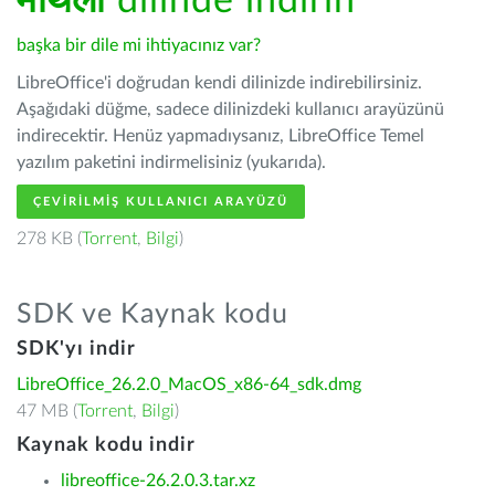
मैथिली
dilinde indirin
başka bir dile mi ihtiyacınız var?
LibreOffice'i doğrudan kendi dilinizde indirebilirsiniz.
Aşağıdaki düğme, sadece dilinizdeki kullanıcı arayüzünü
indirecektir. Henüz yapmadıysanız, LibreOffice Temel
yazılım paketini indirmelisiniz (yukarıda).
ÇEVIRILMIŞ KULLANICI ARAYÜZÜ
278 KB (
Torrent
,
Bilgi
)
SDK ve Kaynak kodu
SDK'yı indir
LibreOffice_26.2.0_MacOS_x86-64_sdk.dmg
47 MB (
Torrent
,
Bilgi
)
Kaynak kodu indir
libreoffice-26.2.0.3.tar.xz