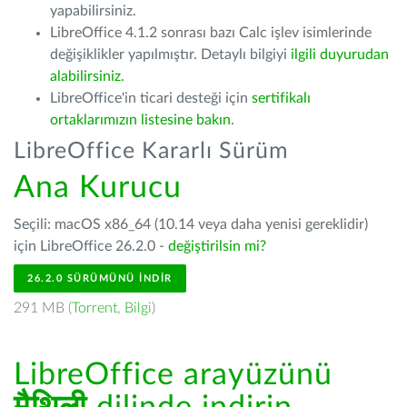
yapabilirsiniz.
LibreOffice 4.1.2 sonrası bazı Calc işlev isimlerinde
değişiklikler yapılmıştır. Detaylı bilgiyi
ilgili duyurudan
alabilirsiniz.
LibreOffice'in ticari desteği için
sertifikalı
ortaklarımızın listesine bakın
.
LibreOffice Kararlı Sürüm
Ana Kurucu
Seçili: macOS x86_64 (10.14 veya daha yenisi gereklidir)
için LibreOffice 26.2.0 -
değiştirilsin mi?
26.2.0 SÜRÜMÜNÜ İNDIR
291 MB (
Torrent
,
Bilgi
)
LibreOffice arayüzünü