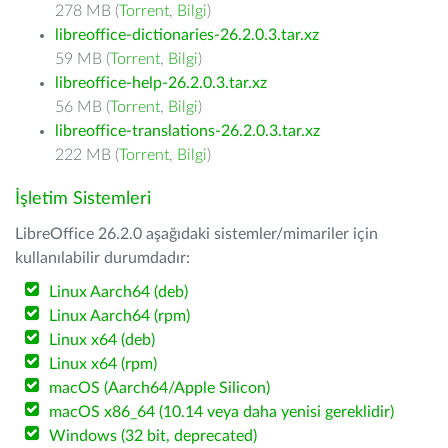
278 MB (
Torrent
,
Bilgi
)
libreoffice-dictionaries-26.2.0.3.tar.xz
59 MB (
Torrent
,
Bilgi
)
libreoffice-help-26.2.0.3.tar.xz
56 MB (
Torrent
,
Bilgi
)
libreoffice-translations-26.2.0.3.tar.xz
222 MB (
Torrent
,
Bilgi
)
İşletim Sistemleri
LibreOffice 26.2.0 aşağıdaki sistemler/mimariler için
kullanılabilir durumdadır:
Linux Aarch64 (deb)
Linux Aarch64 (rpm)
Linux x64 (deb)
Linux x64 (rpm)
macOS (Aarch64/Apple Silicon)
macOS x86_64 (10.14 veya daha yenisi gereklidir)
Windows (32 bit, deprecated)