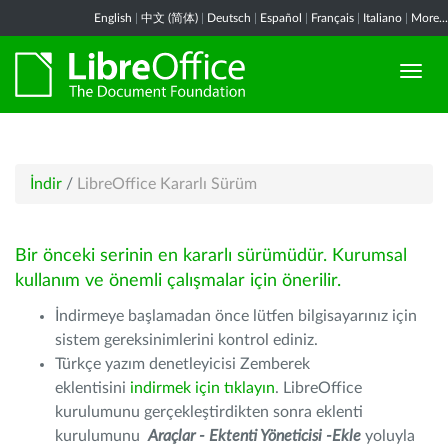
English
|
中文 (简体)
|
Deutsch
|
Español
|
Français
|
Italiano
|
More...
İndir
/
LibreOffice Kararlı Sürüm
Bir önceki serinin en kararlı sürümüdür. Kurumsal
kullanım ve önemli çalışmalar için önerilir.
İndirmeye başlamadan önce lütfen bilgisayarınız için
sistem gereksinimlerini kontrol ediniz.
Türkçe yazım denetleyicisi Zemberek
eklentisini
indirmek için tıklayın
. LibreOffice
kurulumunu gerçekleştirdikten sonra eklenti
kurulumunu
Araçlar - Ektenti Yöneticisi -Ekle
yoluyla