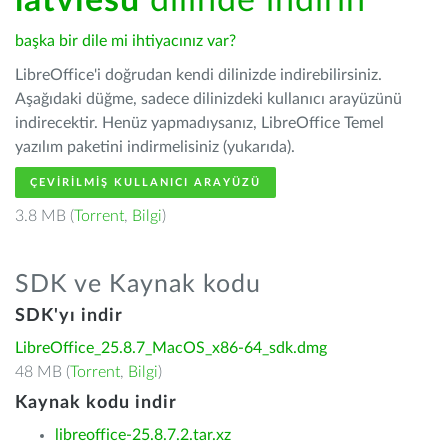
latviešu
dilinde indirin
başka bir dile mi ihtiyacınız var?
LibreOffice'i doğrudan kendi dilinizde indirebilirsiniz.
Aşağıdaki düğme, sadece dilinizdeki kullanıcı arayüzünü
indirecektir. Henüz yapmadıysanız, LibreOffice Temel
yazılım paketini indirmelisiniz (yukarıda).
ÇEVIRILMIŞ KULLANICI ARAYÜZÜ
3.8 MB (
Torrent
,
Bilgi
)
SDK ve Kaynak kodu
SDK'yı indir
LibreOffice_25.8.7_MacOS_x86-64_sdk.dmg
48 MB (
Torrent
,
Bilgi
)
Kaynak kodu indir
libreoffice-25.8.7.2.tar.xz