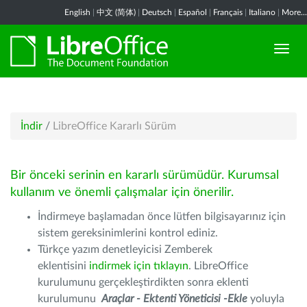
English
|
中文 (简体)
|
Deutsch
|
Español
|
Français
|
Italiano
|
More...
İndir
/
LibreOffice Kararlı Sürüm
Bir önceki serinin en kararlı sürümüdür. Kurumsal
kullanım ve önemli çalışmalar için önerilir.
İndirmeye başlamadan önce lütfen bilgisayarınız için
sistem gereksinimlerini kontrol ediniz.
Türkçe yazım denetleyicisi Zemberek
eklentisini
indirmek için tıklayın
. LibreOffice
kurulumunu gerçekleştirdikten sonra eklenti
kurulumunu
Araçlar - Ektenti Yöneticisi -Ekle
yoluyla