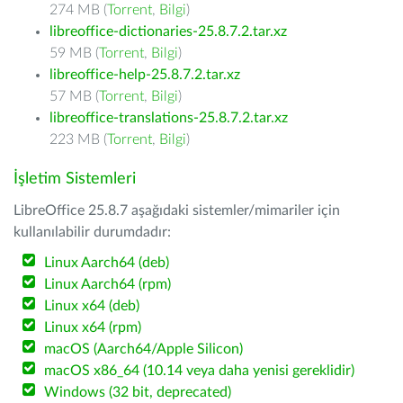
274 MB (
Torrent
,
Bilgi
)
libreoffice-dictionaries-25.8.7.2.tar.xz
59 MB (
Torrent
,
Bilgi
)
libreoffice-help-25.8.7.2.tar.xz
57 MB (
Torrent
,
Bilgi
)
libreoffice-translations-25.8.7.2.tar.xz
223 MB (
Torrent
,
Bilgi
)
İşletim Sistemleri
LibreOffice 25.8.7 aşağıdaki sistemler/mimariler için
kullanılabilir durumdadır:
Linux Aarch64 (deb)
Linux Aarch64 (rpm)
Linux x64 (deb)
Linux x64 (rpm)
macOS (Aarch64/Apple Silicon)
macOS x86_64 (10.14 veya daha yenisi gereklidir)
Windows (32 bit, deprecated)