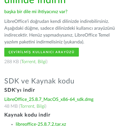
dilinde indirin
başka bir dile mi ihtiyacınız var?
LibreOffice'i doğrudan kendi dilinizde indirebilirsiniz.
Aşağıdaki düğme, sadece dilinizdeki kullanıcı arayüzünü
indirecektir. Henüz yapmadıysanız, LibreOffice Temel
yazılım paketini indirmelisiniz (yukarıda).
ÇEVIRILMIŞ KULLANICI ARAYÜZÜ
288 KB (
Torrent
,
Bilgi
)
SDK ve Kaynak kodu
SDK'yı indir
LibreOffice_25.8.7_MacOS_x86-64_sdk.dmg
48 MB (
Torrent
,
Bilgi
)
Kaynak kodu indir
libreoffice-25.8.7.2.tar.xz