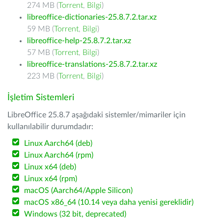
274 MB (
Torrent
,
Bilgi
)
libreoffice-dictionaries-25.8.7.2.tar.xz
59 MB (
Torrent
,
Bilgi
)
libreoffice-help-25.8.7.2.tar.xz
57 MB (
Torrent
,
Bilgi
)
libreoffice-translations-25.8.7.2.tar.xz
223 MB (
Torrent
,
Bilgi
)
İşletim Sistemleri
LibreOffice 25.8.7 aşağıdaki sistemler/mimariler için
kullanılabilir durumdadır:
Linux Aarch64 (deb)
Linux Aarch64 (rpm)
Linux x64 (deb)
Linux x64 (rpm)
macOS (Aarch64/Apple Silicon)
macOS x86_64 (10.14 veya daha yenisi gereklidir)
Windows (32 bit, deprecated)