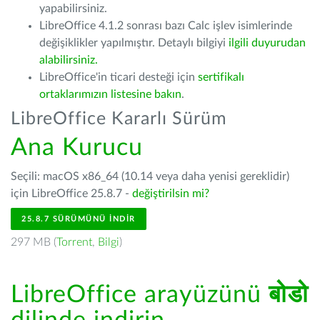
yapabilirsiniz.
LibreOffice 4.1.2 sonrası bazı Calc işlev isimlerinde
değişiklikler yapılmıştır. Detaylı bilgiyi
ilgili duyurudan
alabilirsiniz.
LibreOffice'in ticari desteği için
sertifikalı
ortaklarımızın listesine bakın
.
LibreOffice Kararlı Sürüm
Ana Kurucu
Seçili: macOS x86_64 (10.14 veya daha yenisi gereklidir)
için LibreOffice 25.8.7 -
değiştirilsin mi?
25.8.7 SÜRÜMÜNÜ İNDIR
297 MB (
Torrent
,
Bilgi
)
LibreOffice arayüzünü
बोडो