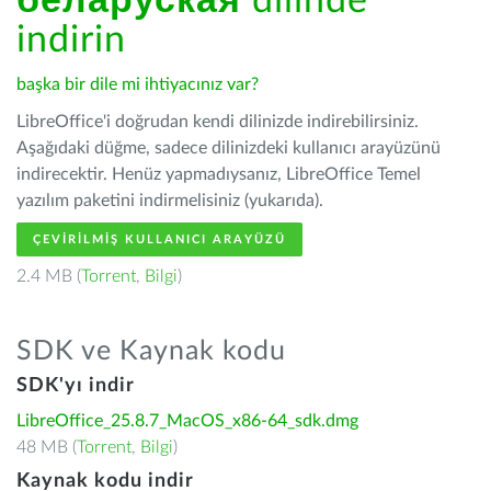
беларуская
dilinde
indirin
başka bir dile mi ihtiyacınız var?
LibreOffice'i doğrudan kendi dilinizde indirebilirsiniz.
Aşağıdaki düğme, sadece dilinizdeki kullanıcı arayüzünü
indirecektir. Henüz yapmadıysanız, LibreOffice Temel
yazılım paketini indirmelisiniz (yukarıda).
ÇEVIRILMIŞ KULLANICI ARAYÜZÜ
2.4 MB (
Torrent
,
Bilgi
)
SDK ve Kaynak kodu
SDK'yı indir
LibreOffice_25.8.7_MacOS_x86-64_sdk.dmg
48 MB (
Torrent
,
Bilgi
)
Kaynak kodu indir