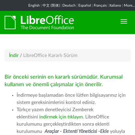
English
|
中文 (简体)
|
Deutsch
|
Español
|
Français
|
Italiano
|
More...
İndir
/
LibreOffice Kararlı Sürüm
Bir önceki serinin en kararlı sürümüdür. Kurumsal
kullanım ve önemli çalışmalar için önerilir.
İndirmeye başlamadan önce lütfen bilgisayarınız için
sistem gereksinimlerini kontrol ediniz.
Türkçe yazım denetleyicisi Zemberek
eklentisini
indirmek için tıklayın
. LibreOffice
kurulumunu gerçekleştirdikten sonra eklenti
kurulumunu
Araçlar - Ektenti Yöneticisi -Ekle
yoluyla