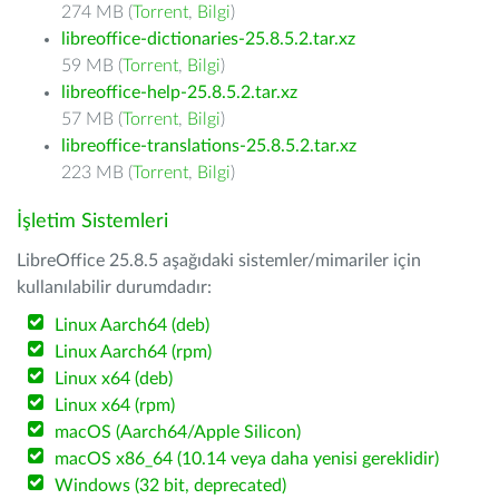
274 MB (
Torrent
,
Bilgi
)
libreoffice-dictionaries-25.8.5.2.tar.xz
59 MB (
Torrent
,
Bilgi
)
libreoffice-help-25.8.5.2.tar.xz
57 MB (
Torrent
,
Bilgi
)
libreoffice-translations-25.8.5.2.tar.xz
223 MB (
Torrent
,
Bilgi
)
İşletim Sistemleri
LibreOffice 25.8.5 aşağıdaki sistemler/mimariler için
kullanılabilir durumdadır:
Linux Aarch64 (deb)
Linux Aarch64 (rpm)
Linux x64 (deb)
Linux x64 (rpm)
macOS (Aarch64/Apple Silicon)
macOS x86_64 (10.14 veya daha yenisi gereklidir)
Windows (32 bit, deprecated)