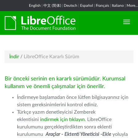
English
|
中文 (简体)
|
Deutsch
|
Español
|
Français
|
Italiano
|
More...
İndir
/
LibreOffice Kararlı Sürüm
Bir önceki serinin en kararlı sürümüdür. Kurumsal
kullanım ve önemli çalışmalar için önerilir.
İndirmeye başlamadan önce lütfen bilgisayarınız için
sistem gereksinimlerini kontrol ediniz.
Türkçe yazım denetleyicisi Zemberek
eklentisini
indirmek için tıklayın
. LibreOffice
kurulumunu gerçekleştirdikten sonra eklenti
kurulumunu
Araçlar - Ektenti Yöneticisi -Ekle
yoluyla