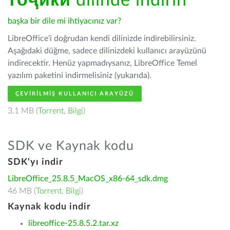
тоҷикӣ
dilinde indirin
başka bir dile mi ihtiyacınız var?
LibreOffice'i doğrudan kendi dilinizde indirebilirsiniz.
Aşağıdaki düğme, sadece dilinizdeki kullanıcı arayüzünü
indirecektir. Henüz yapmadıysanız, LibreOffice Temel
yazılım paketini indirmelisiniz (yukarıda).
ÇEVIRILMIŞ KULLANICI ARAYÜZÜ
3.1 MB (
Torrent
,
Bilgi
)
SDK ve Kaynak kodu
SDK'yı indir
LibreOffice_25.8.5_MacOS_x86-64_sdk.dmg
46 MB (
Torrent
,
Bilgi
)
Kaynak kodu indir
libreoffice-25.8.5.2.tar.xz