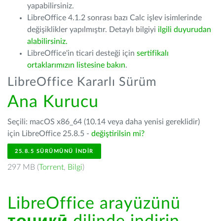
yapabilirsiniz.
LibreOffice 4.1.2 sonrası bazı Calc işlev isimlerinde
değişiklikler yapılmıştır. Detaylı bilgiyi
ilgili duyurudan
alabilirsiniz.
LibreOffice'in ticari desteği için
sertifikalı
ortaklarımızın listesine bakın
.
LibreOffice Kararlı Sürüm
Ana Kurucu
Seçili: macOS x86_64 (10.14 veya daha yenisi gereklidir)
için LibreOffice 25.8.5 -
değiştirilsin mi?
25.8.5 SÜRÜMÜNÜ İNDIR
297 MB (
Torrent
,
Bilgi
)
LibreOffice arayüzünü