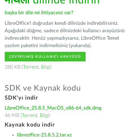
मैथिली
dilinde indirin
başka bir dile mi ihtiyacınız var?
LibreOffice'i doğrudan kendi dilinizde indirebilirsiniz.
Aşağıdaki düğme, sadece dilinizdeki kullanıcı arayüzünü
indirecektir. Henüz yapmadıysanız, LibreOffice Temel
yazılım paketini indirmelisiniz (yukarıda).
ÇEVIRILMIŞ KULLANICI ARAYÜZÜ
280 KB (
Torrent
,
Bilgi
)
SDK ve Kaynak kodu
SDK'yı indir
LibreOffice_25.8.5_MacOS_x86-64_sdk.dmg
46 MB (
Torrent
,
Bilgi
)
Kaynak kodu indir
libreoffice-25.8.5.2.tar.xz