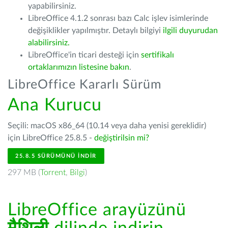
yapabilirsiniz.
LibreOffice 4.1.2 sonrası bazı Calc işlev isimlerinde
değişiklikler yapılmıştır. Detaylı bilgiyi
ilgili duyurudan
alabilirsiniz.
LibreOffice'in ticari desteği için
sertifikalı
ortaklarımızın listesine bakın
.
LibreOffice Kararlı Sürüm
Ana Kurucu
Seçili: macOS x86_64 (10.14 veya daha yenisi gereklidir)
için LibreOffice 25.8.5 -
değiştirilsin mi?
25.8.5 SÜRÜMÜNÜ İNDIR
297 MB (
Torrent
,
Bilgi
)
LibreOffice arayüzünü