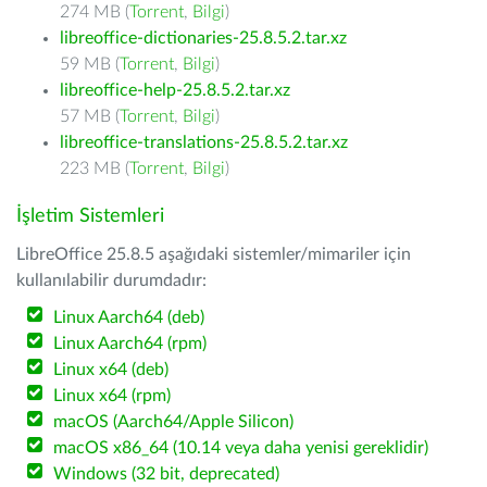
274 MB (
Torrent
,
Bilgi
)
libreoffice-dictionaries-25.8.5.2.tar.xz
59 MB (
Torrent
,
Bilgi
)
libreoffice-help-25.8.5.2.tar.xz
57 MB (
Torrent
,
Bilgi
)
libreoffice-translations-25.8.5.2.tar.xz
223 MB (
Torrent
,
Bilgi
)
İşletim Sistemleri
LibreOffice 25.8.5 aşağıdaki sistemler/mimariler için
kullanılabilir durumdadır:
Linux Aarch64 (deb)
Linux Aarch64 (rpm)
Linux x64 (deb)
Linux x64 (rpm)
macOS (Aarch64/Apple Silicon)
macOS x86_64 (10.14 veya daha yenisi gereklidir)
Windows (32 bit, deprecated)