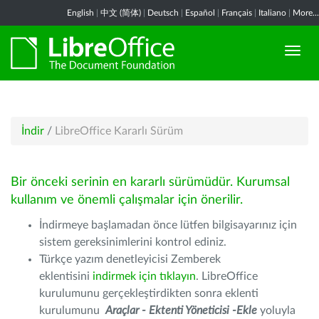
English
|
中文 (简体)
|
Deutsch
|
Español
|
Français
|
Italiano
|
More...
İndir
/
LibreOffice Kararlı Sürüm
Bir önceki serinin en kararlı sürümüdür. Kurumsal
kullanım ve önemli çalışmalar için önerilir.
İndirmeye başlamadan önce lütfen bilgisayarınız için
sistem gereksinimlerini kontrol ediniz.
Türkçe yazım denetleyicisi Zemberek
eklentisini
indirmek için tıklayın
. LibreOffice
kurulumunu gerçekleştirdikten sonra eklenti
kurulumunu
Araçlar - Ektenti Yöneticisi -Ekle
yoluyla