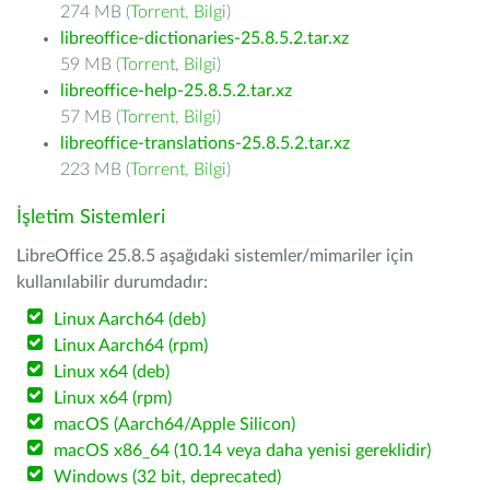
274 MB (
Torrent
,
Bilgi
)
libreoffice-dictionaries-25.8.5.2.tar.xz
59 MB (
Torrent
,
Bilgi
)
libreoffice-help-25.8.5.2.tar.xz
57 MB (
Torrent
,
Bilgi
)
libreoffice-translations-25.8.5.2.tar.xz
223 MB (
Torrent
,
Bilgi
)
İşletim Sistemleri
LibreOffice 25.8.5 aşağıdaki sistemler/mimariler için
kullanılabilir durumdadır:
Linux Aarch64 (deb)
Linux Aarch64 (rpm)
Linux x64 (deb)
Linux x64 (rpm)
macOS (Aarch64/Apple Silicon)
macOS x86_64 (10.14 veya daha yenisi gereklidir)
Windows (32 bit, deprecated)