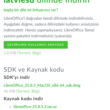
latviešu
dilinde indirin
başka bir dile mi ihtiyacınız var?
LibreOffice'i doğrudan kendi dilinizde indirebilirsiniz.
Aşağıdaki düğme, sadece dilinizdeki kullanıcı arayüzünü
indirecektir. Henüz yapmadıysanız, LibreOffice Temel
yazılım paketini indirmelisiniz (yukarıda).
ÇEVIRILMIŞ KULLANICI ARAYÜZÜ
3.8 MB (
Torrent
,
Bilgi
)
SDK ve Kaynak kodu
SDK'yı indir
LibreOffice_25.8.5_MacOS_x86-64_sdk.dmg
46 MB (
Torrent
,
Bilgi
)
Kaynak kodu indir
libreoffice-25.8.5.2.tar.xz