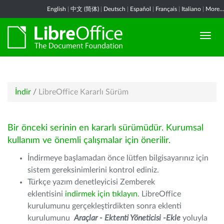
English
|
中文 (简体)
|
Deutsch
|
Español
|
Français
|
Italiano
|
More...
İndir
/
LibreOffice Kararlı Sürüm
Bir önceki serinin en kararlı sürümüdür. Kurumsal
kullanım ve önemli çalışmalar için önerilir.
İndirmeye başlamadan önce lütfen bilgisayarınız için
sistem gereksinimlerini kontrol ediniz.
Türkçe yazım denetleyicisi Zemberek
eklentisini
indirmek için tıklayın
. LibreOffice
kurulumunu gerçekleştirdikten sonra eklenti
kurulumunu
Araçlar - Ektenti Yöneticisi -Ekle
yoluyla