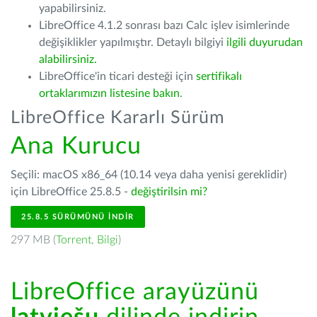
yapabilirsiniz.
LibreOffice 4.1.2 sonrası bazı Calc işlev isimlerinde
değişiklikler yapılmıştır. Detaylı bilgiyi
ilgili duyurudan
alabilirsiniz.
LibreOffice'in ticari desteği için
sertifikalı
ortaklarımızın listesine bakın
.
LibreOffice Kararlı Sürüm
Ana Kurucu
Seçili: macOS x86_64 (10.14 veya daha yenisi gereklidir)
için LibreOffice 25.8.5 -
değiştirilsin mi?
25.8.5 SÜRÜMÜNÜ İNDIR
297 MB (
Torrent
,
Bilgi
)
LibreOffice arayüzünü